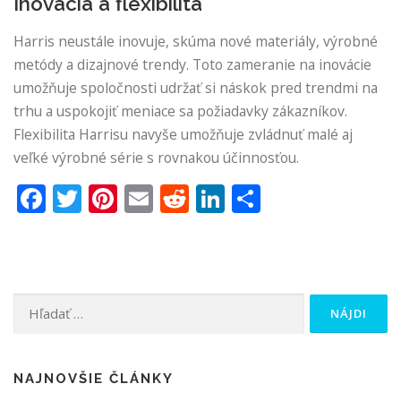
Inovácia a flexibilita
Harris neustále inovuje, skúma nové materiály, výrobné
metódy a dizajnové trendy. Toto zameranie na inovácie
umožňuje spoločnosti udržať si náskok pred trendmi na
trhu a uspokojiť meniace sa požiadavky zákazníkov.
Flexibilita Harrisu navyše umožňuje zvládnuť malé aj
veľké výrobné série s rovnakou účinnosťou.
Facebook
Twitter
Pinterest
Email
Reddit
LinkedIn
Share
Hľadať:
NAJNOVŠIE ČLÁNKY