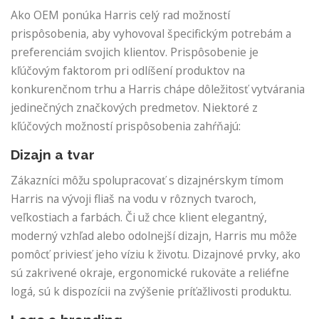
Ako OEM ponúka Harris celý rad možností
prispôsobenia, aby vyhovoval špecifickým potrebám a
preferenciám svojich klientov. Prispôsobenie je
kľúčovým faktorom pri odlíšení produktov na
konkurenčnom trhu a Harris chápe dôležitosť vytvárania
jedinečných značkových predmetov. Niektoré z
kľúčových možností prispôsobenia zahŕňajú:
Dizajn a tvar
Zákazníci môžu spolupracovať s dizajnérskym tímom
Harris na vývoji fliaš na vodu v rôznych tvaroch,
veľkostiach a farbách. Či už chce klient elegantný,
moderný vzhľad alebo odolnejší dizajn, Harris mu môže
pomôcť priviesť jeho víziu k životu. Dizajnové prvky, ako
sú zakrivené okraje, ergonomické rukoväte a reliéfne
logá, sú k dispozícii na zvýšenie príťažlivosti produktu.