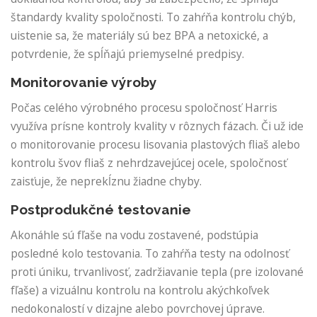
štandardy kvality spoločnosti. To zahŕňa kontrolu chýb,
uistenie sa, že materiály sú bez BPA a netoxické, a
potvrdenie, že spĺňajú priemyselné predpisy.
Monitorovanie výroby
Počas celého výrobného procesu spoločnosť Harris
využíva prísne kontroly kvality v rôznych fázach. Či už ide
o monitorovanie procesu lisovania plastových fliaš alebo
kontrolu švov fliaš z nehrdzavejúcej ocele, spoločnosť
zaisťuje, že neprekĺznu žiadne chyby.
Postprodukčné testovanie
Akonáhle sú fľaše na vodu zostavené, podstúpia
posledné kolo testovania. To zahŕňa testy na odolnosť
proti úniku, trvanlivosť, zadržiavanie tepla (pre izolované
fľaše) a vizuálnu kontrolu na kontrolu akýchkoľvek
nedokonalostí v dizajne alebo povrchovej úprave.