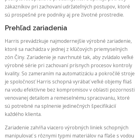
zákazníkov pri zachovaní udržateľných postupov, ktoré
sú prospešné pre podniky aj pre životné prostredie.
Prehľad zariadenia
Harris prevádzkuje najmodernejšie výrobné zariadenie,
ktoré sa nachádza v jednej z kľúčových priemyselných
zón Číny. Zariadenie je navrhnuté tak, aby zvládalo veľké
výrobné série pri zachovaní prísnych procesov kontroly
kvality. So zameraním na automatizáciu a pokročilé stroje
je spoločnosť Harris schopná vyrábať veľké objemy fliaš
na vodu efektívne bez kompromisov v oblasti pozornosti
venovanej detailom a remeselnému spracovaniu, ktoré
sú potrebné na splnenie jedinečných špecifikácií
každého klienta.
Zariadenie zahŕňa viacero výrobných liniek schopných
manipulovať s rôznymi typmi materiálov na fľaše s vodou