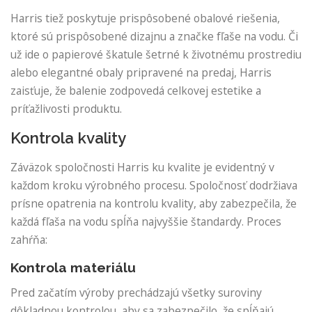
Harris tiež poskytuje prispôsobené obalové riešenia,
ktoré sú prispôsobené dizajnu a značke fľaše na vodu. Či
už ide o papierové škatule šetrné k životnému prostrediu
alebo elegantné obaly pripravené na predaj, Harris
zaisťuje, že balenie zodpovedá celkovej estetike a
príťažlivosti produktu.
Kontrola kvality
Záväzok spoločnosti Harris ku kvalite je evidentný v
každom kroku výrobného procesu. Spoločnosť dodržiava
prísne opatrenia na kontrolu kvality, aby zabezpečila, že
každá fľaša na vodu spĺňa najvyššie štandardy. Proces
zahŕňa:
Kontrola materiálu
Pred začatím výroby prechádzajú všetky suroviny
dôkladnou kontrolou, aby sa zabezpečilo, že spĺňajú