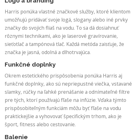
Logo a branding
Harris ponúka vlastné značkové služby, ktoré klientom
umožňujú pridávať svoje logá, slogany alebo iné prvky
značky do svojich fliaš na vodu. To sa dá dosiahnuť
rôznymi technikami, ako je laserové gravírovanie,
sieťotlač a tampónová tlač. Každá metóda zaisťuje, že
značka je jasná, odolná a dlhotrvajúca.
Funkčné doplnky
Okrem estetického prispôsobenia ponúka Harris aj
funkčné doplnky, ako sú nepriepustné viečka, vstavané
slamky, rúčky na ľahké prenášanie a odnímateľné filtre
pre tých, ktorí používajú fľaše na infúzie. Vďaka týmto
prispôsobiteľným funkciám môžu byť fľaše na vodu
praktickejšie a vyhovovať špecifickým trhom, ako je
šport, fitness alebo cestovanie.
Balenie