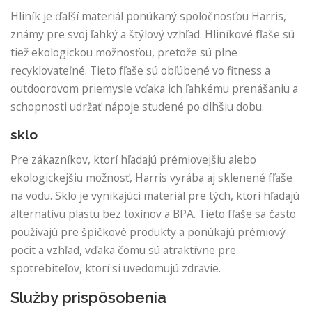
Hliník je ďalší materiál ponúkaný spoločnosťou Harris,
známy pre svoj ľahký a štýlový vzhľad. Hliníkové fľaše sú
tiež ekologickou možnosťou, pretože sú plne
recyklovateľné. Tieto fľaše sú obľúbené vo fitness a
outdoorovom priemysle vďaka ich ľahkému prenášaniu a
schopnosti udržať nápoje studené po dlhšiu dobu.
sklo
Pre zákazníkov, ktorí hľadajú prémiovejšiu alebo
ekologickejšiu možnosť, Harris vyrába aj sklenené fľaše
na vodu. Sklo je vynikajúci materiál pre tých, ktorí hľadajú
alternatívu plastu bez toxínov a BPA. Tieto fľaše sa často
používajú pre špičkové produkty a ponúkajú prémiový
pocit a vzhľad, vďaka čomu sú atraktívne pre
spotrebiteľov, ktorí si uvedomujú zdravie.
Služby prispôsobenia