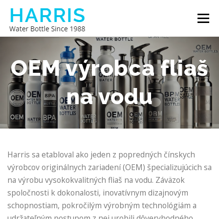
Prejsť
Menu
na
obsah
HARRIS FĽAŠA NA VODU
O NÁS
OEM výrobca fliaš
na vodu
KONTAKTUJTE NÁS
Harris sa etabloval ako jeden z popredných čínskych
výrobcov originálnych zariadení (OEM) špecializujúcich sa
na výrobu vysokokvalitných fliaš na vodu. Záväzok
spoločnosti k dokonalosti, inovatívnym dizajnovým
schopnostiam, pokročilým výrobným technológiám a
udržateľným postupom z nej urobili dôveryhodného