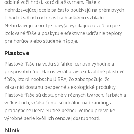
odolné voči hrdzi, korózii a škvrnám. Fľaše z
nehrdzavejúcej ocele sa často používajú na prémiových
trhoch kvôli ich odolnosti a hladkému vzhľadu.
Nehrdzavejúca oceľ je navyše vynikajúcou voľbou pre
izolované fľaše a poskytuje efektívne udržanie teploty
pre horúce alebo studené nápoje.
Plastové
Plastové fľaše na vodu sú ľahké, cenovo výhodné a
prispôsobiteľné. Harris vyrába vysokokvalitné plastové
fľaše, ktoré neobsahujú BPA, čo zabezpečuje, že
zákazníci dostanú bezpečné a ekologické produkty.
Plastové fľaše sú dostupné v rôznych tvaroch, farbách a
veľkostiach, vďaka čomu sú ideálne na branding a
propagačné účely. Sú tiež bežnou voľbou pre veľké
výrobné série kvôli ich cenovej dostupnosti.
hliník