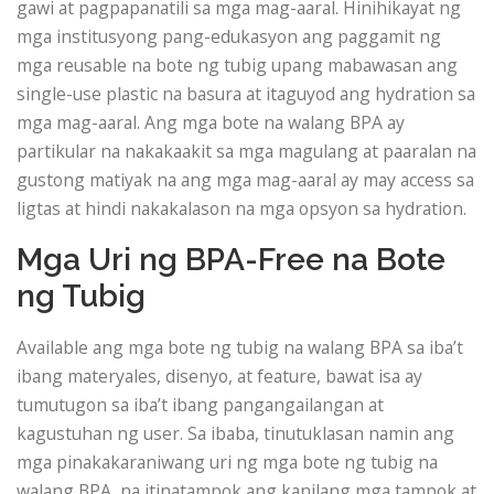
gawi at pagpapanatili sa mga mag-aaral. Hinihikayat ng
mga institusyong pang-edukasyon ang paggamit ng
mga reusable na bote ng tubig upang mabawasan ang
single-use plastic na basura at itaguyod ang hydration sa
mga mag-aaral. Ang mga bote na walang BPA ay
partikular na nakakaakit sa mga magulang at paaralan na
gustong matiyak na ang mga mag-aaral ay may access sa
ligtas at hindi nakakalason na mga opsyon sa hydration.
Mga Uri ng BPA-Free na Bote
ng Tubig
Available ang mga bote ng tubig na walang BPA sa iba’t
ibang materyales, disenyo, at feature, bawat isa ay
tumutugon sa iba’t ibang pangangailangan at
kagustuhan ng user. Sa ibaba, tinutuklasan namin ang
mga pinakakaraniwang uri ng mga bote ng tubig na
walang BPA, na itinatampok ang kanilang mga tampok at