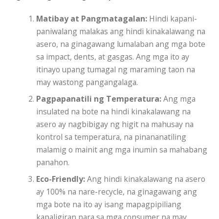
Matibay at Pangmatagalan:
Hindi kapani-
paniwalang malakas ang hindi kinakalawang na
asero, na ginagawang lumalaban ang mga bote
sa impact, dents, at gasgas. Ang mga ito ay
itinayo upang tumagal ng maraming taon na
may wastong pangangalaga.
Pagpapanatili ng Temperatura:
Ang mga
insulated na bote na hindi kinakalawang na
asero ay nagbibigay ng higit na mahusay na
kontrol sa temperatura, na pinananatiling
malamig o mainit ang mga inumin sa mahabang
panahon.
Eco-Friendly:
Ang hindi kinakalawang na asero
ay 100% na nare-recycle, na ginagawang ang
mga bote na ito ay isang mapagpipiliang
kapaligiran para sa mga consumer na may