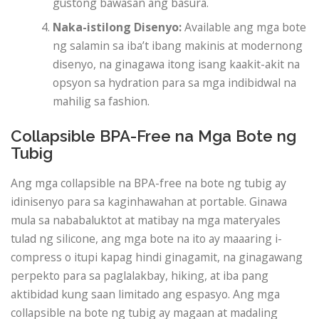
gustong bawasan ang basura.
Naka-istilong Disenyo:
Available ang mga bote
ng salamin sa iba’t ibang makinis at modernong
disenyo, na ginagawa itong isang kaakit-akit na
opsyon sa hydration para sa mga indibidwal na
mahilig sa fashion.
Collapsible BPA-Free na Mga Bote ng
Tubig
Ang mga collapsible na BPA-free na bote ng tubig ay
idinisenyo para sa kaginhawahan at portable. Ginawa
mula sa nababaluktot at matibay na mga materyales
tulad ng silicone, ang mga bote na ito ay maaaring i-
compress o itupi kapag hindi ginagamit, na ginagawang
perpekto para sa paglalakbay, hiking, at iba pang
aktibidad kung saan limitado ang espasyo. Ang mga
collapsible na bote ng tubig ay magaan at madaling