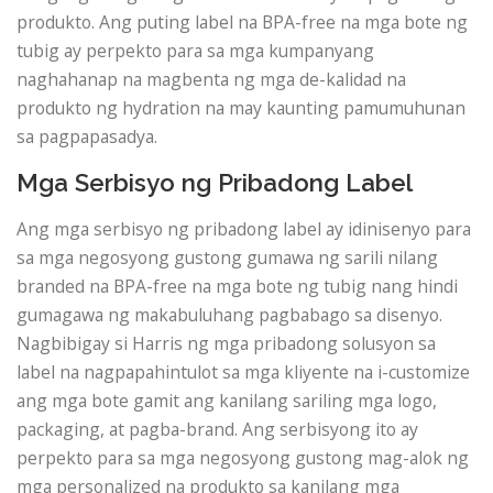
produkto. Ang puting label na BPA-free na mga bote ng
tubig ay perpekto para sa mga kumpanyang
naghahanap na magbenta ng mga de-kalidad na
produkto ng hydration na may kaunting pamumuhunan
sa pagpapasadya.
Mga Serbisyo ng Pribadong Label
Ang mga serbisyo ng pribadong label ay idinisenyo para
sa mga negosyong gustong gumawa ng sarili nilang
branded na BPA-free na mga bote ng tubig nang hindi
gumagawa ng makabuluhang pagbabago sa disenyo.
Nagbibigay si Harris ng mga pribadong solusyon sa
label na nagpapahintulot sa mga kliyente na i-customize
ang mga bote gamit ang kanilang sariling mga logo,
packaging, at pagba-brand. Ang serbisyong ito ay
perpekto para sa mga negosyong gustong mag-alok ng
mga personalized na produkto sa kanilang mga