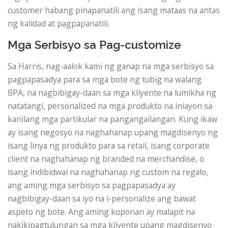
customer habang pinapanatili ang isang mataas na antas
ng kalidad at pagpapanatili.
Mga Serbisyo sa Pag-customize
Sa Harris, nag-aalok kami ng ganap na mga serbisyo sa
pagpapasadya para sa mga bote ng tubig na walang
BPA, na nagbibigay-daan sa mga kliyente na lumikha ng
natatangi, personalized na mga produkto na iniayon sa
kanilang mga partikular na pangangailangan. Kung ikaw
ay isang negosyo na naghahanap upang magdisenyo ng
isang linya ng produkto para sa retail, isang corporate
client na naghahanap ng branded na merchandise, o
isang indibidwal na naghahanap ng custom na regalo,
ang aming mga serbisyo sa pagpapasadya ay
nagbibigay-daan sa iyo na i-personalize ang bawat
aspeto ng bote. Ang aming koponan ay malapit na
nakikipagtulungan sa mga kliyente upang magdisenyo