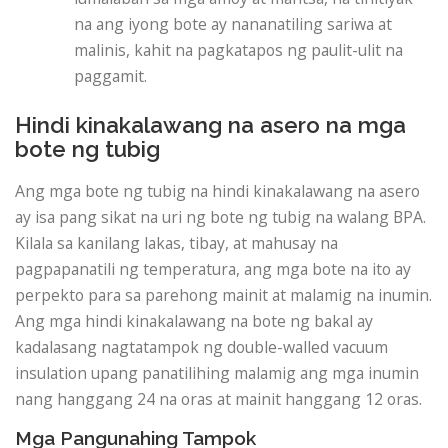
na ang iyong bote ay nananatiling sariwa at
malinis, kahit na pagkatapos ng paulit-ulit na
paggamit.
Hindi kinakalawang na asero na mga
bote ng tubig
Ang mga bote ng tubig na hindi kinakalawang na asero
ay isa pang sikat na uri ng bote ng tubig na walang BPA.
Kilala sa kanilang lakas, tibay, at mahusay na
pagpapanatili ng temperatura, ang mga bote na ito ay
perpekto para sa parehong mainit at malamig na inumin.
Ang mga hindi kinakalawang na bote ng bakal ay
kadalasang nagtatampok ng double-walled vacuum
insulation upang panatilihing malamig ang mga inumin
nang hanggang 24 na oras at mainit hanggang 12 oras.
Mga Pangunahing Tampok