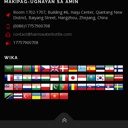
MAKIPAG-UGNAYAN SA AMIN
Room 1702-1707, Building #6, Haiju Center, Qiantang New
District, Baiyang Street, Hangzhou, Zhejiang, China
(0086)17757900708
contact@harriswaterbottle.com
17757900708
WIKA