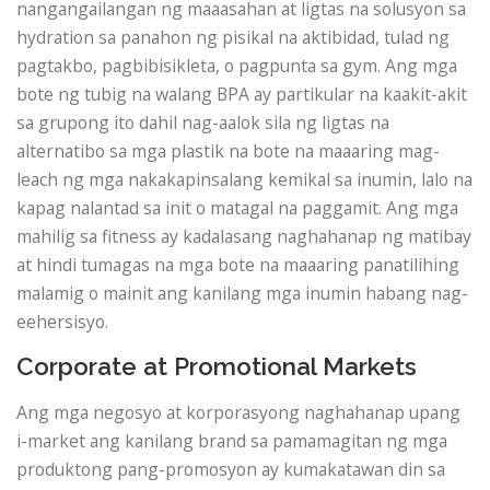
nangangailangan ng maaasahan at ligtas na solusyon sa
hydration sa panahon ng pisikal na aktibidad, tulad ng
pagtakbo, pagbibisikleta, o pagpunta sa gym. Ang mga
bote ng tubig na walang BPA ay partikular na kaakit-akit
sa grupong ito dahil nag-aalok sila ng ligtas na
alternatibo sa mga plastik na bote na maaaring mag-
leach ng mga nakakapinsalang kemikal sa inumin, lalo na
kapag nalantad sa init o matagal na paggamit. Ang mga
mahilig sa fitness ay kadalasang naghahanap ng matibay
at hindi tumagas na mga bote na maaaring panatilihing
malamig o mainit ang kanilang mga inumin habang nag-
eehersisyo.
Corporate at Promotional Markets
Ang mga negosyo at korporasyong naghahanap upang
i-market ang kanilang brand sa pamamagitan ng mga
produktong pang-promosyon ay kumakatawan din sa