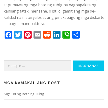
at gumawa ng mga bote ng tubig na nagpapakita ng
kanilang tatak, mensahe, o istilo, gamit ang mga de-
kalidad na materyales at ang pinakabagong mga diskarte
sa pagmamanupaktura.
Facebook
Twitter
Pinterest
Email
Reddit
LinkedIn
WhatsApp
Share
Hanapin
ang:
MGA KAMAKAILANG POST
Mga Uri ng Bote ng Tubig