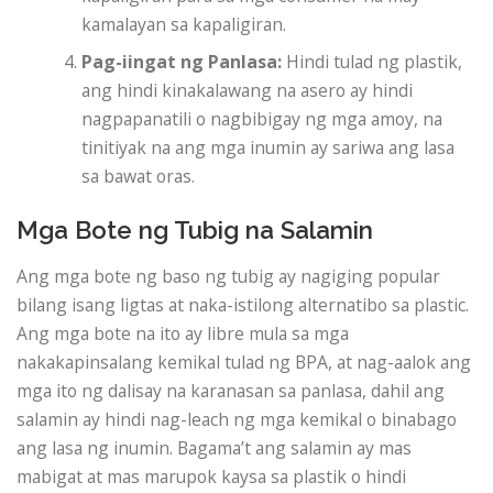
kamalayan sa kapaligiran.
Pag-iingat ng Panlasa:
Hindi tulad ng plastik,
ang hindi kinakalawang na asero ay hindi
nagpapanatili o nagbibigay ng mga amoy, na
tinitiyak na ang mga inumin ay sariwa ang lasa
sa bawat oras.
Mga Bote ng Tubig na Salamin
Ang mga bote ng baso ng tubig ay nagiging popular
bilang isang ligtas at naka-istilong alternatibo sa plastic.
Ang mga bote na ito ay libre mula sa mga
nakakapinsalang kemikal tulad ng BPA, at nag-aalok ang
mga ito ng dalisay na karanasan sa panlasa, dahil ang
salamin ay hindi nag-leach ng mga kemikal o binabago
ang lasa ng inumin. Bagama’t ang salamin ay mas
mabigat at mas marupok kaysa sa plastik o hindi