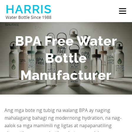
Skip
Menu
to
content
BOTE NG TUBIG HARRIS
TUNGKOL SA AMIN
BPA Free Water
Bottle
MAKIPAG-UGNAYAN SA AMIN
Manufacturer
Ang mga bote ng tubig na walang BPA ay naging
mahalagang bahagi ng modernong hydration, na nag-
aalok sa mga mamimili ng ligtas at napapanatiling