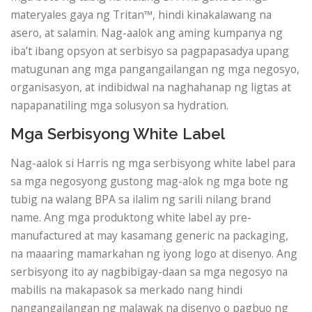
materyales gaya ng Tritan™, hindi kinakalawang na
asero, at salamin. Nag-aalok ang aming kumpanya ng
iba’t ibang opsyon at serbisyo sa pagpapasadya upang
matugunan ang mga pangangailangan ng mga negosyo,
organisasyon, at indibidwal na naghahanap ng ligtas at
napapanatiling mga solusyon sa hydration.
Mga Serbisyong White Label
Nag-aalok si Harris ng mga serbisyong white label para
sa mga negosyong gustong mag-alok ng mga bote ng
tubig na walang BPA sa ilalim ng sarili nilang brand
name. Ang mga produktong white label ay pre-
manufactured at may kasamang generic na packaging,
na maaaring mamarkahan ng iyong logo at disenyo. Ang
serbisyong ito ay nagbibigay-daan sa mga negosyo na
mabilis na makapasok sa merkado nang hindi
nangangailangan ng malawak na disenyo o pagbuo ng