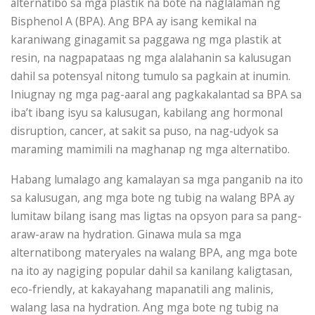
alternatibo sa mga plastik na bote na naglalaman ng
Bisphenol A (BPA). Ang BPA ay isang kemikal na
karaniwang ginagamit sa paggawa ng mga plastik at
resin, na nagpapataas ng mga alalahanin sa kalusugan
dahil sa potensyal nitong tumulo sa pagkain at inumin.
Iniugnay ng mga pag-aaral ang pagkakalantad sa BPA sa
iba’t ibang isyu sa kalusugan, kabilang ang hormonal
disruption, cancer, at sakit sa puso, na nag-udyok sa
maraming mamimili na maghanap ng mga alternatibo.
Habang lumalago ang kamalayan sa mga panganib na ito
sa kalusugan, ang mga bote ng tubig na walang BPA ay
lumitaw bilang isang mas ligtas na opsyon para sa pang-
araw-araw na hydration. Ginawa mula sa mga
alternatibong materyales na walang BPA, ang mga bote
na ito ay nagiging popular dahil sa kanilang kaligtasan,
eco-friendly, at kakayahang mapanatili ang malinis,
walang lasa na hydration. Ang mga bote ng tubig na