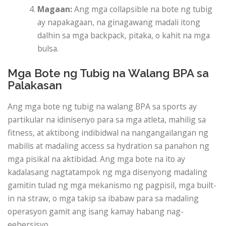
Magaan:
Ang mga collapsible na bote ng tubig
ay napakagaan, na ginagawang madali itong
dalhin sa mga backpack, pitaka, o kahit na mga
bulsa.
Mga Bote ng Tubig na Walang BPA sa
Palakasan
Ang mga bote ng tubig na walang BPA sa sports ay
partikular na idinisenyo para sa mga atleta, mahilig sa
fitness, at aktibong indibidwal na nangangailangan ng
mabilis at madaling access sa hydration sa panahon ng
mga pisikal na aktibidad. Ang mga bote na ito ay
kadalasang nagtatampok ng mga disenyong madaling
gamitin tulad ng mga mekanismo ng pagpisil, mga built-
in na straw, o mga takip sa ibabaw para sa madaling
operasyon gamit ang isang kamay habang nag-
eehersisyo.