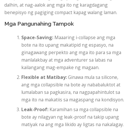
dalhin, at nag-aalok ang mga ito ng karagdagang
benepisyo ng pagiging compact kapag walang laman.
Mga Pangunahing Tampok
Space-Saving:
Maaaring i-collapse ang mga
bote na ito upang makatipid ng espasyo, na
ginagawang perpekto ang mga ito para sa mga
manlalakbay at mga adventurer sa labas na
kailangang mag-empake ng magaan.
Flexible at Matibay:
Ginawa mula sa silicone,
ang mga collapsible na bote ay nababaluktot at
lumalaban sa pagkasira, na nagpapahintulot sa
mga ito na makatiis sa magaspang na kondisyon.
Leak-Proof:
Karamihan sa mga collapsible na
bote ay nilagyan ng leak-proof na takip upang
matiyak na ang mga likido ay ligtas na nakalagay.