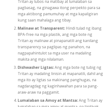
Tritan ay lubos na matibay at lumalaban sa
pagbasag, na ginagawa itong perpekto para sa
mga aktibong pamumuhay at mga kapaligiran
kung saan mahalaga ang tibay.
Malinaw at Transparent:
Hindi tulad ng ibang
BPA-free na mga plastik, ang mga bote ng
Tritan ay malinaw at pinapanatili ang kanilang
transparency sa paglipas ng panahon, na
nagpapahintulot sa mga user na madaling
makita ang mga nilalaman.
Dishwasher Ligtas:
Ang mga bote ng tubig ng
Tritan ay madaling linisin at mapanatili, dahil ang
mga ito ay ligtas sa makinang panghugas, na
nagdaragdag ng kaginhawahan para sa pang-
araw-araw na paggamit.
Lumalaban sa Amoy at Mantsa:
Ang Tritan ay
lumalaban sa mga amoy at mantsa, na tinitiyak