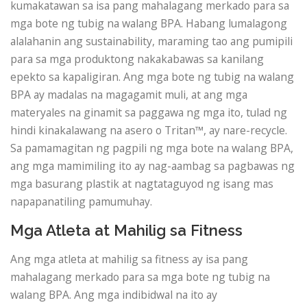
kumakatawan sa isa pang mahalagang merkado para sa
mga bote ng tubig na walang BPA. Habang lumalagong
alalahanin ang sustainability, maraming tao ang pumipili
para sa mga produktong nakakabawas sa kanilang
epekto sa kapaligiran. Ang mga bote ng tubig na walang
BPA ay madalas na magagamit muli, at ang mga
materyales na ginamit sa paggawa ng mga ito, tulad ng
hindi kinakalawang na asero o Tritan™, ay nare-recycle.
Sa pamamagitan ng pagpili ng mga bote na walang BPA,
ang mga mamimiling ito ay nag-aambag sa pagbawas ng
mga basurang plastik at nagtataguyod ng isang mas
napapanatiling pamumuhay.
Mga Atleta at Mahilig sa Fitness
Ang mga atleta at mahilig sa fitness ay isa pang
mahalagang merkado para sa mga bote ng tubig na
walang BPA. Ang mga indibidwal na ito ay