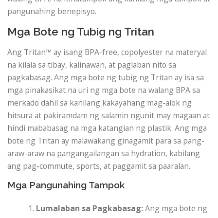
pangunahing benepisyo.
Mga Bote ng Tubig ng Tritan
Ang Tritan™ ay isang BPA-free, copolyester na materyal
na kilala sa tibay, kalinawan, at paglaban nito sa
pagkabasag. Ang mga bote ng tubig ng Tritan ay isa sa
mga pinakasikat na uri ng mga bote na walang BPA sa
merkado dahil sa kanilang kakayahang mag-alok ng
hitsura at pakiramdam ng salamin ngunit may magaan at
hindi mababasag na mga katangian ng plastik. Ang mga
bote ng Tritan ay malawakang ginagamit para sa pang-
araw-araw na pangangailangan sa hydration, kabilang
ang pag-commute, sports, at paggamit sa paaralan.
Mga Pangunahing Tampok
Lumalaban sa Pagkabasag:
Ang mga bote ng