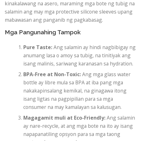
kinakalawang na asero, maraming mga bote ng tubig na
salamin ang may mga protective silicone sleeves upang
mabawasan ang panganib ng pagkabasag.
Mga Pangunahing Tampok
Pure Taste:
Ang salamin ay hindi nagbibigay ng
anumang lasa o amoy sa tubig, na tinitiyak ang
isang malinis, sariwang karanasan sa hydration.
BPA-Free at Non-Toxic:
Ang mga glass water
bottle ay libre mula sa BPA at iba pang mga
nakakapinsalang kemikal, na ginagawa itong
isang ligtas na pagpipilian para sa mga
consumer na may kamalayan sa kalusugan.
Magagamit muli at Eco-Friendly:
Ang salamin
ay nare-recycle, at ang mga bote na ito ay isang
napapanatiling opsyon para sa mga taong