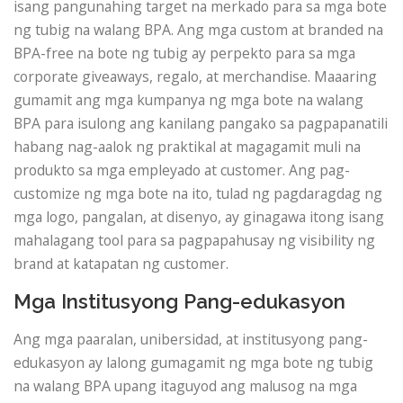
isang pangunahing target na merkado para sa mga bote
ng tubig na walang BPA. Ang mga custom at branded na
BPA-free na bote ng tubig ay perpekto para sa mga
corporate giveaways, regalo, at merchandise. Maaaring
gumamit ang mga kumpanya ng mga bote na walang
BPA para isulong ang kanilang pangako sa pagpapanatili
habang nag-aalok ng praktikal at magagamit muli na
produkto sa mga empleyado at customer. Ang pag-
customize ng mga bote na ito, tulad ng pagdaragdag ng
mga logo, pangalan, at disenyo, ay ginagawa itong isang
mahalagang tool para sa pagpapahusay ng visibility ng
brand at katapatan ng customer.
Mga Institusyong Pang-edukasyon
Ang mga paaralan, unibersidad, at institusyong pang-
edukasyon ay lalong gumagamit ng mga bote ng tubig
na walang BPA upang itaguyod ang malusog na mga