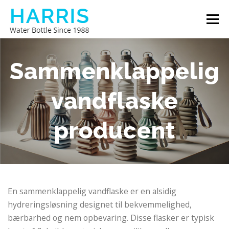
Spring
Menu
til
indhold
HARRIS VANDFLASKE
OM OS
KONTAKT OS
Sammenklappelig
vandflaske
producent
En sammenklappelig vandflaske er en alsidig
hydreringsløsning designet til bekvemmelighed,
bærbarhed og nem opbevaring. Disse flasker er typisk