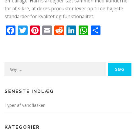
emballage. Harris arbejder tæt sammen med kunderne
for at sikre, at deres produkter lever op til de højeste
standarder for kvalitet og funktionalitet.
Facebook
Twitter
Pinterest
Email
Reddit
LinkedIn
WhatsApp
Del
Søg
efter:
SENESTE INDLÆG
Typer af vandflasker
KATEGORIER