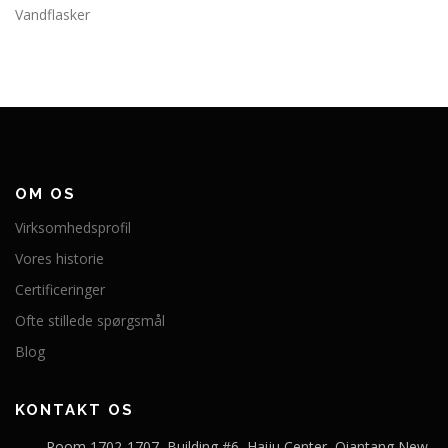
Vandflasker
OM OS
Virksomhedsprofil
Vores historie
Certificeringer
Ofte stillede spørgsmål
Blog
KONTAKT OS
Room 1702-1707, Building #6, Haiju Center, Qiantang New