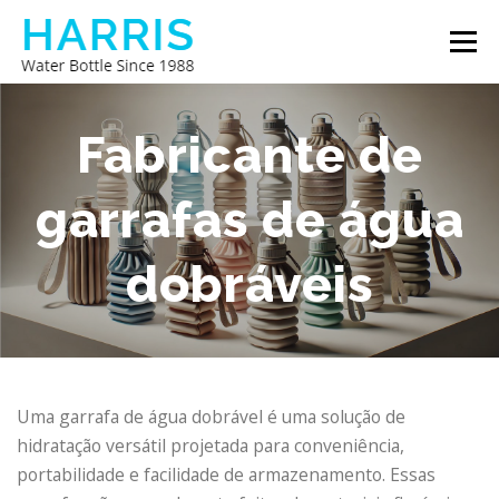
Saltar
Menu
para
conteúdo
GARRAFA DE ÁGUA HARRIS
SOBRE NÓS
Fabricante de
garrafas de água
CONTATE-NOS
dobráveis
Uma garrafa de água dobrável é uma solução de
hidratação versátil projetada para conveniência,
portabilidade e facilidade de armazenamento. Essas