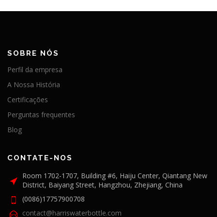
SOBRE NÓS
Perfil da empresa
A Nossa História
Certificações
Perguntas frequentes
Blog
CONTATE-NOS
Room 1702-1707, Building #6, Haiju Center, Qiantang New
District, Baiyang Street, Hangzhou, Zhejiang, China
(0086)17757900708
contact@harriswaterbottle.com