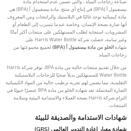
صناعة زجاجات المياه ، والتي تضمن عدم استخدام مادة
بيسفينول أ (BPA) في إنتاج أي منتج. مادة بيسفينول أ (BPA) هي
مادة كيميائية توجد غالبًا في البلاستيك والراتنجات ومن المعروف
أنها ضارة بصحة الإنسان، وخاصة عندما تتسرب إلى الطعام أو
المشروبات. استجابة لطلب المستهلكين على منتجات أكثر أمانًا
وغير سامة، حصلت شركة Harris Water Bottle على
شهادة
الخلو من مادة بيسفينول أ (BPA)
لجميع مجموعتها من
زجاجات المياه.
من خلال تقديم منتجات خالية من مادة BPA، توفر شركة Harris
Water Bottle للمستهلكين بديلاً صحيًا للزجاجات البلاستيكية
التقليدية، مما يضمن لهم تجربة ترطيب خالية من المواد الكيميائية
الضارة المحتملة. تعد شهادة الخلو من مادة BPA عنصرًا حيويًا في
التزام شركة Harris بصحة العملاء والاستدامة البيئية وسلامة
المنتجات.
شهادات الاستدامة والصديقة للبيئة
شهادة معيار إعادة التدوير العالمي (GRS)