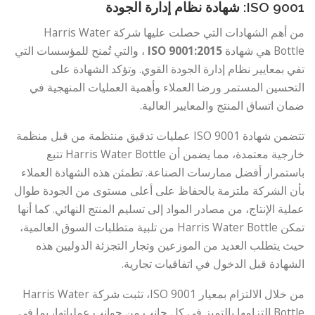
ISO 9001: شهادة نظام إدارة الجودة
من أهم الشهادات التي حصلت عليها شركة Harris Water
Bottle هي شهادة
ISO 9001:2015
، والتي تُمنح للمؤسسات التي
تفي بمعايير نظام إدارة الجودة القوي. وتؤكد الشهادة على
التحسين المستمر ورضا العملاء وأهمية العمليات المنهجية في
ضمان اتساق المنتج والمعايير العالية.
تتضمن شهادة ISO 9001 عمليات تدقيق منتظمة من قبل منظمة
خارجية معتمدة، مما يضمن أن Harris Water Bottle تتبع
باستمرار أفضل ممارسات الصناعة. تطمئن هذه الشهادة العملاء
بأن الشركة ملتزمة بالحفاظ على أعلى مستوى من الجودة طوال
عملية الإنتاج، من مصادر المواد إلى تسليم المنتج النهائي. كما أنها
تمكن Harris Water Bottle من تلبية متطلبات السوق العالمية،
حيث يتطلب العديد من الموزعين وتجار التجزئة الدوليين هذه
الشهادة قبل الدخول في اتفاقيات تجارية.
من خلال الالتزام بمعيار ISO 9001، تثبت شركة Harris Water
Bottle التزامها بالتميز في كل جانب من جوانب عملياتها، بما في