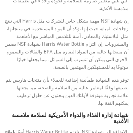
التي تلبي معايير صارمة للسلامة والجودة والأداء في تطبيقات
ملامسة الأغذية.
إن شهادة NSF مهمة بشكل خاص للشركات مثل Harris التي تنتج
زجاجات المياه، حيث إنها تؤكد أن المواد المستخدمة في منتجاتها،
مثل البلاستيك والمعادن، آمنة للتلامس المباشر مع الأطعمة
والمشروبات. إن التزام Harris Water Bottle بشهادة NSF يضمن
أن منتجاتها خالية من المواد الضارة مثل BPA والفثالات والسموم
الأخرى التي يمكن أن تتسرب إلى السوائل، مما يجعلها خيارًا
موثوقًا به للمستهلكين المهتمين بالصحة.
توفر هذه الشهادة طمأنينة إضافية للعملاء بأن منتجات هاريس يتم
تصنيعها وفقًا لمعايير عالية من السلامة والصحة، مما يجعلها
علامة تجارية موثوقة لأولئك الذين يبحثون عن حلول ترطيب
يمكنهم الثقة بها.
شهادة إدارة الغذاء والدواء الأمريكية لسلامة ملامسة
الأغذية
بالإضافة إلى شهادة NSF، تلتزم Harris Water Bottle أيضًا
بلوائح