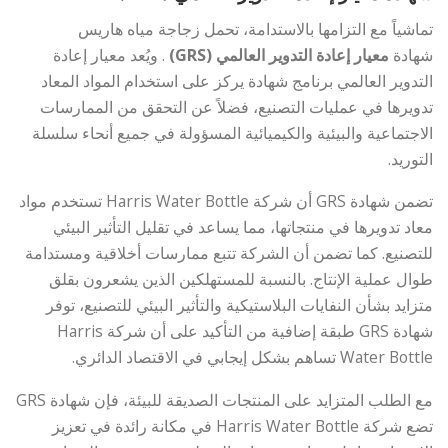
تماشياً مع التزامها بالاستدامة، تحمل زجاجة مياه هاريس
شهادة
معيار إعادة التدوير العالمي (GRS)
. ويُعد معيار إعادة
التدوير العالمي برنامج شهادة يركز على استخدام المواد المعاد
تدويرها في عمليات التصنيع، فضلاً عن التحقق من الممارسات
الاجتماعية والبيئية والكيميائية المسؤولة في جميع أنحاء سلسلة
التوريد.
تضمن شهادة GRS أن شركة Harris Water Bottle تستخدم مواد
معاد تدويرها في منتجاتها، مما يساعد في تقليل التأثير البيئي
للتصنيع. كما تضمن أن الشركة تتبع ممارسات أخلاقية ومستدامة
طوال عملية الإنتاج. بالنسبة للمستهلكين الذين يشعرون بقلق
متزايد بشأن النفايات البلاستيكية والتأثير البيئي للتصنيع، توفر
شهادة GRS طبقة إضافية من التأكيد على أن شركة Harris
Water Bottle تساهم بشكل إيجابي في الاقتصاد الدائري.
مع الطلب المتزايد على المنتجات الصديقة للبيئة، فإن شهادة GRS
تضع شركة Harris Water Bottle في مكانة رائدة في تعزيز