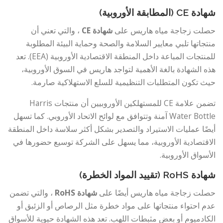
شهادة CE (المطابقة الأوروبية)
حصلت زجاجة مياه هاريس على
شهادة CE
، والتي تعني أن
منتجاتها تلبي معايير السلامة والصحة وحماية البيئة المطلوبة
للمنتجات المباعة داخل المنطقة الاقتصادية الأوروبية (EEA). تعد
هذه الشهادة بالغة الأهمية لتواجد هاريس في السوق الأوروبية،
حيث تكون المتطلبات التنظيمية للسلع الاستهلاكية صارمة.
تضمن علامة CE للمستهلكين الأوروبيين أن منتجات Harris
Water Bottle آمنة وتتوافق مع لوائح الاتحاد الأوروبي. كما تسهل
أيضًا عمليات الاستيراد والتصدير بشكل أكثر سلاسة داخل المنطقة
الاقتصادية الأوروبية، مما يسهل على الشركة توسيع حضورها في
الأسواق الأوروبية.
شهادة RoHS (تقييد المواد الخطرة)
حصلت زجاجة مياه هاريس أيضًا على
شهادة RoHS
، والتي تضمن
عدم احتواء منتجاتها على مواد خطرة مثل الرصاص أو الزئبق أو
الكادميوم أو بعض مثبطات اللهب. تعد هذه الشهادة حيوية للأسواق