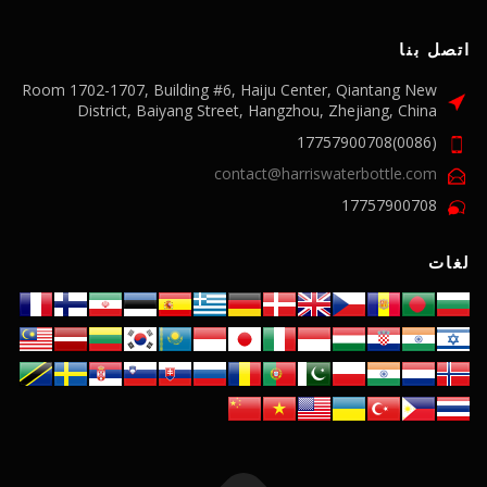
اتصل بنا
Room 1702-1707, Building #6, Haiju Center, Qiantang New
District, Baiyang Street, Hangzhou, Zhejiang, China
(0086)17757900708
contact@harriswaterbottle.com
17757900708
لغات