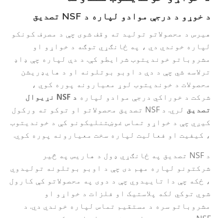
د خوړو د درجې موادو لپاره د NSF تصدیق
هیرس د محصولاتو تولید ته وقف شوی چې د مصرف کونکو
لپاره خوندي دي ، په ځانګړي توګه د خواړو او
مشروباتو خوندیتوب شرایطو کې. د دې لپاره چې ډاډ
ترلاسه شي چې د دې د اوبو بوتلونه او د هایډریشن
محصولات د خوندیتوب لوړ معیارونه پوره کوي ،
شرکت د خوراکي درجې موادو لپاره
د NSF نړیوال
تصدیق
لري. د NSF تصدیق محصولاتو او توکو ته ورکول
کیږي چې د خواړو تماس غوښتنلیکونو کې د خوندیتوب
، کیفیت او فعالیت لپاره سخت معیارونه پوره کوي.
د NSF تصدیق په ځانګړي ډول د هاریس په څیر
شرکتونو لپاره مهم دی چې د اوبو بوتلونه تولیدوي
، ځکه چې دا تاییدوي چې د دوی په محصولاتو کې کارول
شوي توکي لکه پلاستيک او فلزات د خواړو او
مشروباتو سره د مستقیم تماس لپاره خوندي دي. د