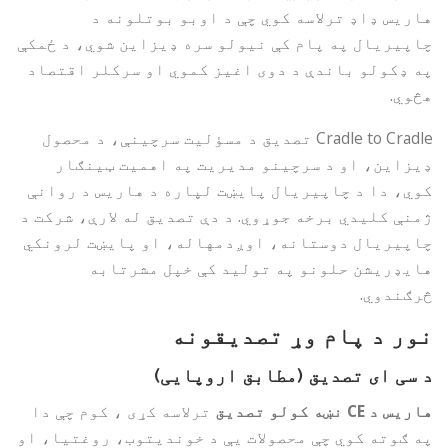
هاریس ډاډ ترلاسه کوي چې د اوبو بوتلونه د
چاپیریال په پام کې نیولو سره ډیزاین شوي، د ځمکې
په ډکولو باندې د دوی اغیز کموي او سرکلر اقتصاد
هڅوي.
Cradle to Cradle تصدیق د مسؤلیت سرچینې، د محصول
ډیزاین، او د سرچینو مدیریت په اهمیت ټینګار
کوي، دا د چاپیریال پایښت لپاره د هاریس د روانې
ژمنې کلیدي برخه جوړوي. د دې تصدیق له لارې، شرکت د
چاپیریال دوستانه، اوږدمهاله، او پایښت لرونکي
هایډریشن حلونو په تولید کې خپل مشرتابه
څرګندوي.
نور د پام وړ تصدیقونه
د سی ای تصدیق (مطابق اروپایی)
هاریس د CE نښه کولو تصدیق
ترلاسه کړی ، کوم چې دا
په ګوته کوي چې محصولات یې د خوندیتوب، روغتیا، او