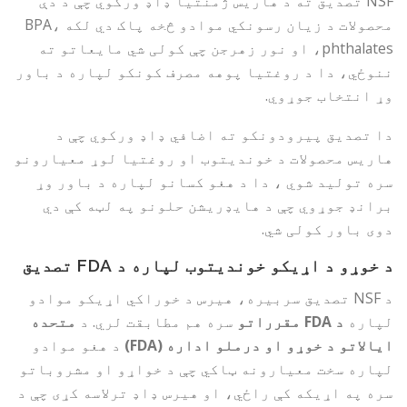
NSF تصدیق ته د هاریس ژمنتیا ډاډ ورکوي چې د دې
محصولات د زیان رسونکي موادو څخه پاک دي لکه BPA،
phthalates، او نور زهرجن چې کولی شي مایعاتو ته
ننوځي، دا د روغتیا پوهه مصرف کونکو لپاره د باور
وړ انتخاب جوړوي.
دا تصدیق پیرودونکو ته اضافي ډاډ ورکوي چې د
هاریس محصولات د خوندیتوب او روغتیا لوړ معیارونو
سره تولید شوي ، دا د هغو کسانو لپاره د باور وړ
برانډ جوړوي چې د هایډریشن حلونو په لټه کې دي
دوی باور کولی شي.
د خوړو د اړیکو خوندیتوب لپاره د FDA تصدیق
د NSF تصدیق سربیره، هیرس د خوراکي اړیکو موادو
لپاره
د FDA مقرراتو
سره هم مطابقت لري. د
متحده
ایالاتو د خوړو او درملو اداره (FDA)
د هغو موادو
لپاره سخت معیارونه ټاکي چې د خواړو او مشروباتو
سره په اړیکه کې راځي، او هیرس ډاډ ترلاسه کړی چې د