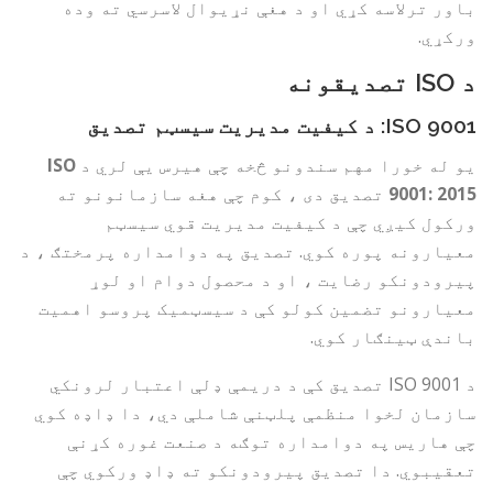
باور ترلاسه کړي او د هغې نړیوال لاسرسي ته وده
ورکړي.
د ISO تصدیقونه
ISO 9001: د کیفیت مدیریت سیسټم تصدیق
یو له خورا مهم سندونو څخه چې هیرس یې لري د
ISO
9001: 2015
تصدیق دی ، کوم چې هغه سازمانونو ته
ورکول کیږي چې د کیفیت مدیریت قوي سیسټم
معیارونه پوره کوي. تصدیق په دوامداره پرمختګ ، د
پیرودونکو رضایت ، او د محصول دوام او لوړ
معیارونو تضمین کولو کې د سیسټمیک پروسو اهمیت
باندې ټینګار کوي.
د ISO 9001 تصدیق کې د دریمې ډلې اعتبار لرونکي
سازمان لخوا منظمې پلټنې شاملې دي، دا ډاډه کوي
چې هاریس په دوامداره توګه د صنعت غوره کړنې
تعقیبوي. دا تصدیق پیرودونکو ته ډاډ ورکوي چې