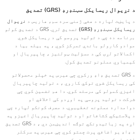
د نړیوال ریسایکل سټنډرډ (GRS) تصدیق
د پایښت لپاره د هغې ژمنې سره سم، هاریس د
نړیوال
ریسایکل سټنډرډ (GRS)
تصدیق لري. GRS د تصدیق کولو
برنامه ده چې د تولید پروسو کې د ریسایکل شوي
موادو کارولو باندې تمرکز کوي ، په بیله بیا د
اکمالاتو لړۍ کې د مسؤلیت ټولنیز ، چاپیریال او
کیمیاوي عملونو تصدیق کول.
د GRS تصدیق ډاډ ورکوي چې هیرس په خپلو محصولاتو
کې ریسایکل شوي توکي کاروي ، د تولید چاپیریال
اغیزې کمولو کې مرسته کوي. دا هم تضمین کوي ​​​​چې
شرکت د تولید پروسې په اوږدو کې اخلاقي او
دوامداره عملونه تعقیبوي. د مصرف کونکو لپاره چې
د پلاستيکي کثافاتو او د تولید چاپیریال اغیزو په
اړه په زیاتیدونکي توګه اندیښمن دي ، د GRS تصدیق
د ډاډ یو اضافي پرت چمتو کوي چې هیرس په سرکلر
اقتصاد کې مثبته مرسته کوي.