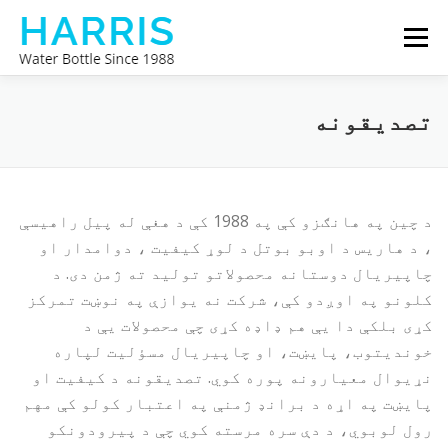
Skip
Menu
to
content
زموږ په اړه
د حارث د اوبو بوتل
تصدیقونه
له موږ سره اړیکه ونیسئ
د چین په هانګزو کې په 1988 کې د هغې له پیل راهیسې
، د هاریس د اوبو بوتل د لوړ کیفیت ، دوامدار او
چاپیریال دوستانه محصولاتو تولید ته ژمن دی. د
کلونو په اوږدو کې، شرکت نه یوازې په نوښت تمرکز
کړی بلکې دا یې هم ډاډه کړی چې محصولات یې د
خوندیتوب، پایښت، او چاپیریال مسؤلیت لپاره
نړیوال معیارونه پوره کوي. تصدیقونه د کیفیت او
پایښت په اړه د برانډ ژمنې په اعتبار کولو کې مهم
رول لوبوي، د دې سره مرسته کوي چې د پیرودونکو