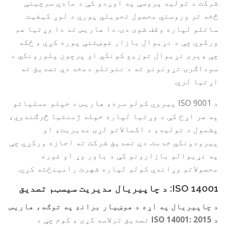
شرکت د تولید پروسې په اوږدو کې د مادي سرچینې
څخه تر وروستي محصول تحویلي پورې د لوړ کیفیت
ساتلو لپاره وقف شوی دی. دا هاریس ته دا وړتیا هم
ورکوي چې د نړیوال بازار غوښتنې پوره کړي ، ځکه
چې ډیری نړیوال توزیع کونکي او پرچون پلورونکي د
سوداګرۍ تړونونو ته د ننوتلو دمخه دې تصدیق ته
اړتیا لري.
د ISO 9001 پیروي کولو سره، هاریس د خپلو عملیاتو
په هر اړخ کې د وړتیا لپاره خپله ژمنتیا څرګندوي،
پشمول د تولید، د اکمالاتو لړۍ مدیریت، او
پیرودونکي خدمت. دې تصدیق شرکت ته اجازه ورکړې چې
په نړیوالو بازارونو کې د باور وړ او غوره
محصولاتو وړاندې کولو لپاره شهرت رامینځته کړي.
ISO 14001: د چاپیریال مدیریت سیسټم تصدیق
د چاپیریال په اړه د هوښیار برانډ په توګه، هاریس
د ISO 14001: 2015
تصدیق ترلاسه کړی ، کوم چې د