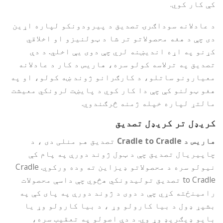
کې کار کوي.
د عادلانه سوداګرۍ تصدیق د پیرودونکو لپاره اړین
دی چې د هغه محصولاتو تر شا د ټولنیزو او اخلاقي
کړنو په اړه اندیښنه لري چې دوی یې اخلي. د دې
تصدیق په ترلاسه کولو سره، هاریس د کار د عادلانه
معیارونو ساتلو، د کارګرانو ژوند ښه کولو، او په
هغو ټولنو کې چې دا کار کوي د پایښت لرونکي معیشت
مالتړ لپاره خپله ژمنه څرګندوي.
کریډل تر کریډل تصدیق
هاریس د Cradle to Cradle
تصدیق هم منلی دی ، د
چاپیریال تصدیق چې د ټول ژوند دورې په پام کې
نیولو سره د محصولاتو ډیزاین ته وده ورکوي. Cradle
to Cradle تصدیق تولیدونکي هڅوي چې داسې محصولات
رامینځته کړي چې د دوی د ژوند دورې په پای کې په
بشپړ ډول د بیا کارولو وړ ، د بیا کارولو وړ یا
بایو ډیګریډ وړ وي. د دې اصولو په تعقیب سره،