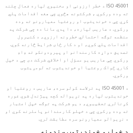
ISO 45001 د خطر ارزونې او مخنیوي لپاره فعال چلند
ته وده ورکوي ، شرکتونه هڅوي چې هغه اقدامات پلي
کړي چې د خوندیتوب او روغتیا معیارونو ته وده
ورکوي. د هاریس لپاره، دا پدې مانا ده چې شرکت په
منظمه توګه احتمالي خطرونه ارزوي، د کنټرول
اقدامات پلي کوي، او د کار ځای شرایط څارنه کوي.
تصدیق دواړه کارمندانو او پیرودونکو ته ډاډ
ورکوي چې هاریس یو مسؤل او اخلاقي شرکت دی چې د خپل
کاري ځواک روغتیا او خوندیتوب ته لومړیتوب
ورکوي.
د ISO 45001 په ترلاسه کولو سره، هاریس د روغتیا او
خوندیتوب لپاره په نړیواله کچه پیژندل شوي غوره
کړنالرې تعقیبوي، د یو شرکت په توګه خپل اعتبار
ته وده ورکوي چې د خپلو کارمندانو پاملرنه کوي او
د نړیوالو معیارونو سره مطابقت لري.
د خواړو خوندیتوب سندونه