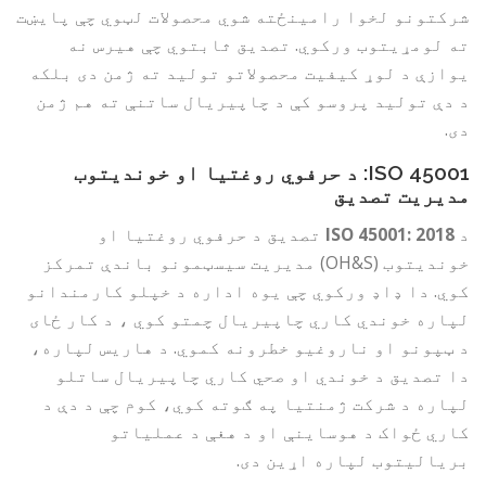
شرکتونو لخوا رامینځته شوي محصولات لټوي چې پایښت
ته لومړیتوب ورکوي. تصدیق ثابتوي چې هیرس نه
یوازې د لوړ کیفیت محصولاتو تولید ته ژمن دی بلکه
د دې تولید پروسو کې د چاپیریال ساتنې ته هم ژمن
دی.
ISO 45001: د حرفوي روغتیا او خوندیتوب
مدیریت تصدیق
د
ISO 45001: 2018
تصدیق د حرفوي روغتیا او
خوندیتوب (OH&S) مدیریت سیسټمونو باندې تمرکز
کوي. دا ډاډ ورکوي چې یوه اداره د خپلو کارمندانو
لپاره خوندي کاري چاپیریال چمتو کوي ، د کار ځای
د ټپونو او ناروغیو خطرونه کموي. د هاریس لپاره،
دا تصدیق د خوندي او صحي کاري چاپیریال ساتلو
لپاره د شرکت ژمنتیا په ګوته کوي، کوم چې د دې د
کاري ځواک د هوساینې او د هغې د عملیاتو
بریالیتوب لپاره اړین دی.