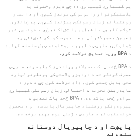
یو کیمیاوي کیمیاوي ده چې ډیری وختونه په
پلاستیکونو او رالونو کې موندل کیږي او د انسان
روغتیا ته زیان رسونکي پیژندل کیږي، په ځانګړې
توګه کله چې دا خواړه یا څښاک ته ځي. د خوندي، غیر
زهرجن محصولاتو لپاره د مصرف کونکي غوښتنې په
ځواب کې، هاریس د اوبو د بوتلونو ټول سلسله لپاره
د
BPA وړیا تصدیق ترلاسه کړی.
د BPA څخه پاک محصولاتو وړاندیز کولو سره، هاریس
مصرف کونکو ته د دودیزو پلاستيکي بوتلونو لپاره
صحي بدیل چمتو کوي، ډاډ ترلاسه کوي چې د دوی د
هایډریشن تجربه د احتمالي زیان رسونکي کیمیاوي
موادو څخه پاکه ده. د BPA څخه پاک تصدیق د
پیرودونکو روغتیا، چاپیریال پایښت، او د محصول
خوندیتوب ته د هاریس د ژمنې یوه مهمه برخه ده.
پایښت او د چاپیریال دوستانه
سندونه