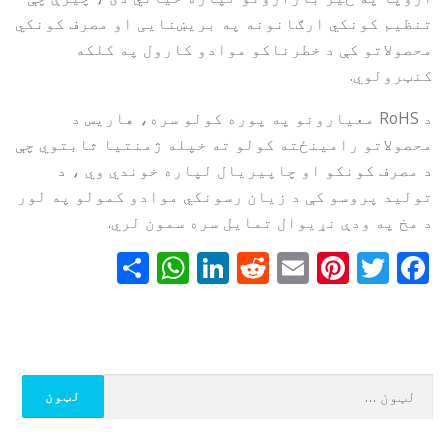
تنظیم کونکي ارګانونه په بریښنایی او مصرف کونکي
محصولاتو کې د خطرناکو موادو کارول په کلکه
کنټرولوي.
د RoHS معیارونو په پوره کولو سره، هاریس د
محصولاتو رامینځته کولو ته خپله ژمنتیا ثابتوي چې
د مصرف کونکو او چاپیریال لپاره خوندي وي ، د
تولید پروسو کې د زیان رسونکي موادو کمولو په لور
د مخ په ودې نړیوال تمایل سره سمون لري.
WhatsApp
Share
LinkedIn
Reddit
Pinterest
Email
Twitter
Facebook
ددی
لپاره
لټون: