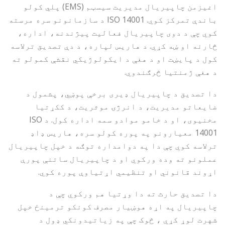
اغیزمن چاپیریال مدیریت سیسټم (EMS) پلي کولو
باندې تمرکز کوي. ISO 14001 د سازمانونو سره مرسته
کوي چې د دوی چاپیریال فعالیت پیژندنه، اداره،
څارنه او ښه کړي. د هاریس لپاره، د دې تصدیق ترلاسه
کول د پایښت او د هغې د ایکولوژیکي نقشې کمولو ته
د هغې ژمنتیا څرګندوي.
دا تصدیق د چاپیریال ډیری برخې پوښي، پشمول د
ضایعاتو مدیریت، د انرژۍ موثریت، د ککړتیا
مخنیوی، او د خامو موادو سمه اداره کول. د ISO
14001 معیارونو په پوره کولو سره، هاریس ډاډ
ترلاسه کوي چې دا په دوامداره توګه د خپل چاپیریال
عملونو ته وده ورکوي او د چاپیریال ساتنې پورې
اړوند قانوني او تنظیمي اړتیاوې پوره کوي.
دا تصدیق حارث ته دا وړتیا هم ورکوي چې د
چاپیریال په اړه هوښیار مصرف کونکو ترمینځ خپل
شهرت لوړ کړي ، څوک چې په زیاتیدونکي ډول د