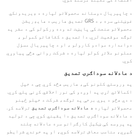
د چاپیریال دوستانه محصولاتو لپاره د ډیریدونکي
غوښتنې سره ، د GRS تصدیق هاریس د هایډریشن
محصولاتو صنعت کې پایښت ته وده ورکولو کې د مشر په
توګه موقعیت لري. دا تصدیق د کثافاتو کمولو ،
دوامداره موادو کارولو ، او د چاپیریال مسؤل
عملونو ملاتړ کولو لپاره د شرکت روانې هڅې پیاوړې
کوي.
د عادلانه سوداګرۍ تصدیق
په وروستي کلونو کې، هاریس هڅه کړې چې د خپل
اکمالاتي لړۍ په اوږدو کې نور اخلاقي کړنې پلي کړي.
د دې هڅو د یوې برخې په توګه، شرکت د خپلو ځینو
محصولاتو لپاره
د عادلانه سوداګرۍ تصدیق
ترلاسه کړ.
د عادلانه سوداګرۍ تصدیق دا یقیني کوي چې د تولید
په پروسه کې ښکیل کارګرانو سره عادلانه چلند
کیږي، مناسب معاش ترلاسه کوي، او په خوندي شرایطو