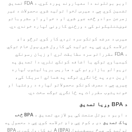
اوبو بوتلونه دا معیارونه پوره کوي. د FDA تصدیق
تضمین کوي ​​​​چې د هیرس لخوا تولید شوي محصولات د غیر
زهرجن موادو څخه جوړ شوي او د خواړو او مشروباتو
غوښتنلیکونو کې د ورځني کارونې لپاره خوندي دي.
هیرس د عرضه کونکو سره نږدې کار کوي ترڅو ډاډ
ترلاسه کړي چې په تولید کې کارول شوي ټول خام توکي
د FDA مقرراتو سره مطابقت لري او زیان رسونکي
کیمیاوي توکي یا اضافه کونکي نلري. دا تصدیق په
نړیوالو بازارونو کې د هاریس بریالیتوب لپاره
اړین دی، په ځانګړې توګه په شمالي امریکا کې،
چیرې چې د مصرف کونکو محصولاتو لپاره د روغتیا او
خوندیتوب مقررات په ځانګړې توګه سخت دي.
د BPA وړیا تصدیق
د اوبو د بوتل صنعت کې یو لازمي تصدیق د
BPA څخه
پاک تصدیق
دی ، کوم چې ډاډ ترلاسه کوي چې د محصول په
تولید کې هیڅ بیسفینول A (BPA) نه کارول کیږي. BPA