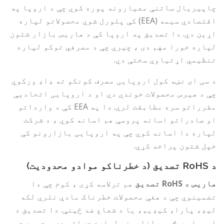
چاپیریال ساتنې معیارونه پوره کوي چې د اروپا په
اقتصادي سیمه (EEA) کې پلورل شوي محصولاتو لپاره
اړین دي. دا تصدیق په اروپا کې د هاریس بازار شتون
لپاره خورا مهم دی ، چیرې چې د مصرفي توکو لپاره
تنظیمي اړتیاوې سختې دي.
د سی ای نښه کول اروپایی مصرف کونکو ته ډاډ ورکوي
چې د هیرس محصولات خوندي دي او د اروپایی اتحادیې
مقرراتو سره مطابقت لري. دا په EEA کې د وارداتو
او صادراتو اسانه پروسې هم اسانه کوي ، د شرکت
لپاره دا اسانه کوي چې په اروپایی بازارونو کې
خپل شتون پراخه کړي.
د RoHS تصدیق (د خطرناکو موادو محدودیت)
هاریس د RoHS تصدیق
هم ترلاسه کړی ، کوم چې دا
تضمینوي چې د هغې محصولات خطرناک مادې نلري لکه
لیډ، پارا، کیډیم، یا د شعاع ضد ځینې. دا تصدیق د
اروپا په څیر بازارونو لپاره حیاتي دی ، چیرې چې