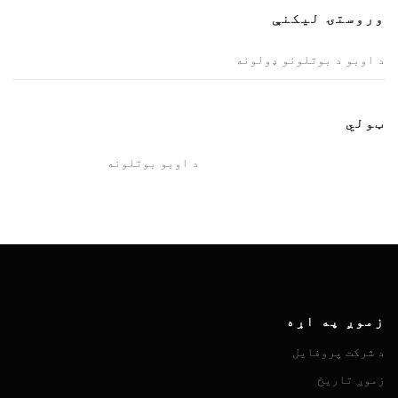
وروستۍ ليکنې
د اوبو د بوتلونو ډولونه
ټولي
د اوبو بوتلونه
زموږ په اړه
د شرکت پروفایل
زموږ تاریخ