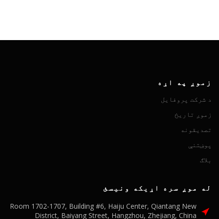
زموږ په اړه
د شرکت پروفایل
زموږ تاریخ
تصدیقونه
پوښتنې
بلاګ
له موږ سره اړیکه ونیسئ
Room 1702-1707, Building #6, Haiju Center, Qiantang New
District, Baiyang Street, Hangzhou, Zhejiang, China