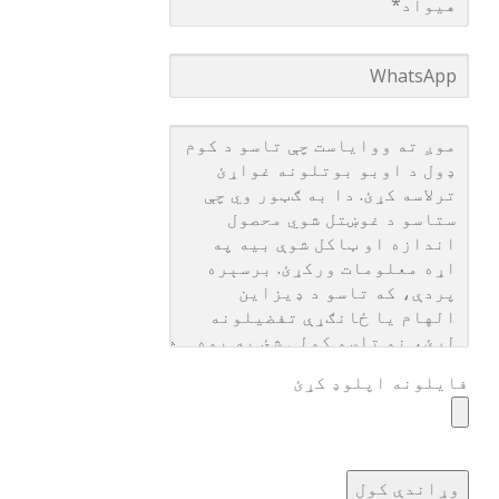
فایلونه اپلوډ کړئ
وړاندې کول