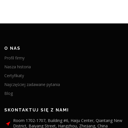
O NAS
Profil firmy
Nasza historia
Certyfikaty
Najczęściej zadawane pytania
Blog
SKONTAKTUJ SIĘ Z NAMI
Room 1702-1707, Building #6, Haiju Center, Qiantang New
District, Baiyang Street, Hangzhou, Zhejiang, China