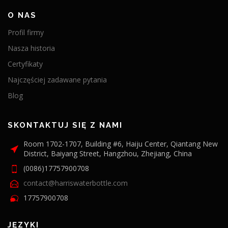
O NAS
Profil firmy
Nasza historia
Certyfikaty
Najczęściej zadawane pytania
Blog
SKONTAKTUJ SIĘ Z NAMI
Room 1702-1707, Building #6, Haiju Center, Qiantang New
District, Baiyang Street, Hangzhou, Zhejiang, China
(0086)17757900708
contact@harriswaterbottle.com
17757900708
JĘZYKI