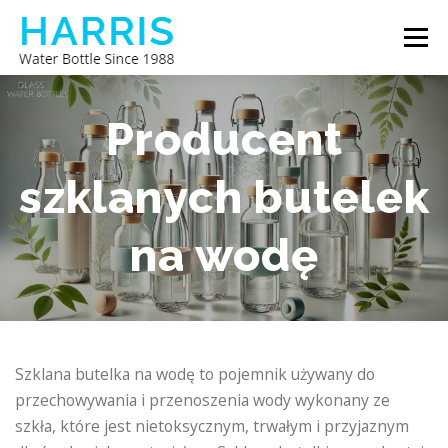
Przejdź
Menu
do
treści
BUTELKA NA WODĘ HARRIS
O NAS
Producent
szklanych butelek
SKONTAKTUJ SIĘ Z NAMI
na wodę
Szklana butelka na wodę to pojemnik używany do
przechowywania i przenoszenia wody wykonany ze
szkła, które jest nietoksycznym, trwałym i przyjaznym