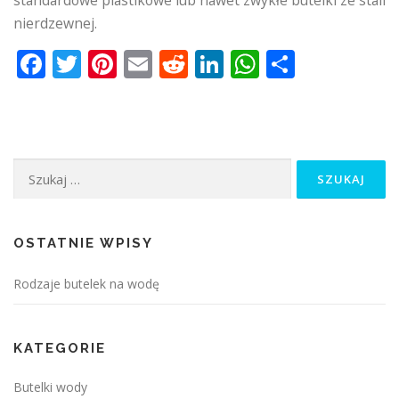
standardowe plastikowe lub nawet zwykłe butelki ze stali
nierdzewnej.
Facebook
Twitter
Pinterest
Email
Reddit
LinkedIn
WhatsApp
Podziel
się
Szukaj:
OSTATNIE WPISY
Rodzaje butelek na wodę
KATEGORIE
Butelki wody