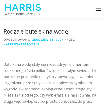
Przejdź
Menu
do
treści
BUTELKA NA WODĘ HARRIS
O NAS
Rodzaje butelek na wodę
OPUBLIKOWANO
GRUDZIEŃ 26, 2024
PRZEZ
HARRISWATERBOTTLE
SKONTAKTUJ SIĘ Z NAMI
Butelki na wodę stały się niezbędnym elementem
codziennego życia milionów ludzi na całym świecie. Te
poręczne pojemniki nie tylko zapewniają nawodnienie
organizmu przez cały dzień, ale także są symbolem
wygody, świadomości ekologicznej i osobistego stylu.
Niezależnie od tego, czy wybierasz się na siłownię, na
długą wędrówkę, czy po prostu dojeżdżasz do pracy,