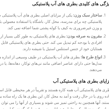
ژگی های کلیدی بطری های آب پلاستیکی
ساختار سبک وزن:
یکی از مزایای اصلی بطری های آب پلاستیکی 
پلاستیکی چه برای مدرسه، محل کار، باشگاه یا استفاده معمولی ب
و وزن غیرضروری به کیف یا کوله پشتی شما اضافه نمی کند.
مقرون به صرفه بودن:
بطری های پلاستیکی به طور کلی بسیار ارزان
افرادی با بودجه کم تبدیل می کند. حتی بطری های پلاستیکی قابل
همتایان خود از جنس استنلس استیل یا شیشه دارند.
انواع طرح ها:
بطری های آب پلاستیکی در طیف وسیعی از اندازه ها
مدل‌ها حتی دارای عناصر اضافی مانند نی‌های توکار، دهانه‌ها، یا د
می‌دهند.
ایای بطری های پلاستیکی آب
ری های پلاستیکی آب همه کاره هستند و تقریباً در هر محیطی قابل است
اده روی یا در حال رفت و آمد به محل کار، این بطری ها یک راه ساده 
تند. آنها همچنین به راحتی تمیز می شوند و بسیاری از آنها را می توا
انی که به دنبال یک محلول هیدراتاسیون موقت یا یک گزینه یکبار مصر