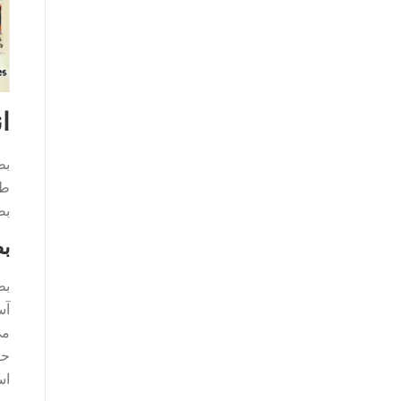
ا
بط
طر
بط
ب
بط
آس
می
حر
اس