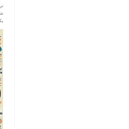
تر
شد
یک