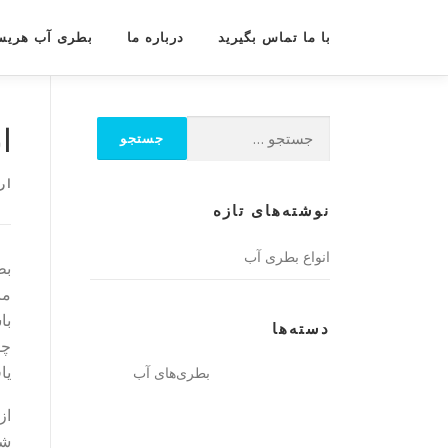
پرش
به
با ما تماس بگیرید
درباره ما
بطری آب هری
محتوا
ا
ار
نوشته‌های تازه
انواع بطری آب
بط
ما
با
دسته‌ها
چش
یا
بطری‌های آب
از
شد