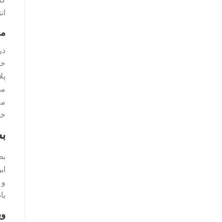
ان
مع
در
خص
پل
مع
خو
ب
بط
ای
و 
با
وی