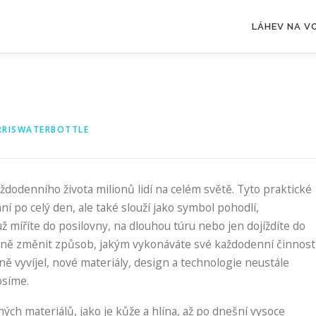
LÁHEV NA V
RRISWATERBOTTLE
ždodenního života milionů lidí na celém světě. Tyto praktické
í po celý den, ale také slouží jako symbol pohodlí,
 míříte do posilovny, na dlouhou túru nebo jen dojíždíte do
ně změnit způsob, jakým vykonáváte své každodenní činnosti
ě vyvíjel, nové materiály, design a technologie neustále
osíme.
ých materiálů, jako je kůže a hlína, až po dnešní vysoce