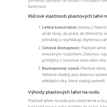
potřebují hydrataci na cestách. Postupem času
funkčnost.
Klíčové vlastnosti plastových lahví 
Lehká konstrukce:
Jednou z hlavních
už do školy, do práce, do tělocvičny 
přenášejí a nepřidávají zbytečnou vá
Cenová dostupnost:
Plastové lahve 
omezeným rozpočtem. Dokonce i opako
protějšky z nerezové oceli nebo skla.
Rozmanitost vzorů:
Plastové lahve n
Některé modely jsou dokonce vybaven
odklápěcí víka, které zvyšují pohodlí.
Výhody plastových lahví na vodu
Plastové lahve na vodu jsou všestranné a lze j
turistické stezce nebo dojíždíte do práce, ty