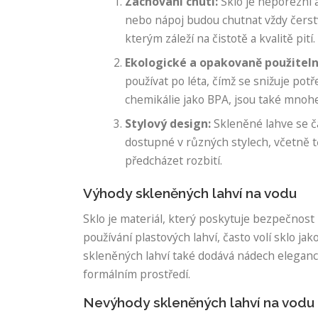
Zachování chuti:
Sklo je neporézní 
nebo nápoj budou chutnat vždy čerstv
kterým záleží na čistotě a kvalitě pití.
Ekologické a opakovaně použiteln
používat po léta, čímž se snižuje pot
chemikálie jako BPA, jsou také mnohe
Stylový design:
Skleněné lahve se č
dostupné v různých stylech, včetně 
předcházet rozbití.
Výhody skleněných lahví na vodu
Sklo je materiál, který poskytuje bezpečnost 
používání plastových lahví, často volí sklo jak
skleněných lahví také dodává nádech eleganc
formálním prostředí.
Nevýhody skleněných lahví na vodu