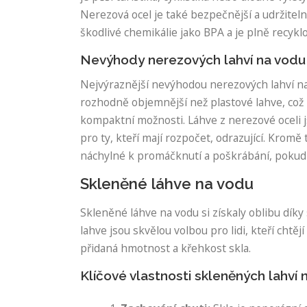
Nerezová ocel je také bezpečnější a udržitel
škodlivé chemikálie jako BPA a je plně recykl
Nevýhody nerezových lahví na vodu
Nejvýraznější nevýhodou nerezových lahví na v
rozhodně objemnější než plastové lahve, což 
kompaktní možnosti. Láhve z nerezové oceli j
pro ty, kteří mají rozpočet, odrazující. Krom
náchylné k promáčknutí a poškrábání, pokud 
Skleněné láhve na vodu
Skleněné láhve na vodu si získaly oblibu díky
lahve jsou skvělou volbou pro lidi, kteří chtě
přidaná hmotnost a křehkost skla.
Klíčové vlastnosti skleněných lahví 