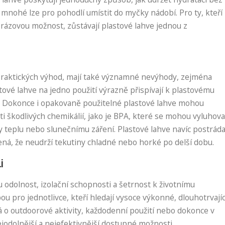
a mnohé lze pro pohodlí umístit do myčky nádobí. Pro ty, kteří
rázovou možnost, zůstávají plastové lahve jednou z
praktických výhod, mají také významné nevýhody, zejména
tové lahve na jedno použití výrazně přispívají k plastovému
í. Dokonce i opakovaně použitelné plastové lahve mohou
ti škodlivých chemikálií, jako je BPA, které se mohou vyluhova
y teplu nebo slunečnímu záření. Plastové lahve navíc postráda
mená, že neudrží tekutiny chladné nebo horké po delší dobu.
i
odolnost, izolační schopnosti a šetrnost k životnímu
ou pro jednotlivce, kteří hledají vysoce výkonné, dlouhotrvajíc
ná o outdoorové aktivity, každodenní použití nebo dokonce v
nejodolnější a nejefektivnější dostupné možnosti.