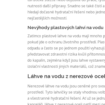
nutnosti další přípravy. Snadno se také čistí 
hledají dočasné hydratační řešení nebo jedno
nejčastějších možností.
Nevýhody plastových lahví na vodu
Zatímco plastové lahve na vodu mají mnoho 
pokud jde o ochranu životního prostředí. Plas
odpadu a často se po jednom použití vyhazuj
představovat zdravotní rizika kvůli přítomnos
do kapalin, zejména když jsou lahve vystaven
izolační vlastnosti jiných materiálů, což zna
Láhve na vodu z nerezové ocel
Nerezové láhve na vodu jsou ceněné pro svou 
prostředí. Tyto lahvičky se staly vhodnou volb
a všestranné hydratační řešení. Ať už se jed
kanceláři, láhve z nerezové oceli patří mezi 