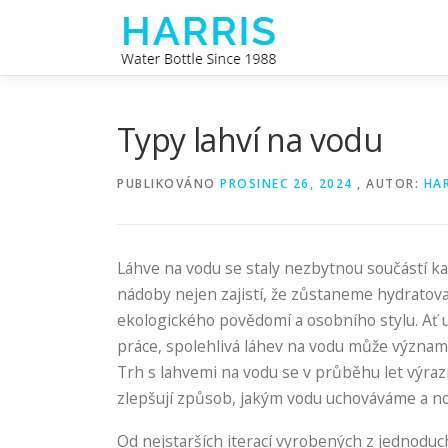
Přeskočit
na
obsah
Typy lahví na vodu
PUBLIKOVÁNO
PROSINEC 26, 2024
, AUTOR:
HA
Láhve na vodu se staly nezbytnou součástí ka
nádoby nejen zajistí, že zůstaneme hydratovan
ekologického povědomí a osobního stylu. Ať už
práce, spolehlivá láhev na vodu může význam
Trh s lahvemi na vodu se v průběhu let výrazn
zlepšují způsob, jakým vodu uchováváme a n
Od nejstarších iterací vyrobených z jednoduch