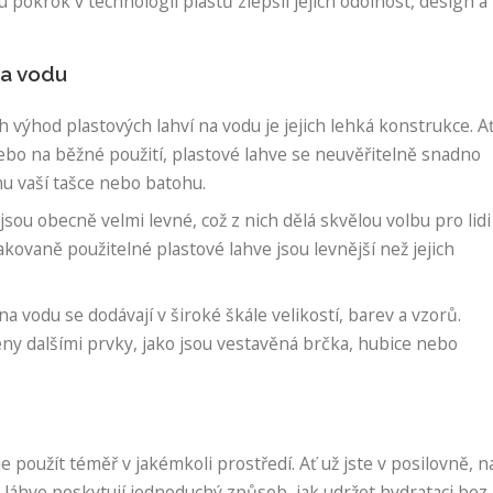
 pokrok v technologii plastů zlepšil jejich odolnost, design a
na vodu
 výhod plastových lahví na vodu je jejich lehká konstrukce. A
nebo na běžné použití, plastové lahve se neuvěřitelně snadno
hu vaší tašce nebo batohu.
jsou obecně velmi levné, což z nich dělá skvělou volbu pro lidi
vaně použitelné plastové lahve jsou levnější než jejich
a vodu se dodávají v široké škále velikostí, barev a vzorů.
y dalšími prvky, jako jsou vestavěná brčka, hubice nebo
e použít téměř v jakémkoli prostředí. Ať už jste v posilovně, n
to láhve poskytují jednoduchý způsob, jak udržet hydrataci bez