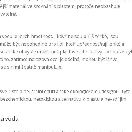
nější materiál ve srovnání s plastem, protože neobsahuje
ovatelná.
odu je jejich hmotnost. I když nejsou příliš těžké, jsou
může být nepohodlné pro lidi, kteří upřednostňují lehké a
sou také obvykle dražší než plastové alternativy, což může bý
ě toho, zatímco nerezová ocel je odolná, mohou být láhve
se s nimi špatně manipuluje.
 své čisté a neutrální chuti a také ekologickému designu. Tyto
jí bezchemickou, netoxickou alternativu k plastu a nevadí jim
na vodu