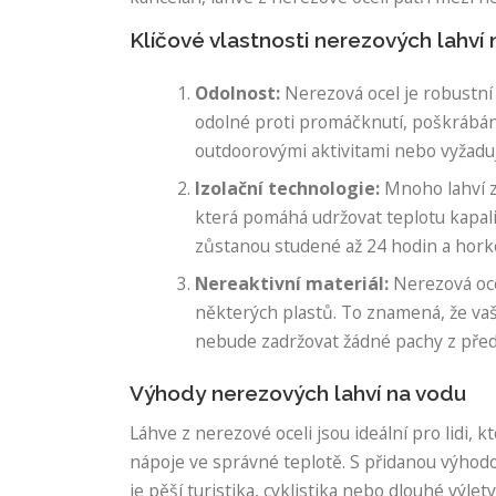
Klíčové vlastnosti nerezových lahví
Odolnost:
Nerezová ocel je robustní
odolné proti promáčknutí, poškrábání a
outdoorovými aktivitami nebo vyžadují
Izolační technologie:
Mnoho lahví z
která pomáhá udržovat teplotu kapali
zůstanou studené až 24 hodin a horké
Nereaktivní materiál:
Nerezová oce
některých plastů. To znamená, že vaš
nebude zadržovat žádné pachy z před
Výhody nerezových lahví na vodu
Láhve z nerezové oceli jsou ideální pro lidi, kt
nápoje ve správné teplotě. S přidanou výhodou 
je pěší turistika, cyklistika nebo dlouhé výle