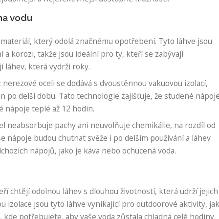
 na vodu
 materiál, který odolá značnému opotřebení. Tyto láhve jsou
 korozi, takže jsou ideální pro ty, kteří se zabývají
 láhev, která vydrží roky.
 nerezové oceli se dodává s dvoustěnnou vakuovou izolací,
n po delší dobu. Tato technologie zajišťuje, že studené nápoj
 nápoje teplé až 12 hodin.
l neabsorbuje pachy ani neuvolňuje chemikálie, na rozdíl od
e nápoje budou chutnat svěže i po delším používání a láhev
chozích nápojů, jako je káva nebo ochucená voda.
eří chtějí odolnou láhev s dlouhou životností, která udrží jejich
izolace jsou tyto láhve vynikající pro outdoorové aktivity, ja
ty, kde potřebujete, aby vaše voda zůstala chladná celé hodiny.