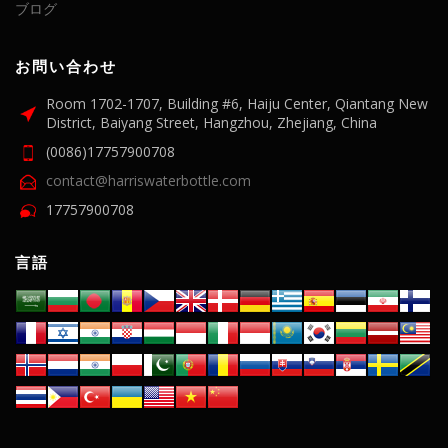
ブログ
お問い合わせ
Room 1702-1707, Building #6, Haiju Center, Qiantang New
District, Baiyang Street, Hangzhou, Zhejiang, China
(0086)17757900708
contact@harriswaterbottle.com
17757900708
言語