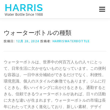
コ
メニュ
ン
テ
ン
ハリスウォーターボトル
私たちについて
ツ
ウォーターボトルの種類
へ
ス
投稿日:
12月 26, 2024
投稿者:
HARRISWATERBOTTLE
お問い合わせ
キ
ッ
プ
ウォーターボトルは、世界中の何百万人もの人々にとっ
て、日常生活に欠かせないものとなっています。この便利
な容器は、一日中水分補給ができるだけでなく、利便性、
環境意識、個人のスタイルの象徴でもあります。ジムに行
くときも、長いハイキングに出かけるときも、通勤すると
きも、信頼できるウォーターボトルがあれば、日々の活動
に大きな違いが生まれます。ウォーターボトルの市場は長
年にわたって大きく進化しており、新しい素材、デザイ