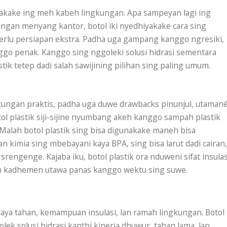
unakake ing meh kabeh lingkungan. Apa sampeyan lagi ing
lungan menyang kantor, botol iki nyedhiyakake cara sing
lu persiapan ekstra. Padha uga gampang kanggo ngresiki,
ggo penak. Kanggo sing nggoleki solusi hidrasi sementara
stik tetep dadi salah sawijining pilihan sing paling umum.
tungan praktis, padha uga duwe drawbacks pinunjul, utaman
l plastik siji-sijine nyumbang akeh kanggo sampah plastik
 Malah botol plastik sing bisa digunakake maneh bisa
 kimia sing mbebayani kaya BPA, sing bisa larut dadi cairan,
rengenge. Kajaba iku, botol plastik ora nduweni sifat insulas
an kadhemen utawa panas kanggo wektu sing suwe.
daya tahan, kemampuan insulasi, lan ramah lingkungan. Botol
lek solusi hidrasi kanthi kinerja dhuwur, tahan lama, lan