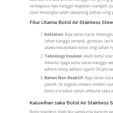
serbaguna. Apa kanggo kegiatan ruangan, pa
steel minangka salah sawijining pilihan sing 
Fitur Utama Botol Air Stainless Stee
Kekiatan:
Baja tahan karat minangka 
tahan kanggo penyok, goresan, lan 
utawa mbutuhake botol sing tahan ng
Teknologi Insulasi:
Akeh botol stain
mbantu njaga suhu cairan kanggo we
adhem tetep adhem nganti 24 jam la
Bahan Non-Reaktif:
Baja tahan kara
plastik. Iki tegese omben-omben sam
botol ora bakal nahan ambune saka 
Kaluwihan saka Botol Air Stainless 
Botol stainless steel iku sampurna kanggo w