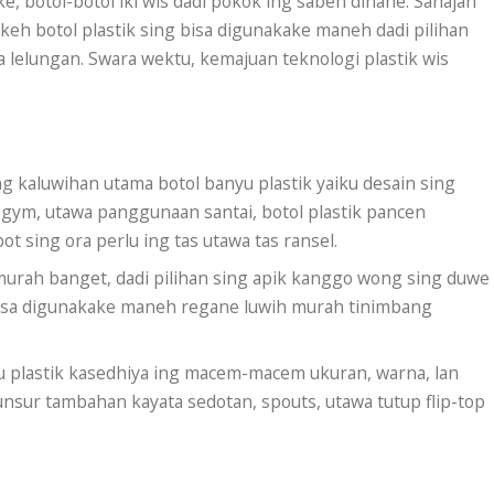
, botol-botol iki wis dadi pokok ing saben dinane. Sanajan
akeh botol plastik sing bisa digunakake maneh dadi pilihan
lelungan. Swara wektu, kemajuan teknologi plastik wis
ng kaluwihan utama botol banyu plastik yaiku desain sing
 gym, utawa panggunaan santai, botol plastik pancen
 sing ora perlu ing tas utawa tas ransel.
urah banget, dadi pilihan sing apik kanggo wong sing duwe
 bisa digunakake maneh regane luwih murah tinimbang
u plastik kasedhiya ing macem-macem ukuran, warna, lan
nsur tambahan kayata sedotan, spouts, utawa tutup flip-top