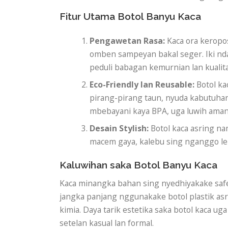
Fitur Utama Botol Banyu Kaca
Pengawetan Rasa:
Kaca ora keropo
omben sampeyan bakal seger. Iki nda
peduli babagan kemurnian lan kuali
Eco-Friendly lan Reusable:
Botol ka
pirang-pirang taun, nyuda kabutuha
mbebayani kaya BPA, uga luwih ama
Desain Stylish:
Botol kaca asring na
macem gaya, kalebu sing nganggo le
Kaluwihan saka Botol Banyu Kaca
Kaca minangka bahan sing nyedhiyakake safe
jangka panjang nggunakake botol plastik asri
kimia. Daya tarik estetika saka botol kaca 
setelan kasual lan formal.