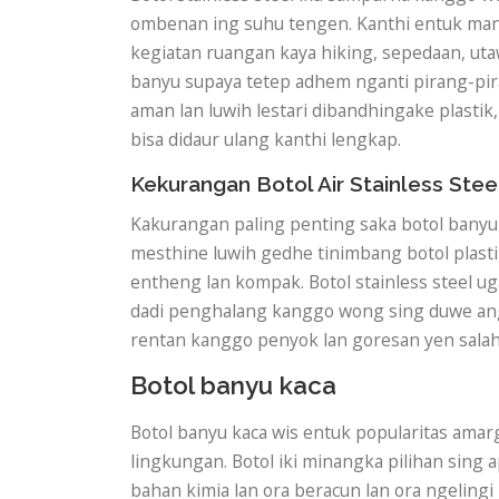
ombenan ing suhu tengen. Kanthi entuk manf
kegiatan ruangan kaya hiking, sepedaan, ut
banyu supaya tetep adhem nganti pirang-pir
aman lan luwih lestari dibandhingake plasti
bisa didaur ulang kanthi lengkap.
Kekurangan Botol Air Stainless Stee
Kakurangan paling penting saka botol banyu s
mesthine luwih gedhe tinimbang botol plastik
entheng lan kompak. Botol stainless steel uga
dadi penghalang kanggo wong sing duwe anggar
rentan kanggo penyok lan goresan yen salah
Botol banyu kaca
Botol banyu kaca wis entuk popularitas amarg
lingkungan. Botol iki minangka pilihan sing 
bahan kimia lan ora beracun lan ora ngeling