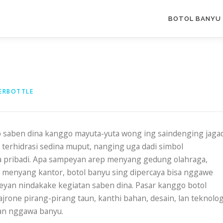
BOTOL BANYU 
ERBOTTLE
ip saben dina kanggo mayuta-yuta wong ing saindenging jagad
 terhidrasi sedina muput, nanging uga dadi simbol
a pribadi. Apa sampeyan arep menyang gedung olahraga,
menyang kantor, botol banyu sing dipercaya bisa nggawe
eyan nindakake kegiatan saben dina. Pasar kanggo botol
ajrone pirang-pirang taun, kanthi bahan, desain, lan teknolog
lan nggawa banyu.