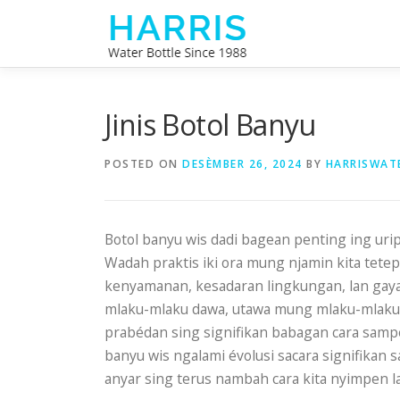
Skip
to
content
Jinis Botol Banyu
POSTED ON
DESÈMBER 26, 2024
BY
HARRISWAT
Botol banyu wis dadi bagean penting ing ur
Wadah praktis iki ora mung njamin kita tetep
kenyamanan, kesadaran lingkungan, lan gay
mlaku-mlaku dawa, utawa mung mlaku-mlaku 
prabédan sing signifikan babagan cara samp
banyu wis ngalami évolusi sacara signifikan s
anyar sing terus nambah cara kita nyimpen 