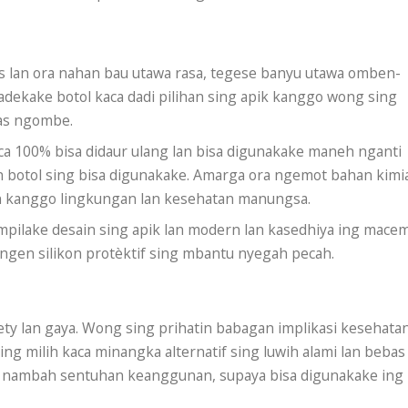
s lan ora nahan bau utawa rasa, tegese banyu utawa omben-
dekake botol kaca dadi pilihan sing apik kanggo wong sing
tas ngombe.
ca 100% bisa didaur ulang lan bisa digunakake maneh nganti
n botol sing bisa digunakake. Amarga ora ngemot bahan kimi
n kanggo lingkungan lan kesehatan manungsa.
mpilake desain sing apik lan modern lan kasedhiya ing mace
ngen silikon protèktif sing mbantu nyegah pecah.
ty lan gaya. Wong sing prihatin babagan implikasi kesehata
ng milih kaca minangka alternatif sing luwih alami lan bebas
uga nambah sentuhan keanggunan, supaya bisa digunakake ing