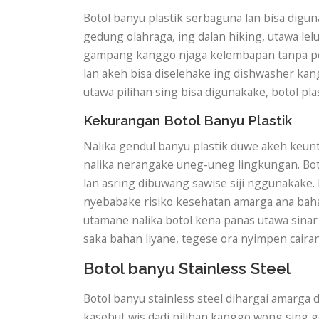
Botol banyu plastik serbaguna lan bisa dig
gedung olahraga, ing dalan hiking, utawa le
gampang kanggo njaga kelembapan tanpa per
lan akeh bisa diselehake ing dishwasher kan
utawa pilihan sing bisa digunakake, botol pla
Kekurangan Botol Banyu Plastik
Nalika gendul banyu plastik duwe akeh keun
nalika nerangake uneg-uneg lingkungan. Boto
lan asring dibuwang sawise siji nggunakake.
nyebabake risiko kesehatan amarga ana bahan
utamane nalika botol kena panas utawa sinar s
saka bahan liyane, tegese ora nyimpen cair
Botol banyu Stainless Steel
Botol banyu stainless steel dihargai amarga 
kasebut wis dadi pilihan kanggo wong sing go