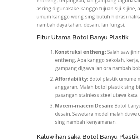
Entheng, terjangkau, lan gampang digunakake
asring digunakake kanggo tujuan siji-sijine, 
umum kanggo wong sing butuh hidrasi nalika 
nambah daya tahan, desain, lan fungsi.
Fitur Utama Botol Banyu Plastik
Konstruksi entheng:
Salah sawijini
entheng. Apa kanggo sekolah, kerja,
gampang digawa lan ora nambah bobot
Affordability:
Botol plastik umume m
anggaran. Malah botol plastik sing
pasangan stainless steel utawa kaca.
Macem-macem Desain:
Botol bany
desain. Sawetara model malah duwe u
sing nambah kenyamanan.
Kaluwihan saka Botol Banyu Plastik