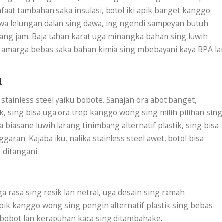
aat tambahan saka insulasi, botol iki apik banget kanggo
awa lelungan dalan sing dawa, ing ngendi sampeyan butuh
ang jam. Baja tahan karat uga minangka bahan sing luwih
k, amarga bebas saka bahan kimia sing mbebayani kaya BPA la
l
tainless steel yaiku bobote. Sanajan ora abot banget,
, sing bisa uga ora trep kanggo wong sing milih pilihan sing
 biasane luwih larang tinimbang alternatif plastik, sing bisa
an. Kajaba iku, nalika stainless steel awet, botol bisa
 ditangani.
a rasa sing resik lan netral, uga desain sing ramah
apik kanggo wong sing pengin alternatif plastik sing bebas
i bobot lan kerapuhan kaca sing ditambahake.