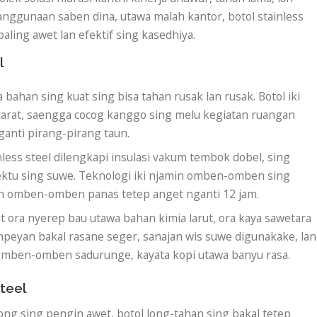
nggunaan saben dina, utawa malah kantor, botol stainless
paling awet lan efektif sing kasedhiya.
l
bahan sing kuat sing bisa tahan rusak lan rusak. Botol iki
karat, saengga cocog kanggo sing melu kegiatan ruangan
anti pirang-pirang taun.
less steel dilengkapi insulasi vakum tembok dobel, sing
ktu sing suwe. Teknologi iki njamin omben-omben sing
n omben-omben panas tetep anget nganti 12 jam.
t ora nyerep bau utawa bahan kimia larut, ora kaya sawetara
peyan bakal rasane seger, sanajan wis suwe digunakake, lan
omben-omben sadurunge, kayata kopi utawa banyu rasa.
Steel
ong sing pengin awet, botol long-tahan sing bakal tetep