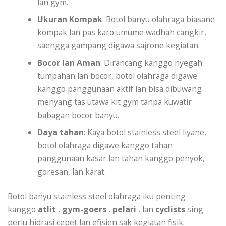
lan gym.
Ukuran Kompak
: Botol banyu olahraga biasane
kompak lan pas karo umume wadhah cangkir,
saengga gampang digawa sajrone kegiatan.
Bocor lan Aman
: Dirancang kanggo nyegah
tumpahan lan bocor, botol olahraga digawe
kanggo panggunaan aktif lan bisa dibuwang
menyang tas utawa kit gym tanpa kuwatir
babagan bocor banyu.
Daya tahan
: Kaya botol stainless steel liyane,
botol olahraga digawe kanggo tahan
panggunaan kasar lan tahan kanggo penyok,
goresan, lan karat.
Botol banyu stainless steel olahraga iku penting
kanggo
atlit
,
gym-goers
,
pelari
, lan
cyclists
sing
perlu hidrasi cepet lan efisien sak kegiatan fisik.