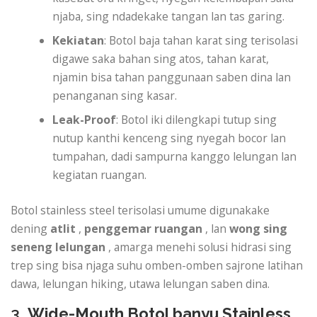
njaba, sing ndadekake tangan lan tas garing.
Kekiatan
: Botol baja tahan karat sing terisolasi
digawe saka bahan sing atos, tahan karat,
njamin bisa tahan panggunaan saben dina lan
penanganan sing kasar.
Leak-Proof
: Botol iki dilengkapi tutup sing
nutup kanthi kenceng sing nyegah bocor lan
tumpahan, dadi sampurna kanggo lelungan lan
kegiatan ruangan.
Botol stainless steel terisolasi umume digunakake
dening
atlit
,
penggemar ruangan
, lan
wong sing
seneng lelungan
, amarga menehi solusi hidrasi sing
trep sing bisa njaga suhu omben-omben sajrone latihan
dawa, lelungan hiking, utawa lelungan saben dina.
3.
Wide-Mouth Botol banyu Stainless