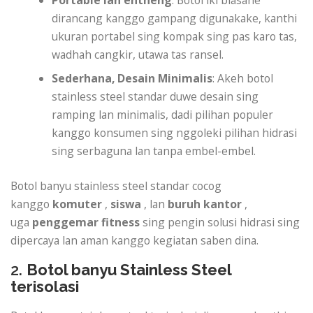
Portable lan entheng
: Botol iki biasane
dirancang kanggo gampang digunakake, kanthi
ukuran portabel sing kompak sing pas karo tas,
wadhah cangkir, utawa tas ransel.
Sederhana, Desain Minimalis
: Akeh botol
stainless steel standar duwe desain sing
ramping lan minimalis, dadi pilihan populer
kanggo konsumen sing nggoleki pilihan hidrasi
sing serbaguna lan tanpa embel-embel.
Botol banyu stainless steel standar cocog
kanggo
komuter
,
siswa
, lan
buruh kantor
,
uga
penggemar fitness
sing pengin solusi hidrasi sing
dipercaya lan aman kanggo kegiatan saben dina.
2.
Botol banyu Stainless Steel
terisolasi