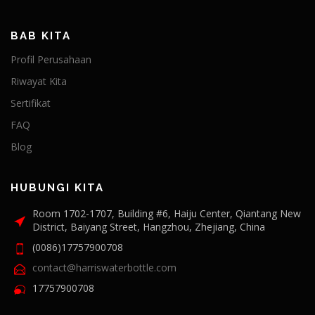
BAB KITA
Profil Perusahaan
Riwayat Kita
Sertifikat
FAQ
Blog
HUBUNGI KITA
Room 1702-1707, Building #6, Haiju Center, Qiantang New
District, Baiyang Street, Hangzhou, Zhejiang, China
(0086)17757900708
contact@harriswaterbottle.com
17757900708