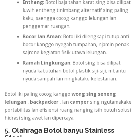
Entheng
: Botol baja tahan karat sing bisa dilipat
luwih entheng tinimbang alternatif sing paling
kaku, saengga cocog kanggo lelungan lan
penggemar ruangan.
Bocor lan Aman
: Botol iki dilengkapi tutup anti
bocor kanggo nyegah tumpahan, njamin penak
sajrone kegiatan fisik utawa lelungan.
Ramah Lingkungan
: Botol sing bisa dilipat
nyuda kabutuhan botol plastik siji-siji, mbantu
nyuda sampah lan ningkatake kelestarian.
Botol iki paling cocog kanggo
wong sing seneng
lelungan
,
backpacker
, lan
camper
sing ngutamakake
portabilitas lan efisiensi ruang nanging isih butuh solusi
hidrasi sing awet lan dipercaya.
5.
Olahraga Botol banyu Stainless