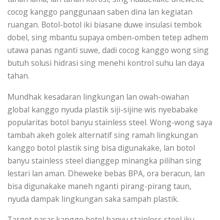
cocog kanggo panggunaan saben dina lan kegiatan
ruangan. Botol-botol iki biasane duwe insulasi tembok
dobel, sing mbantu supaya omben-omben tetep adhem
utawa panas nganti suwe, dadi cocog kanggo wong sing
butuh solusi hidrasi sing menehi kontrol suhu lan daya
tahan.
Mundhak kesadaran lingkungan lan owah-owahan
global kanggo nyuda plastik siji-sijine wis nyebabake
popularitas botol banyu stainless steel. Wong-wong saya
tambah akeh golek alternatif sing ramah lingkungan
kanggo botol plastik sing bisa digunakake, lan botol
banyu stainless steel dianggep minangka pilihan sing
lestari lan aman. Dheweke bebas BPA, ora beracun, lan
bisa digunakake maneh nganti pirang-pirang taun,
nyuda dampak lingkungan saka sampah plastik.
Target pasar kanggo botol banyu stainless steel iku