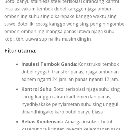
Botol banyu stainless steel terisolasi dirancang kanthi
insulasi vakum tembok dobel kanggo njaga omben-
omben ing suhu sing dikarepake kanggo wektu sing
suwe. Botol iki cocog kanggo wong sing pengin ngombe
omben-omben ing mangsa panas utawa njaga suhu
kopi, tèh, utawa sup nalika musim dingin.
Fitur utama:
Insulasi Tembok Ganda
: Konstruksi tembok
dobel nyegah transfer panas, njaga ombenan
adhem nganti 24 jam lan panas nganti 12 jam.
Kontrol Suhu
: Botol terisolasi njaga suhu sing
cocog kanggo cairan kadhemen lan panas,
nyedhiyakake penylametan suhu sing unggul
dibandhingake karo botol banyu biasa.
Bebas Kondensasi
: Amarga insulasi, botol
kasebut ora kringet, nyegah kelembapan saka