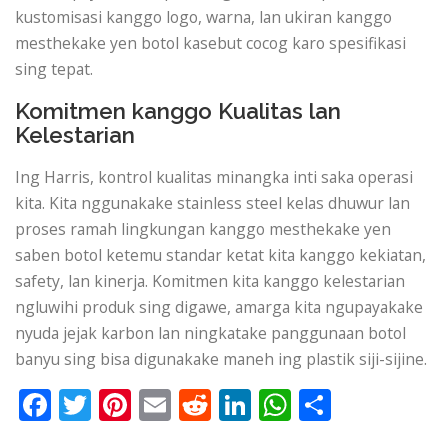
kustomisasi kanggo logo, warna, lan ukiran kanggo
mesthekake yen botol kasebut cocog karo spesifikasi
sing tepat.
Komitmen kanggo Kualitas lan
Kelestarian
Ing Harris, kontrol kualitas minangka inti saka operasi
kita. Kita nggunakake stainless steel kelas dhuwur lan
proses ramah lingkungan kanggo mesthekake yen
saben botol ketemu standar ketat kita kanggo kekiatan,
safety, lan kinerja. Komitmen kita kanggo kelestarian
ngluwihi produk sing digawe, amarga kita ngupayakake
nyuda jejak karbon lan ningkatake panggunaan botol
banyu sing bisa digunakake maneh ing plastik siji-sijine.
Facebook
Twitter
Pinterest
Email
Reddit
LinkedIn
WhatsApp
Share