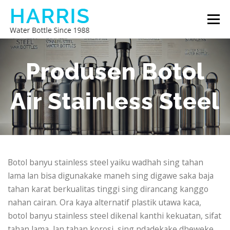
Skip
Menu
to
content
BOTOL BANYU HARRIS
BABAGAN KITA
Produsen Botol
Air Stainless Steel
HUBUNGI KITA
Botol banyu stainless steel yaiku wadhah sing tahan
lama lan bisa digunakake maneh sing digawe saka baja
tahan karat berkualitas tinggi sing dirancang kanggo
nahan cairan. Ora kaya alternatif plastik utawa kaca,
botol banyu stainless steel dikenal kanthi kekuatan, sifat
tahan lama, lan tahan korosi, sing ndadekake dheweke