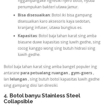
nggampangake ngresiki njero botol, nyuda
penumpukan bakteri utawa jamur.
Bisa disesuaikan
: Botol iki bisa gampang
disesuaikan karo aksesoris kaya sedotan,
kranjang infuser, utawa bungkus es.
Kapasitas
: Botol baja tahan karat sing amba
biasane duwe kapasitas sing luwih gedhe, sing
cocog kanggo wong sing butuh hidrasi sing
luwih gedhe.
Botol baja tahan karat sing amba banget populer ing
antarane
para petualang ruangan
,
gym-goers
,
lan
lelungan
, sing butuh botol kapasitas luwih gedhe
sing gampang diisi lan diresiki.
4.
Botol banyu Stainless Steel
Collapsible