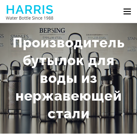
Перейти
Меню
к
содержимому
БУТЫЛКА ДЛЯ ВОДЫ HARRIS
О НАС
Производитель
бутылок для
СВЯЖИТЕСЬ С НАМИ
воды из
нержавеющей
стали