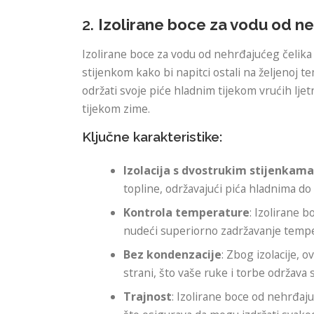
2.
Izolirane boce za vodu od n
Izolirane boce za vodu od nehrđajućeg čelik
stijenkom kako bi napitci ostali na željenoj t
održati svoje piće hladnim tijekom vrućih ljetn
tijekom zime.
Ključne karakteristike:
Izolacija s dvostrukim stijenkam
topline, održavajući pića hladnima do 
Kontrola temperature
: Izolirane 
nudeći superiorno zadržavanje tempe
Bez kondenzacije
: Zbog izolacije, 
strani, što vaše ruke i torbe održava
Trajnost
: Izolirane boce od nehrđaj