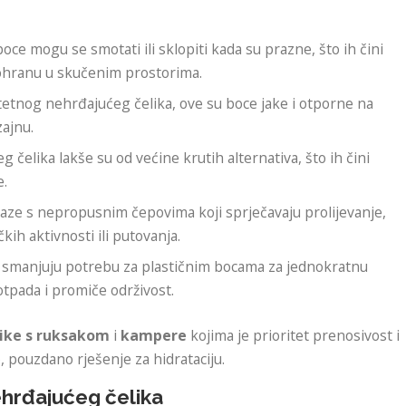
boce mogu se smotati ili sklopiti kada su prazne, što ih čini
pohranu u skučenim prostorima.
itetnog nehrđajućeg čelika, ove su boce jake i otporne na
ajnu.
 čelika lakše su od većine krutih alternativa, što ih čini
e.
laze s nepropusnim čepovima koji sprječavaju prolijevanje,
kih aktivnosti ili putovanja.
e smanjuju potrebu za plastičnim bocama za jednokratnu
otpada i promiče održivost.
ike s ruksakom
i
kampere
kojima je prioritet prenosivost i
o, pouzdano rješenje za hidrataciju.
hrđajućeg čelika