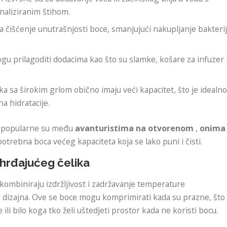
naliziranim štihom.
va čišćenje unutrašnjosti boce, smanjujući nakupljanje bakteri
gu prilagoditi dodacima kao što su slamke, košare za infuzer i
ka sa širokim grlom obično imaju veći kapacitet, što je idealn
a hidratacije.
m popularne su među
avanturistima na otvorenom
,
onima
potrebna boca većeg kapaciteta koja se lako puni i čisti.
hrđajućeg čelika
kombiniraju izdržljivost i zadržavanje temperature
g dizajna. Ove se boce mogu komprimirati kada su prazne, što
ili bilo koga tko želi uštedjeti prostor kada ne koristi bocu.