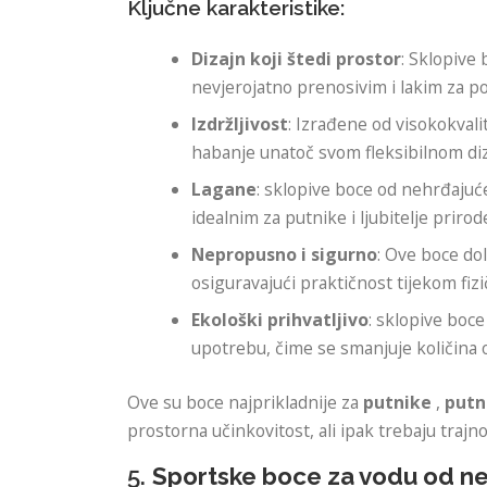
Ključne karakteristike:
Dizajn koji štedi prostor
: Sklopive 
nevjerojatno prenosivim i lakim za 
Izdržljivost
: Izrađene od visokokval
habanje unatoč svom fleksibilnom diz
Lagane
: sklopive boce od nehrđajućeg
idealnim za putnike i ljubitelje prirod
Nepropusno i sigurno
: Ove boce do
osiguravajući praktičnost tijekom fizič
Ekološki prihvatljivo
: sklopive boc
upotrebu, čime se smanjuje količina 
Ove su boce najprikladnije za
putnike
,
putn
prostorna učinkovitost, ali ipak trebaju trajn
5.
Sportske boce za vodu od ne