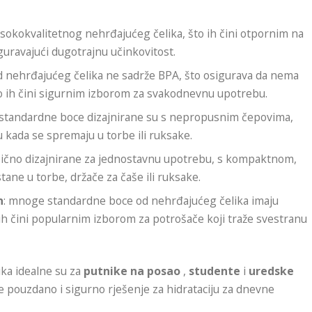
isokokvalitetnog nehrđajućeg čelika, što ih čini otpornim na
iguravajući dugotrajnu učinkovitost.
d nehrđajućeg čelika ne sadrže BPA, što osigurava da nema
što ih čini sigurnim izborom za svakodnevnu upotrebu.
standardne boce dizajnirane su s nepropusnim čepovima,
u kada se spremaju u torbe ili ruksake.
bično dizajnirane za jednostavnu upotrebu, s kompaktnom,
ane u torbe, držače za čaše ili ruksake.
n
: mnoge standardne boce od nehrđajućeg čelika imaju
o ih čini popularnim izborom za potrošače koji traže svestranu
ka idealne su za
putnike na posao
,
studente
i
uredske
le pouzdano i sigurno rješenje za hidrataciju za dnevne