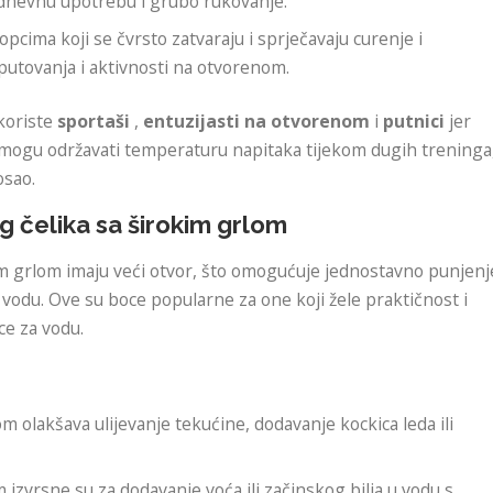
odnevnu upotrebu i grubo rukovanje.
opcima koji se čvrsto zatvaraju i sprječavaju curenje i
 putovanja i aktivnosti na otvorenom.
koriste
sportaši
,
entuzijasti na otvorenom
i
putnici
jer
ja mogu održavati temperaturu napitaka tijekom dugih treninga
osao.
 čelika sa širokim grlom
m grlom imaju veći otvor, što omogućuje jednostavno punjenj
u vodu. Ove su boce popularne za one koji žele praktičnost i
ce za vodu.
om olakšava ulijevanje tekućine, dodavanje kockica leda ili
m izvrsne su za dodavanje voća ili začinskog bilja u vodu s