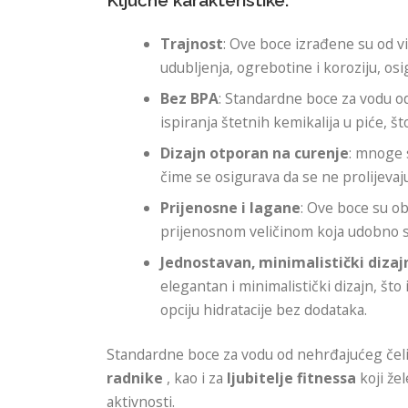
Ključne karakteristike:
Trajnost
: Ove boce izrađene su od v
udubljenja, ogrebotine i koroziju, os
Bez BPA
: Standardne boce za vodu o
ispiranja štetnih kemikalija u piće, 
Dizajn otporan na curenje
: mnoge 
čime se osigurava da se ne prolijevaj
Prijenosne i lagane
: Ove boce su o
prijenosnom veličinom koja udobno st
Jednostavan, minimalistički dizaj
elegantan i minimalistički dizajn, št
opciju hidratacije bez dodataka.
Standardne boce za vodu od nehrđajućeg čeli
radnike
, kao i za
ljubitelje fitnessa
koji že
aktivnosti.