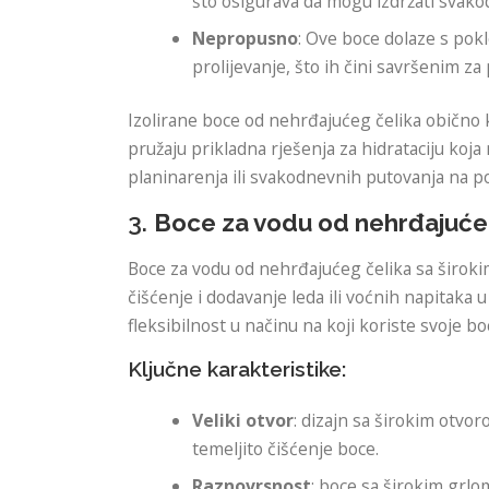
što osigurava da mogu izdržati svak
Nepropusno
: Ove boce dolaze s pokl
prolijevanje, što ih čini savršenim za
Izolirane boce od nehrđajućeg čelika obično 
pružaju prikladna rješenja za hidrataciju ko
planinarenja ili svakodnevnih putovanja na p
3.
Boce za vodu od nehrđajućeg
Boce za vodu od nehrđajućeg čelika sa široki
čišćenje i dodavanje leda ili voćnih napitaka 
fleksibilnost u načinu na koji koriste svoje bo
Ključne karakteristike:
Veliki otvor
: dizajn sa širokim otvor
temeljito čišćenje boce.
Raznovrsnost
: boce sa širokim grlo