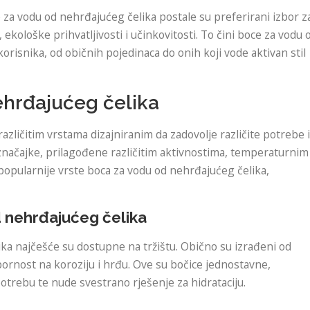
e za vodu od nehrđajućeg čelika postale su preferirani izbor z
 ekološke prihvatljivosti i učinkovitosti. To čini boce za vodu 
orisnika, od običnih pojedinaca do onih koji vode aktivan stil
ehrđajućeg čelika
azličitim vrstama dizajniranim da zadovolje različite potrebe i
 značajke, prilagođene različitim aktivnostima, temperaturnim
ajpopularnije vrste boca za vodu od nehrđajućeg čelika,
 nehrđajućeg čelika
a najčešće su dostupne na tržištu. Obično su izrađeni od
pornost na koroziju i hrđu. Ove su bočice jednostavne,
otrebu te nude svestrano rješenje za hidrataciju.