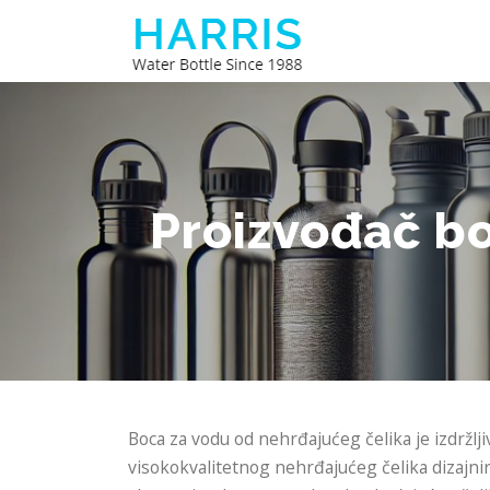
Preskoči
na
sadržaj
Proizvođač bo
Boca za vodu od nehrđajućeg čelika je izdržl
visokokvalitetnog nehrđajućeg čelika dizajnira