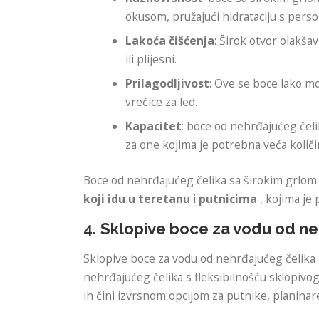
okusom, pružajući hidrataciju s perso
Lakoća čišćenja
: Širok otvor olakša
ili plijesni.
Prilagodljivost
: Ove se boce lako mo
vrećice za led.
Kapacitet
: boce od nehrđajućeg čeli
za one kojima je potrebna veća količin
Boce od nehrđajućeg čelika sa širokim grlo
koji idu u teretanu
i
putnicima
, kojima je 
4.
Sklopive boce za vodu od ne
Sklopive boce za vodu od nehrđajućeg čelika 
nehrđajućeg čelika s fleksibilnošću sklopivo
ih čini izvrsnom opcijom za putnike, planinare 