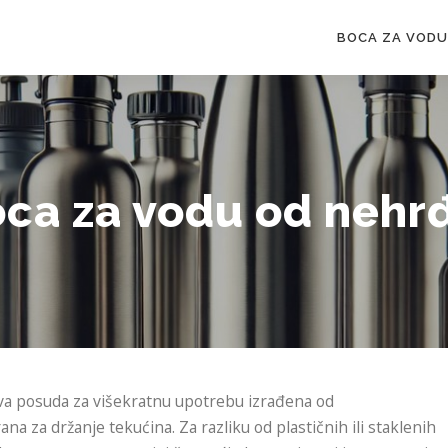
BOCA ZA VODU
ca za vodu od nehr
jiva posuda za višekratnu upotrebu izrađena od
na za držanje tekućina. Za razliku od plastičnih ili staklenih