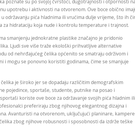
ka poznate su po svojoj čvrstoći, dugotrajnosti i otpornosti n
evnu upotrebu i aktivnosti na otvorenom. Ove boce obično imaj
u održavanju pića hladnima ili vrućima dulje vrijeme, što ih či
 za hidrataciju koja nude i kontrolu temperature i trajnost.
ema smanjenju jednokratne plastike značajno je pridonio
a. Ljudi sve više traže ekološki prihvatljive alternative
odu od nehrđajućeg čelika općenito se smatraju održivom i
ni i mogu se ponovno koristiti godinama, čime se smanjuje
 čelika je široko jer se dopadaju različitim demografskim
ne pojedince, sportaše, studente, putnike na posao i
 sportaši koriste ove boce za održavanje svojih pića hladnim ili
rofesionalci preferiraju zbog njihovog elegantnog dizajna i
na. Avanturisti na otvorenom, uključujući planinare, kampere 
čelika zbog njihove robusnosti i sposobnosti da izdrže teške