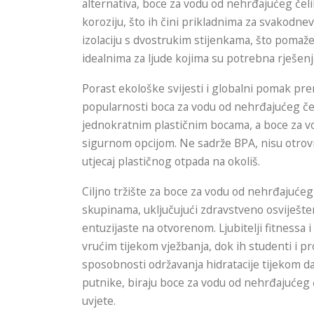
alternativa, boce za vodu od nehrđajućeg čeli
koroziju, što ih čini prikladnima za svakodn
izolaciju s dvostrukim stijenkama, što pomaže 
idealnima za ljude kojima su potrebna rješenja
Porast ekološke svijesti i globalni pomak pr
popularnosti boca za vodu od nehrđajućeg čelik
jednokratnim plastičnim bocama, a boce za v
sigurnom opcijom. Ne sadrže BPA, nisu otrov
utjecaj plastičnog otpada na okoliš.
Ciljno tržište za boce za vodu od nehrđajućeg
skupinama, uključujući zdravstveno osviješte
entuzijaste na otvorenom. Ljubitelji fitnessa i
vrućim tijekom vježbanja, dok ih studenti i p
sposobnosti održavanja hidratacije tijekom da
putnike, biraju boce za vodu od nehrđajućeg 
uvjete.