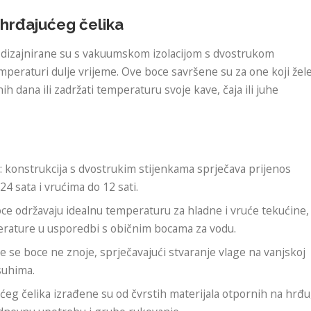
ehrđajućeg čelika
a dizajnirane su s vakuumskom izolacijom s dvostrukom
emperaturi dulje vrijeme. Ove boce savršene su za one koji žel
ih dana ili zadržati temperaturu svoje kave, čaja ili juhe
a
: konstrukcija s dvostrukim stijenkama sprječava prijenos
24 sata i vrućima do 12 sati.
boce održavaju idealnu temperaturu za hladne i vruće tekućine,
rature u usporedbi s običnim bocama za vodu.
ove se boce ne znoje, sprječavajući stvaranje vlage na vanjskoj
 suhima.
ućeg čelika izrađene su od čvrstih materijala otpornih na hrđu