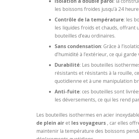
Isolation à double paroi
: la constr
les boissons froides jusqu’à 24 heure
Contrôle de la température
: les 
les liquides froids et chauds, offra
bouteilles d’eau ordinaires.
Sans condensation
: Grâce à l’isola
d’humidité à l’extérieur, ce qui garde
Durabilité
: Les bouteilles isotherme
résistants et résistants à la rouille, 
quotidienne et à une manipulation br
Anti-fuite
: ces bouteilles sont livr
les déversements, ce qui les rend parf
Les bouteilles isothermes en acier inoxydab
de plein air
et
les voyageurs
, car elles of
maintenir la température des boissons penda