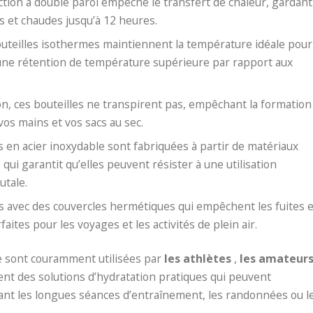
uction à double paroi empêche le transfert de chaleur, gardant
s et chaudes jusqu’à 12 heures.
bouteilles isothermes maintiennent la température idéale pour
nt une rétention de température supérieure par rapport aux
tion, ces bouteilles ne transpirent pas, empêchant la formation
 vos mains et vos sacs au sec.
s en acier inoxydable sont fabriquées à partir de matériaux
ce qui garantit qu’elles peuvent résister à une utilisation
utale.
ées avec des couvercles hermétiques qui empêchent les fuites 
aites pour les voyages et les activités de plein air.
le sont couramment utilisées par
les athlètes
,
les amateur
frent des solutions d’hydratation pratiques qui peuvent
nt les longues séances d’entraînement, les randonnées ou l