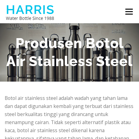
Lompat
Menu
ke
konten
BOTOL AIR HARRIS
TENTANG KAMI
Produsen Botol
Air Stainless Steel
HUBUNGI KAMI
Botol air stainless steel adalah wadah yang tahan lama
dan dapat digunakan kembali yang terbuat dari stainless
steel berkualitas tinggi yang dirancang untuk
menampung cairan. Tidak seperti alternatif plastik atau
kaca, botol air stainless steel dikenal karena
kekuatannya, sifatnya yang tahan lama, dan ketahanan