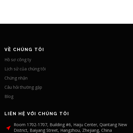
VỀ CHÚNG TÔI
Hồ sơ công ty
Lịch sử của chúng tôi
Chứng nhận
Câu hỏi thường gặp
Blog
LIÊN HỆ VỚI CHÚNG TÔI
Room 1702-1707, Building #6, Haiju Center, Qiantang New
District, Baiyang Street, Hangzhou, Zhejiang, China