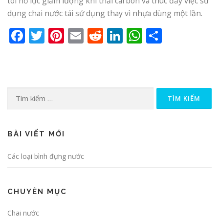
tôi nỗ lực giảm lượng khí thải carbon và thúc đẩy việc sử
dụng chai nước tái sử dụng thay vì nhựa dùng một lần.
Facebook
Twitter
Pinterest
Email
Reddit
LinkedIn
WhatsApp
Share
Tìm
kiếm
cho:
BÀI VIẾT MỚI
Các loại bình đựng nước
CHUYÊN MỤC
Chai nước