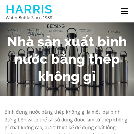
Skip
Menu
to
content
BÌNH NƯỚC HARRIS
GIỚI THIỆU VỀ CHÚNG TÔI
Nhà sản xuất bình
nước bằng thép
LIÊN HỆ VỚI CHÚNG TÔI
không gỉ
Bình đựng nước bằng thép không gỉ là một loại bình
đựng bền và có thể tái sử dụng được làm từ thép không
gỉ chất lượng cao, được thiết kế để đựng chất lỏng.