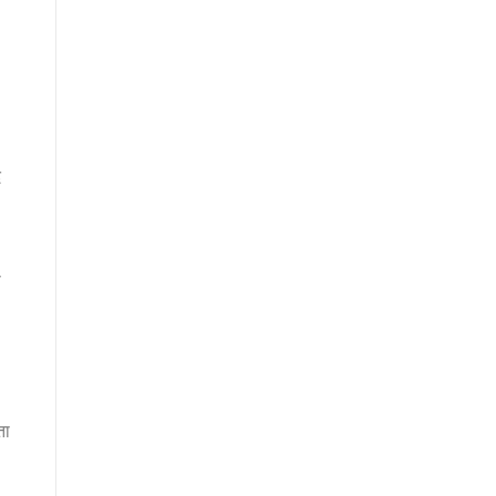
।
द
ा
ता