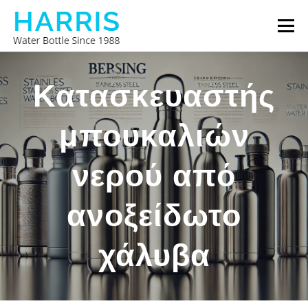
Προχωρήστε
Μενο
στο
περιεχόμενο
ΜΠΟΥΚΆΛΙ ΝΕΡΟΎ HARRIS
ΣΧΕΤΙΚΆ ΜΕ ΕΜΆΣ
Κατασκευαστής
μπουκαλιών
ΕΠΙΚΟΙΝΩΝΉΣΤΕ ΜΑΖΊ ΜΑΣ
νερού από
ανοξείδωτο
χάλυβα