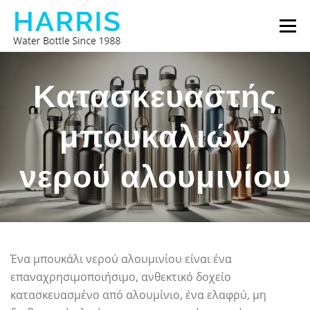
Προχωρήστε
Μενο
στο
περιεχόμενο
ΜΠΟΥΚΆΛΙ ΝΕΡΟΎ HARRIS
ΣΧΕΤΙΚΆ ΜΕ ΕΜΆΣ
Κατασκευαστής
μπουκαλιών
ΕΠΙΚΟΙΝΩΝΉΣΤΕ ΜΑΖΊ ΜΑΣ
νερού αλουμινίου
Ένα μπουκάλι νερού αλουμινίου είναι ένα
επαναχρησιμοποιήσιμο, ανθεκτικό δοχείο
κατασκευασμένο από αλουμίνιο, ένα ελαφρύ, μη