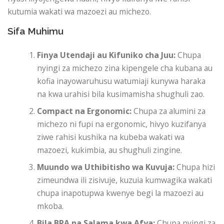
kutumia wakati wa mazoezi au michezo.
Sifa Muhimu
Finya Utendaji au Kifuniko cha Juu:
Chupa
nyingi za michezo zina kipengele cha kubana au
kofia inayowaruhusu watumiaji kunywa haraka
na kwa urahisi bila kusimamisha shughuli zao.
Compact na Ergonomic:
Chupa za alumini za
michezo ni fupi na ergonomic, hivyo kuzifanya
ziwe rahisi kushika na kubeba wakati wa
mazoezi, kukimbia, au shughuli zingine.
Muundo wa Uthibitisho wa Kuvuja:
Chupa hizi
zimeundwa ili zisivuje, kuzuia kumwagika wakati
chupa inapotupwa kwenye begi la mazoezi au
mkoba.
Bila BPA na Salama kwa Afya:
Chupa nyingi za