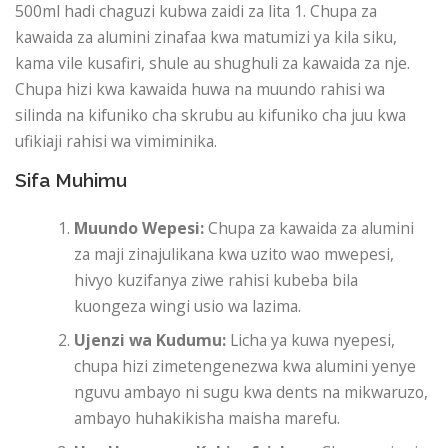
500ml hadi chaguzi kubwa zaidi za lita 1. Chupa za
kawaida za alumini zinafaa kwa matumizi ya kila siku,
kama vile kusafiri, shule au shughuli za kawaida za nje.
Chupa hizi kwa kawaida huwa na muundo rahisi wa
silinda na kifuniko cha skrubu au kifuniko cha juu kwa
ufikiaji rahisi wa vimiminika.
Sifa Muhimu
Muundo Wepesi:
Chupa za kawaida za alumini
za maji zinajulikana kwa uzito wao mwepesi,
hivyo kuzifanya ziwe rahisi kubeba bila
kuongeza wingi usio wa lazima.
Ujenzi wa Kudumu:
Licha ya kuwa nyepesi,
chupa hizi zimetengenezwa kwa alumini yenye
nguvu ambayo ni sugu kwa dents na mikwaruzo,
ambayo huhakikisha maisha marefu.