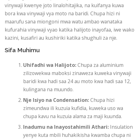
vinywaji kwenye joto linalohitajika, na kuifanya kuwa
bora kwa vinywaji vya moto na baridi. Chupa hizi ni
maarufu sana miongoni mwa watu ambao wanataka
kufurahia vinywaji vyao katika halijoto inayofaa, iwe wako
kazini, kusafiri au kushiriki katika shughuli za nje.
Sifa Muhimu
Uhifadhi wa Halijoto:
Chupa za aluminium
zilizowekwa maboksi zinaweza kuweka vinywaji
baridi kwa hadi saa 24 au moto kwa hadi saa 12,
kulingana na muundo.
Nje Isiyo na Condensation:
Chupa hizi
zimeundwa ili kuzuia kufidia, kuweka uso wa
chupa kavu na kuzuia alama za maji kuunda.
Inadumu na Inayostahimili Athari:
Insulation
yenye kuta mbili huhakikisha kwamba chupa ni