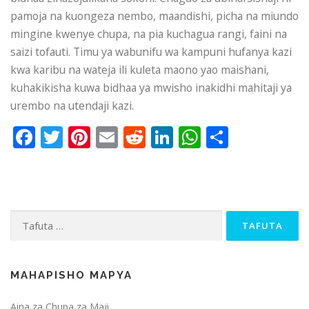
pamoja na kuongeza nembo, maandishi, picha na miundo
mingine kwenye chupa, na pia kuchagua rangi, faini na
saizi tofauti. Timu ya wabunifu wa kampuni hufanya kazi
kwa karibu na wateja ili kuleta maono yao maishani,
kuhakikisha kuwa bidhaa ya mwisho inakidhi mahitaji ya
urembo na utendaji kazi.
Facebook
Twitter
Pinterest
Email
Reddit
LinkedIn
WhatsApp
Share
Tafuta
kwa:
MAHAPISHO MAPYA
Aina za Chupa za Maji