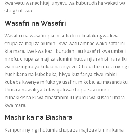
kwa watu wanaohitaji unyevu wa kuburudisha wakati wa
shughuli zao.
Wasafiri na Wasafiri
Wasafiri na wasafiri pia ni soko kuu linalolengwa kwa
chupa za maji za alumini. Kwa watu ambao wako safarini
kila mara, iwe kwa kazi, burudani, au kusafiri kwa umbali
mrefu, chupa za maji za alumini hutoa njia rahisi na rafiki
wa mazingira ya kukaa na unyevu. Chupa hizi mara nyingi
hushikana na kubebeka, hivyo kuzifanya ziwe rahisi
kubeba kwenye mifuko ya usafiri, mikoba, au masanduku.
Uimara na asili ya kutovuja kwa chupa za alumini
huhakikisha kuwa zinastahimili ugumu wa kusafiri mara
kwa mara.
Mashirika na Biashara
Kampuni nyingi hutumia chupa za maji za alumini kama