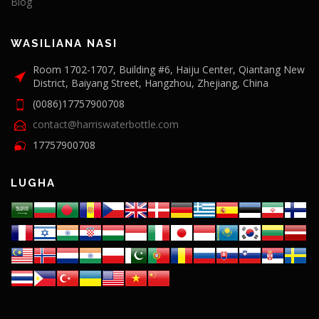
Blog
WASILIANA NASI
Room 1702-1707, Building #6, Haiju Center, Qiantang New
District, Baiyang Street, Hangzhou, Zhejiang, China
(0086)17757900708
contact@harriswaterbottle.com
17757900708
LUGHA