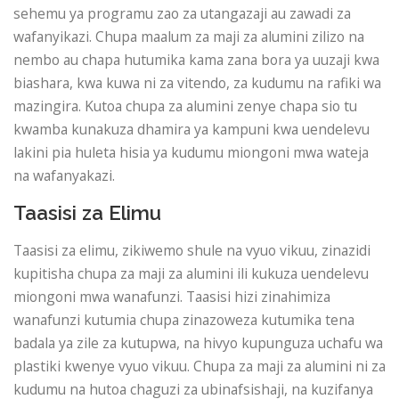
sehemu ya programu zao za utangazaji au zawadi za
wafanyikazi. Chupa maalum za maji za alumini zilizo na
nembo au chapa hutumika kama zana bora ya uuzaji kwa
biashara, kwa kuwa ni za vitendo, za kudumu na rafiki wa
mazingira. Kutoa chupa za alumini zenye chapa sio tu
kwamba kunakuza dhamira ya kampuni kwa uendelevu
lakini pia huleta hisia ya kudumu miongoni mwa wateja
na wafanyakazi.
Taasisi za Elimu
Taasisi za elimu, zikiwemo shule na vyuo vikuu, zinazidi
kupitisha chupa za maji za alumini ili kukuza uendelevu
miongoni mwa wanafunzi. Taasisi hizi zinahimiza
wanafunzi kutumia chupa zinazoweza kutumika tena
badala ya zile za kutupwa, na hivyo kupunguza uchafu wa
plastiki kwenye vyuo vikuu. Chupa za maji za alumini ni za
kudumu na hutoa chaguzi za ubinafsishaji, na kuzifanya