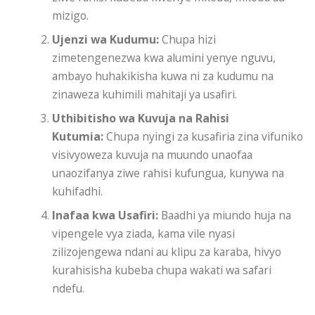
mizigo.
Ujenzi wa Kudumu:
Chupa hizi
zimetengenezwa kwa alumini yenye nguvu,
ambayo huhakikisha kuwa ni za kudumu na
zinaweza kuhimili mahitaji ya usafiri.
Uthibitisho wa Kuvuja na Rahisi
Kutumia:
Chupa nyingi za kusafiria zina vifuniko
visivyoweza kuvuja na muundo unaofaa
unaozifanya ziwe rahisi kufungua, kunywa na
kuhifadhi.
Inafaa kwa Usafiri:
Baadhi ya miundo huja na
vipengele vya ziada, kama vile nyasi
zilizojengewa ndani au klipu za karaba, hivyo
kurahisisha kubeba chupa wakati wa safari
ndefu.