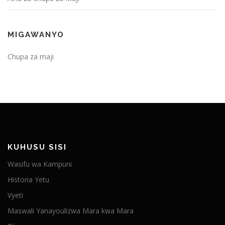
MIGAWANYO
Chupa za maji
KUHUSU SISI
Wasifu wa Kampuni
Historia Yetu
Vyeti
Maswali Yanayoulizwa Mara kwa Mara