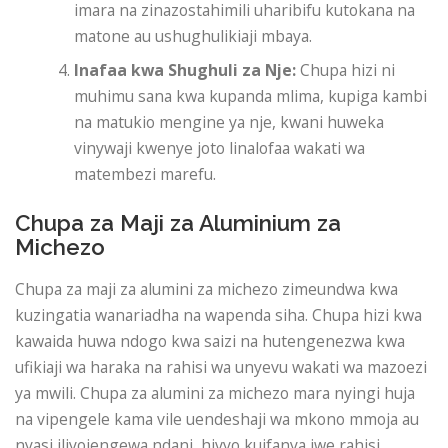
imara na zinazostahimili uharibifu kutokana na
matone au ushughulikiaji mbaya.
Inafaa kwa Shughuli za Nje:
Chupa hizi ni
muhimu sana kwa kupanda mlima, kupiga kambi
na matukio mengine ya nje, kwani huweka
vinywaji kwenye joto linalofaa wakati wa
matembezi marefu.
Chupa za Maji za Aluminium za
Michezo
Chupa za maji za alumini za michezo zimeundwa kwa
kuzingatia wanariadha na wapenda siha. Chupa hizi kwa
kawaida huwa ndogo kwa saizi na hutengenezwa kwa
ufikiaji wa haraka na rahisi wa unyevu wakati wa mazoezi
ya mwili. Chupa za alumini za michezo mara nyingi huja
na vipengele kama vile uendeshaji wa mkono mmoja au
nyasi iliyojengewa ndani, hivyo kuifanya iwe rahisi