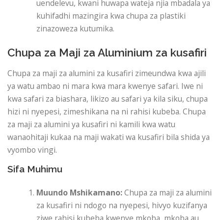
uendelevu, kwani huwapa wateja njia mbadala ya
kuhifadhi mazingira kwa chupa za plastiki
zinazoweza kutumika.
Chupa za Maji za Aluminium za kusafiri
Chupa za maji za alumini za kusafiri zimeundwa kwa ajili
ya watu ambao ni mara kwa mara kwenye safari. Iwe ni
kwa safari za biashara, likizo au safari ya kila siku, chupa
hizi ni nyepesi, zimeshikana na ni rahisi kubeba. Chupa
za maji za alumini ya kusafiri ni kamili kwa watu
wanaohitaji kukaa na maji wakati wa kusafiri bila shida ya
vyombo vingi.
Sifa Muhimu
Muundo Mshikamano:
Chupa za maji za alumini
za kusafiri ni ndogo na nyepesi, hivyo kuzifanya
ziwe rahisi kubeba kwenye mkoba, mkoba au