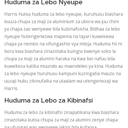
Huduma za Lebo Nyeupe
Harris hutoa huduma za lebo nyeupe, kuruhusu biashara
kuuza chupa za maji za aluminium za ubora wa juu chini
ya chapa zao wenyewe bila kubinafsisha. Bidhaa za lebo
nyeupe hutengenezwa mapema na tayari kuwekewa
chapa ya nembo na vifungashio vya mteja. Huduma hii ni
bora kwa biashara zinazotaka kuingia kwenye soko la
chupa za maji za alumini haraka na kwa bei nafuu bila
kuwekeza katika muundo au maendeleo ya kina. Huduma
za lebo nyeupe huruhusu kampuni kuzingatia mauzo na
uuzaji huku zikinufaika na utaalam wa utengenezaji wa
Harris.
Huduma za Lebo za Kibinafsi
Huduma za lebo za kibinafsi zinapatikana kwa biashara
zinazotaka kutoa chupa za maji za alumini zenye chapa
na ufungaji wao wenyewe lakini bila kufanya