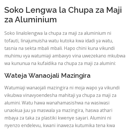
Soko Lengwa la Chupa za Maji
za Aluminium
Soko linalolengwa la chupa za maji za aluminium ni
tofauti, linajumuisha watu kutoka kwa idadi ya watu,
tasnia na sekta mbali mbali. Hapo chini kuna vikundi
muhimu vya watumiaji ambavyo vina uwezekano mkubwa
wa kununua na kufaidika na chupa za maji za alumini:
Wateja Wanaojali Mazingira
Watumiaji wanaojali mazingira ni moja wapo ya vikundi
vikubwa vinavyoendesha mahitaji ya chupa za maji za
alumini. Watu hawa wanahamasishwa na wasiwasi
unaokua juu ya maswala ya mazingira, haswa athari
mbaya za taka za plastiki kwenye sayari. Alumini ni
nyenzo endelevu, kwani inaweza kutumika tena kwa