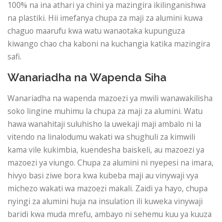
100% na ina athari ya chini ya mazingira ikilinganishwa
na plastiki. Hii imefanya chupa za maji za alumini kuwa
chaguo maarufu kwa watu wanaotaka kupunguza
kiwango chao cha kaboni na kuchangia katika mazingira
safi.
Wanariadha na Wapenda Siha
Wanariadha na wapenda mazoezi ya mwili wanawakilisha
soko lingine muhimu la chupa za maji za alumini. Watu
hawa wanahitaji suluhisho la uwekaji maji ambalo ni la
vitendo na linalodumu wakati wa shughuli za kimwili
kama vile kukimbia, kuendesha baiskeli, au mazoezi ya
mazoezi ya viungo. Chupa za alumini ni nyepesi na imara,
hivyo basi ziwe bora kwa kubeba maji au vinywaji vya
michezo wakati wa mazoezi makali. Zaidi ya hayo, chupa
nyingi za alumini huja na insulation ili kuweka vinywaji
baridi kwa muda mrefu, ambayo ni sehemu kuu ya kuuza