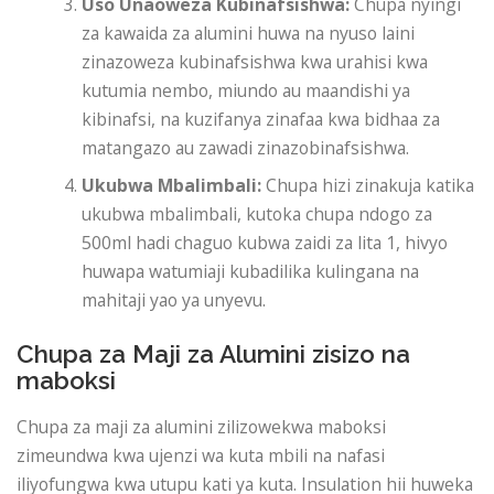
Uso Unaoweza Kubinafsishwa:
Chupa nyingi
za kawaida za alumini huwa na nyuso laini
zinazoweza kubinafsishwa kwa urahisi kwa
kutumia nembo, miundo au maandishi ya
kibinafsi, na kuzifanya zinafaa kwa bidhaa za
matangazo au zawadi zinazobinafsishwa.
Ukubwa Mbalimbali:
Chupa hizi zinakuja katika
ukubwa mbalimbali, kutoka chupa ndogo za
500ml hadi chaguo kubwa zaidi za lita 1, hivyo
huwapa watumiaji kubadilika kulingana na
mahitaji yao ya unyevu.
Chupa za Maji za Alumini zisizo na
maboksi
Chupa za maji za alumini zilizowekwa maboksi
zimeundwa kwa ujenzi wa kuta mbili na nafasi
iliyofungwa kwa utupu kati ya kuta. Insulation hii huweka