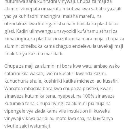
hutumiwa sana kuhifadhi vinywaji. Chupa za maji za
alumini zimepata umaarufu mkubwa kwa sababu ya asili
yao ya kuhifadhi mazingira, maisha marefu, na
utendakazi kwa kulinganisha na mbadala za plastiki au
glasi. Kadiri ulimwengu unavyozidi kufahamu athari za
kimazingira za plastiki zinazotumika mara moja, chupa za
alumini zimeibuka kama chaguo endelevu la uwekaji maji
linalofanya kazi na maridadi.
Chupa za maji za alumini ni bora kwa watu ambao wako
safarini kila wakati, iwe ni kusafiri kwenda kazini,
kuhudhuria shule, kushiriki katika michezo, au kusafiri.
Wanatoa mbadala bora kwa chupa za plastiki, kwani
zinaweza kutumika tena, nyepesi, na 100% zinaweza
kutumika tena. Chupa nyingi za alumini pia huja na
vipengele vya ziada kama vile insulation ili kuweka
vinywaji vikiwa baridi au moto kwa saa, na kuvifanya
vivutie zaidi watumiaji.