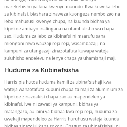
marekebisho ya kina kwenye muundo. Kwa kuweka lebo
za kibinafsi, biashara zinaweza kuongeza nembo zao na
lebo mahususi kwenye chupa, na kuunda bidhaa ya
kipekee ambayo inalingana na utambulisho wa chapa
zao. Huduma za lebo za kibinafsi ni maarufu sana
miongoni mwa wauzaji reja reja, wasambazaji, na
kampuni za utangazaji zinazotafuta kuwapa wateja
suluhisho endelevu na lenye chapa ya uhamishaji maji.
Huduma za Kubinafsisha
Harris pia hutoa huduma kamili za ubinafsishaji kwa
wateja wanaotafuta kubuni chupa za maji za aluminium za
kipekee zinazoakisi chapa zao au mapendeleo ya
kibinafsi. Iwe ni zawadi ya kampuni, bidhaa ya
matangazo, au laini ya bidhaa kwa reja reja, huduma za
uwekaji mapendeleo za Harris huruhusu wateja kuunda
bidhaa zinazojulikana sokoni. Chaguo za ubinafsishaji ni