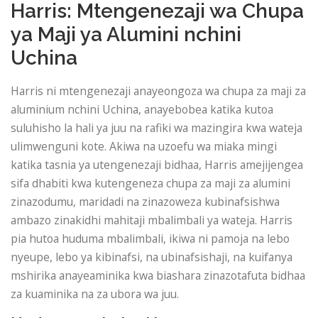
Harris: Mtengenezaji wa Chupa
ya Maji ya Alumini nchini
Uchina
Harris ni mtengenezaji anayeongoza wa chupa za maji za
aluminium nchini Uchina, anayebobea katika kutoa
suluhisho la hali ya juu na rafiki wa mazingira kwa wateja
ulimwenguni kote. Akiwa na uzoefu wa miaka mingi
katika tasnia ya utengenezaji bidhaa, Harris amejijengea
sifa dhabiti kwa kutengeneza chupa za maji za alumini
zinazodumu, maridadi na zinazoweza kubinafsishwa
ambazo zinakidhi mahitaji mbalimbali ya wateja. Harris
pia hutoa huduma mbalimbali, ikiwa ni pamoja na lebo
nyeupe, lebo ya kibinafsi, na ubinafsishaji, na kuifanya
mshirika anayeaminika kwa biashara zinazotafuta bidhaa
za kuaminika na za ubora wa juu.