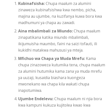
Kubinafsisha:
Chupa maalum za alumini
zinaweza kubinafsishwa kwa nembo, picha,
majina au ujumbe, na kuzifanya kuwa bora kwa
madhumuni ya chapa au zawadi.
Aina mbalimbali za Miundo:
Chupa maalum
zinapatikana katika miundo mbalimbali,
ikijumuisha maumbo, faini na saizi tofauti, ili
kukidhi matakwa mahususi ya mteja.
Mfichuo wa Chapa ya Muda Mrefu:
Kama
chupa zinazoweza kutumika tena, chupa maalum
za alumini hutumika kama zana ya muda mrefu
ya uuzaji, kusaidia biashara kuongeza
mwonekano wa chapa kila wakati chupa
inapotumiwa.
Ujumbe Endelevu:
Chupa maalum ni njia bora
kwa kampuni kukuza kujitolea kwao kwa