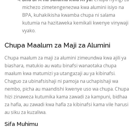
michezo zimetengenezwa kwa alumini isiyo na
BPA, kuhakikisha kwamba chupa ni salama
kutumia na hazitaweka kemikali kwenye vinywaji
vyako.
Chupa Maalum za Maji za Alumini
Chupa maalum za maji za alumini zimeundwa kwa ajili ya
biashara, matukio au watu binafsi wanaotaka chupa
maalum kwa matumizi ya utangazaji au ya kibinafsi.
Chaguo za ubinafsishaji ni pamoja na uchapishaji wa
nembo, picha au maandishi kwenye uso wa chupa. Chupa
hizi zinaweza kutumika kama zawadi za kampuni, bidhaa
za hafla, au zawadi kwa hafla za kibinafsi kama vile harusi
au siku za kuzaliwa.
Sifa Muhimu