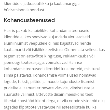
klientidele jätkusuutlikku ja kaubamärgiga
hüdratsioonilahendust.
Kohandusteenused
Harris pakub ka täielikke kohandamisteenuseid
klientidele, kes soovivad kujundada ainulaadseid
alumiiniumist veepudeleid, mis kajastavad nende
kaubamärki või isiklikke eelistusi. Olenemata sellest, kas
tegemist on ettevõtte kingituse, reklaamkauba või
jaemüügi tootesarjaga, võimaldavad Harrise
kohandamisteenused klientidel luua tooteid, mis turul
silma paistavad. Kohandamise võimalused hõlmavad
logode, teksti, piltide ja muude kujunduste lisamist
pudelitele, samuti erinevate värvide, viimistluste ja
suuruste valimist. Ettevõtte disainimeeskond teeb
tihedat koostööd klientidega, et viia nende visioonid ellu,
tagades lõpptoote vastavuse nii esteetilistele kui ka