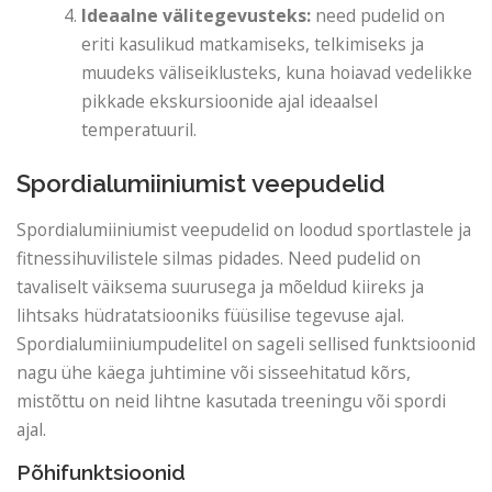
Ideaalne välitegevusteks:
need pudelid on
eriti kasulikud matkamiseks, telkimiseks ja
muudeks väliseiklusteks, kuna hoiavad vedelikke
pikkade ekskursioonide ajal ideaalsel
temperatuuril.
Spordialumiiniumist veepudelid
Spordialumiiniumist veepudelid on loodud sportlastele ja
fitnessihuvilistele silmas pidades. Need pudelid on
tavaliselt väiksema suurusega ja mõeldud kiireks ja
lihtsaks hüdratatsiooniks füüsilise tegevuse ajal.
Spordialumiiniumpudelitel on sageli sellised funktsioonid
nagu ühe käega juhtimine või sisseehitatud kõrs,
mistõttu on neid lihtne kasutada treeningu või spordi
ajal.
Põhifunktsioonid