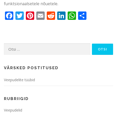
funktsionaalsetele nõuetele.
Facebook
Twitter
Pinterest
Email
Reddit
LinkedIn
WhatsApp
Share
Otsi:
VÄRSKED POSTITUSED
Veepudelite tüübid
RUBRIIGID
Veepudelid