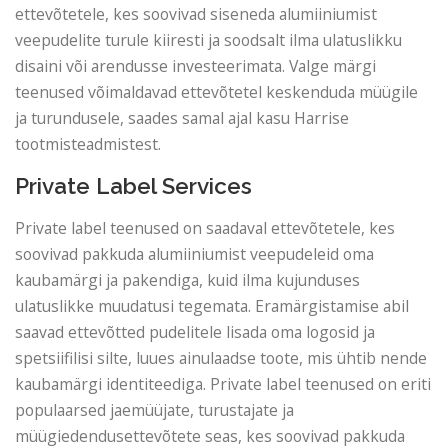
ettevõtetele, kes soovivad siseneda alumiiniumist
veepudelite turule kiiresti ja soodsalt ilma ulatuslikku
disaini või arendusse investeerimata. Valge märgi
teenused võimaldavad ettevõtetel keskenduda müügile
ja turundusele, saades samal ajal kasu Harrise
tootmisteadmistest.
Private Label Services
Private label teenused on saadaval ettevõtetele, kes
soovivad pakkuda alumiiniumist veepudeleid oma
kaubamärgi ja pakendiga, kuid ilma kujunduses
ulatuslikke muudatusi tegemata. Eramärgistamise abil
saavad ettevõtted pudelitele lisada oma logosid ja
spetsiifilisi silte, luues ainulaadse toote, mis ühtib nende
kaubamärgi identiteediga. Private label teenused on eriti
populaarsed jaemüüjate, turustajate ja
müügiedendusettevõtete seas, kes soovivad pakkuda