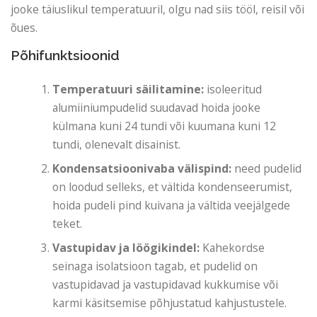
jooke täiuslikul temperatuuril, olgu nad siis tööl, reisil või
õues.
Põhifunktsioonid
Temperatuuri säilitamine:
isoleeritud
alumiiniumpudelid suudavad hoida jooke
külmana kuni 24 tundi või kuumana kuni 12
tundi, olenevalt disainist.
Kondensatsioonivaba välispind:
need pudelid
on loodud selleks, et vältida kondenseerumist,
hoida pudeli pind kuivana ja vältida veejälgede
teket.
Vastupidav ja löögikindel:
Kahekordse
seinaga isolatsioon tagab, et pudelid on
vastupidavad ja vastupidavad kukkumise või
karmi käsitsemise põhjustatud kahjustustele.