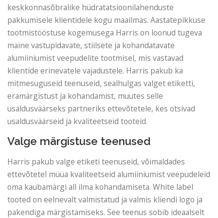
keskkonnasõbralike hüdratatsioonilahenduste
pakkumisele klientidele kogu maailmas. Aastatepikkuse
tootmistööstuse kogemusega Harris on loonud tugeva
maine vastupidavate, stiilsete ja kohandatavate
alumiiniumist veepudelite tootmisel, mis vastavad
klientide erinevatele vajadustele. Harris pakub ka
mitmesuguseid teenuseid, sealhulgas valget etiketti,
eramärgistust ja kohandamist, muutes selle
usaldusväärseks partneriks ettevõtetele, kes otsivad
usaldusväärseid ja kvaliteetseid tooteid.
Valge märgistuse teenused
Harris pakub valge etiketi teenuseid, võimaldades
ettevõtetel müüa kvaliteetseid alumiiniumist veepudeleid
oma kaubamärgi all ilma kohandamiseta. White label
tooted on eelnevalt valmistatud ja valmis kliendi logo ja
pakendiga märgistamiseks. See teenus sobib ideaalselt