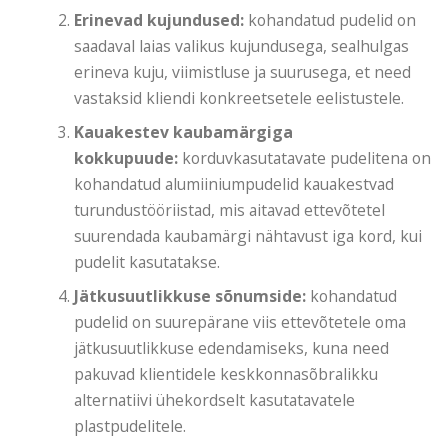
Erinevad kujundused:
kohandatud pudelid on
saadaval laias valikus kujundusega, sealhulgas
erineva kuju, viimistluse ja suurusega, et need
vastaksid kliendi konkreetsetele eelistustele.
Kauakestev kaubamärgiga
kokkupuude:
korduvkasutatavate pudelitena on
kohandatud alumiiniumpudelid kauakestvad
turundustööriistad, mis aitavad ettevõtetel
suurendada kaubamärgi nähtavust iga kord, kui
pudelit kasutatakse.
Jätkusuutlikkuse sõnumside:
kohandatud
pudelid on suurepärane viis ettevõtetele oma
jätkusuutlikkuse edendamiseks, kuna need
pakuvad klientidele keskkonnasõbralikku
alternatiivi ühekordselt kasutatavatele
plastpudelitele.