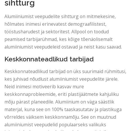
sihtturg
Alumiiniumist veepudelite sihtturg on mitmekesine,
hõlmates inimesi erinevatest demograafilistest,
tööstusharudest ja sektoritest. Allpool on toodud
peamised tarbijarühmad, kes kõige tõenäolisemalt
alumiiniumist veepudeleid ostavad ja neist kasu saavad.
Keskkonnateadlikud tarbijad
Keskkonnateadlikud tarbijad on üks suurimaid rühmitusi,
kes juhivad nõudlust alumiiniumist veepudelite järele.
Neid inimesi motiveerib kasvav mure
keskkonnaprobleemide, eriti plastijäätmete kahjuliku
mõju pärast planeedile. Alumiinium on väga säästlik
materjal, kuna see on 100% taaskasutatav ja plastikuga
võrreldes väiksem keskkonnamõju. See on muutnud
alumiiniumist veepudelid populaarseks valikuks