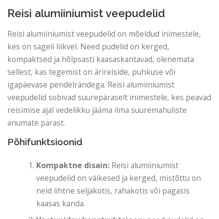
Reisi alumiiniumist veepudelid
Reisi alumiiniumist veepudelid on mõeldud inimestele,
kes on sageli liikvel. Need pudelid on kerged,
kompaktsed ja hõlpsasti kaasaskantavad, olenemata
sellest, kas tegemist on ärireiside, puhkuse või
igapäevase pendelrändega. Reisi alumiiniumist
veepudelid sobivad suurepäraselt inimestele, kes peavad
reisimise ajal vedelikku jääma ilma suuremahuliste
anumate pärast.
Põhifunktsioonid
Kompaktne disain:
Reisi alumiiniumist
veepudelid on väikesed ja kerged, mistõttu on
neid lihtne seljakotis, rahakotis või pagasis
kaasas kanda.