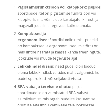
Pigistamisfunktsioon või klappkork:
paljudel
spordipudelitel on pigistamise funktsioon või
klappkork, mis võimaldab kasutajatel kiiresti ja
mugavalt juua ilma tegevust katkestamata.
Kompaktsed ja
ergonoomilised:
Spordialumiiniumist pudelid
on kompaktsed ja ergonoomilised, mistõttu on
neid lihtne haarata ja kaasas kanda treeningute,
jooksude või muude tegevuste ajal.
Lekkekindel disain:
need pudelid on loodud
olema lekkekindlad, vältides mahavalgumist, kui
pudel spordikotti või seljakotti visata.
BPA-vaba ja tervisele ohutu:
paljud
spordipudelid on valmistatud BPA-vabast
alumiiniumist, mis tagab pudelite kasutamise
ohutuse ega imbu kemikaale teie jookidesse.