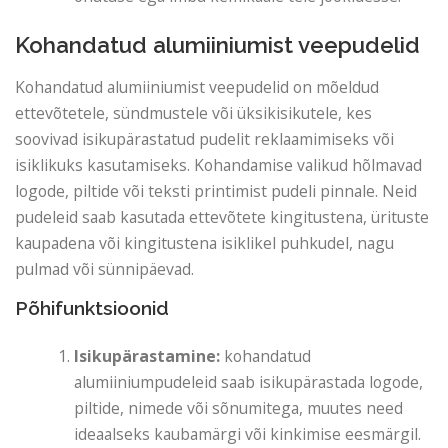
Kohandatud alumiiniumist veepudelid
Kohandatud alumiiniumist veepudelid on mõeldud
ettevõtetele, sündmustele või üksikisikutele, kes
soovivad isikupärastatud pudelit reklaamimiseks või
isiklikuks kasutamiseks. Kohandamise valikud hõlmavad
logode, piltide või teksti printimist pudeli pinnale. Neid
pudeleid saab kasutada ettevõtete kingitustena, ürituste
kaupadena või kingitustena isiklikel puhkudel, nagu
pulmad või sünnipäevad.
Põhifunktsioonid
Isikupärastamine:
kohandatud
alumiiniumpudeleid saab isikupärastada logode,
piltide, nimede või sõnumitega, muutes need
ideaalseks kaubamärgi või kinkimise eesmärgil.