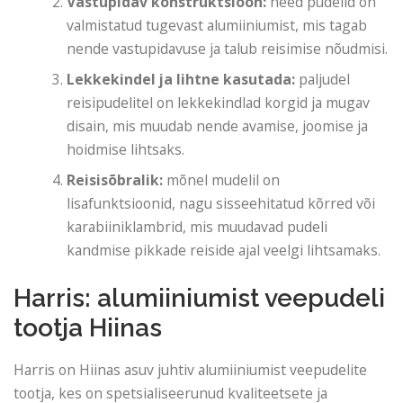
Vastupidav konstruktsioon:
need pudelid on
valmistatud tugevast alumiiniumist, mis tagab
nende vastupidavuse ja talub reisimise nõudmisi.
Lekkekindel ja lihtne kasutada:
paljudel
reisipudelitel on lekkekindlad korgid ja mugav
disain, mis muudab nende avamise, joomise ja
hoidmise lihtsaks.
Reisisõbralik:
mõnel mudelil on
lisafunktsioonid, nagu sisseehitatud kõrred või
karabiiniklambrid, mis muudavad pudeli
kandmise pikkade reiside ajal veelgi lihtsamaks.
Harris: alumiiniumist veepudeli
tootja Hiinas
Harris on Hiinas asuv juhtiv alumiiniumist veepudelite
tootja, kes on spetsialiseerunud kvaliteetsete ja