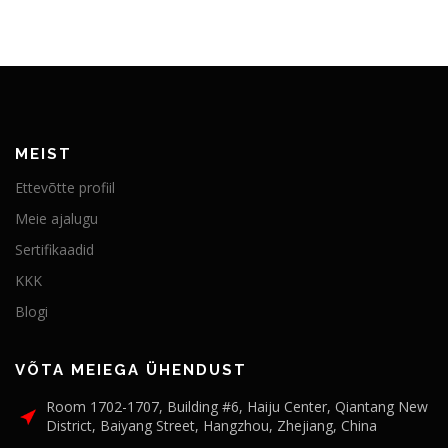
MEIST
Ettevõtte profiil
Meie ajalugu
Sertifikaadid
KKK
Blogi
VÕTA MEIEGA ÜHENDUST
Room 1702-1707, Building #6, Haiju Center, Qiantang New
District, Baiyang Street, Hangzhou, Zhejiang, China