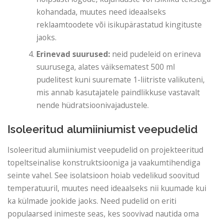
kohandada, muutes need ideaalseks
reklaamtoodete või isikupärastatud kingituste
jaoks.
Erinevad suurused:
neid pudeleid on erineva
suurusega, alates väiksematest 500 ml
pudelitest kuni suuremate 1-liitriste valikuteni,
mis annab kasutajatele paindlikkuse vastavalt
nende hüdratsioonivajadustele.
Isoleeritud alumiiniumist veepudelid
Isoleeritud alumiiniumist veepudelid on projekteeritud
topeltseinalise konstruktsiooniga ja vaakumtihendiga
seinte vahel. See isolatsioon hoiab vedelikud soovitud
temperatuuril, muutes need ideaalseks nii kuumade kui
ka külmade jookide jaoks. Need pudelid on eriti
populaarsed inimeste seas, kes soovivad nautida oma