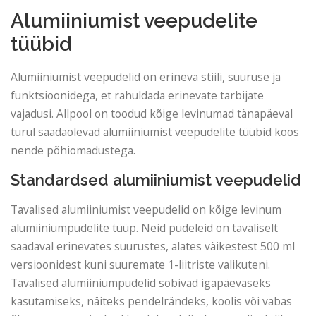
Alumiiniumist veepudelite
tüübid
Alumiiniumist veepudelid on erineva stiili, suuruse ja
funktsioonidega, et rahuldada erinevate tarbijate
vajadusi. Allpool on toodud kõige levinumad tänapäeval
turul saadaolevad alumiiniumist veepudelite tüübid koos
nende põhiomadustega.
Standardsed alumiiniumist veepudelid
Tavalised alumiiniumist veepudelid on kõige levinum
alumiiniumpudelite tüüp. Neid pudeleid on tavaliselt
saadaval erinevates suurustes, alates väikestest 500 ml
versioonidest kuni suuremate 1-liitriste valikuteni.
Tavalised alumiiniumpudelid sobivad igapäevaseks
kasutamiseks, näiteks pendelrändeks, koolis või vabas