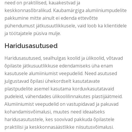
need on praktilised, kauakestvad ja
keskkonnasõbralikud. Kaubamärgiga alumiiniumpudelite
pakkumine mitte ainult ei edenda ettevõtte
pühendumust jätkusuutlikkusele, vaid loob ka klientidele
ja töötajatele püsiva mulje.
Haridusasutused
Haridusasutused, sealhulgas koolid ja ülikoolid, võtavad
õpilaste jätkusuutlikkuse edendamiseks üha enam
kasutusele alumiiniumist veepudelid. Need asutused
julgustavad õpilasi ühekordselt kasutatavate
plastpudelite asemel kasutama korduvkasutatavaid
pudeleid, vähendades ülikoolilinnakutes plastijäätmeid.
Alumiiniumist veepudelid on vastupidavad ja pakuvad
kohandamisvõimalusi, muutes need ideaalseks
haridusasutustele, kes soovivad pakkuda õpilastele
praktilisi ja keskkonnasäästlikke niisutusvõimalusi.