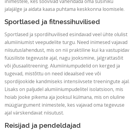
inimestele, kes soovivad vähendada oma süsiniku
jalajälge ja aidata kaasa puhtama keskkonna loomisele.
Sportlased ja fitnessihuvilised
Sportlased ja spordihuvilised esindavad veel ühte olulist
alumiiniumist veepudelite turgu. Need inimesed vajavad
niisutuslahendust, mis on nii praktiline kui ka vastupidav
füüsiliste tegevuste ajal, nagu jooksmine, jalgrattasõit
või jõusaalitreening. Alumiiniumpudelid on kerged ja
tugevad, mistõttu on need ideaalsed vee või
spordijookide kandmiseks intensiivsete treeningute ajal.
Lisaks on paljudel alumiiniumpudelitel isolatsioon, mis
hoiab jooke pikema aja jooksul külmana, mis on oluline
müügiargument inimestele, kes vajavad oma tegevuse
ajal värskendavat niisutust.
Reisijad ja pendeldajad