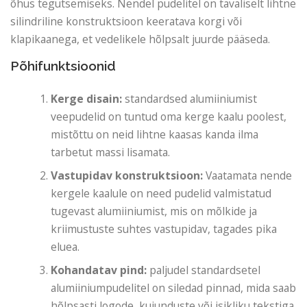
õhus tegutsemiseks. Nendel pudelitel on tavaliselt lihtne
silindriline konstruktsioon keeratava korgi või
klapikaanega, et vedelikele hõlpsalt juurde pääseda.
Põhifunktsioonid
Kerge disain:
standardsed alumiiniumist
veepudelid on tuntud oma kerge kaalu poolest,
mistõttu on neid lihtne kaasas kanda ilma
tarbetut massi lisamata.
Vastupidav konstruktsioon:
Vaatamata nende
kergele kaalule on need pudelid valmistatud
tugevast alumiiniumist, mis on mõlkide ja
kriimustuste suhtes vastupidav, tagades pika
eluea.
Kohandatav pind:
paljudel standardsetel
alumiiniumpudelitel on siledad pinnad, mida saab
hõlpsasti logode, kujunduste või isikliku tekstiga