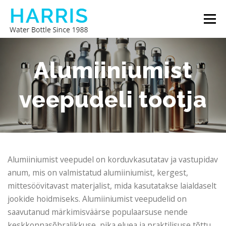
Skip
Menu
to
content
HARRISE VEEPUDEL
MEIE KOHTA
Alumiiniumist
veepudeli tootja
VÕTA MEIEGA ÜHENDUST
Alumiiniumist veepudel on korduvkasutatav ja vastupidav
anum, mis on valmistatud alumiiniumist, kergest,
mittesöövitavast materjalist, mida kasutatakse laialdaselt
jookide hoidmiseks. Alumiiniumist veepudelid on
saavutanud märkimisväärse populaarsuse nende
keskkonnasõbralikkuse, pika eluea ja praktilisuse tõttu