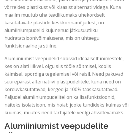
võrreldes plastikust või klaasist alternatiividega. Kuna
maailm muutub üha teadlikumaks ühekordselt
kasutatavate plastide keskkonnamõjudest, on
alumiiniumpudelid kujunenud jätkusuutliku
hüdratatsioonivõimalusena, mis on ühtaegu
funktsionaalne ja stiilne.
Alumiiniumist veepudelid sobivad ideaalselt inimestele,
kes on alati liikvel, olgu siis tööle sõitmisel, koolis
käimisel, spordiga tegelemisel või reisil. Need pakuvad
suurepärast alternatiivi plastpudelitele, kuna need on
korduvkasutatavad, kerged ja 100% taaskasutatavad.
Paljudel alumiiniumpudelitel on ka lisafunktsioonid,
näiteks isolatsioon, mis hoiab jooke tundideks külmas või
kuumas, muutes need tarbijatele veelgi ahvatlevamaks.
Alumiiniumist veepudelite