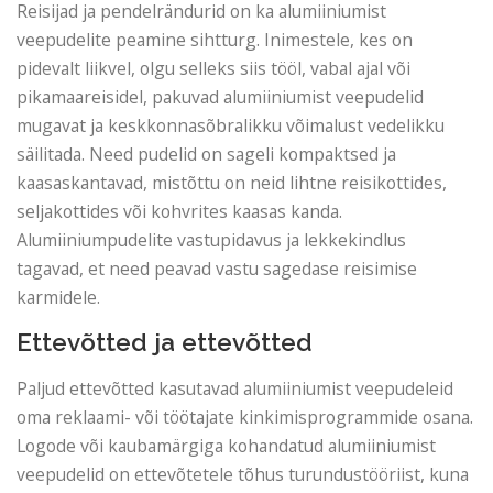
Reisijad ja pendelrändurid on ka alumiiniumist
veepudelite peamine sihtturg. Inimestele, kes on
pidevalt liikvel, olgu selleks siis tööl, vabal ajal või
pikamaareisidel, pakuvad alumiiniumist veepudelid
mugavat ja keskkonnasõbralikku võimalust vedelikku
säilitada. Need pudelid on sageli kompaktsed ja
kaasaskantavad, mistõttu on neid lihtne reisikottides,
seljakottides või kohvrites kaasas kanda.
Alumiiniumpudelite vastupidavus ja lekkekindlus
tagavad, et need peavad vastu sagedase reisimise
karmidele.
Ettevõtted ja ettevõtted
Paljud ettevõtted kasutavad alumiiniumist veepudeleid
oma reklaami- või töötajate kinkimisprogrammide osana.
Logode või kaubamärgiga kohandatud alumiiniumist
veepudelid on ettevõtetele tõhus turundustööriist, kuna