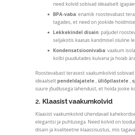
need kolvid sobivad ideaalselt igapä
BPA-vaba
: enamik roostevabast ter
tagades, et need on jookide hoidmise
Lekkekindel disain
: paljudel roost
seljakotis kaasas kandmisel oluline le
Kondensatsioonivaba
: vaakum isol
kolbi puudutades kuivana ja hoiab är
Roostevabast terasest vaakumkolvid sobivad
ideaalselt
pendeldajatele
,
üliõpilastele
,
s
suure jõudlusega lahendust, et hoida jooke k
2.
Klaasist vaakumkolvid
Klaasist vaakumkolvid ühendavad kahekordse s
elegantsi ja puhtusega. Need kolvid on loodu
disain ja kvaliteetne klaassisustus, mis taga