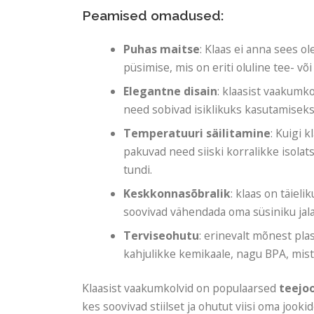
Peamised omadused:
Puhas maitse
: Klaas ei anna sees o
püsimise, mis on eriti oluline tee- või
Elegantne disain
: klaasist vaakumk
need sobivad isiklikuks kasutamiseks
Temperatuuri säilitamine
: Kuigi 
pakuvad need siiski korralikke isola
tundi.
Keskkonnasõbralik
: klaas on täieli
soovivad vähendada oma süsiniku jala
Terviseohutu
: erinevalt mõnest plas
kahjulikke kemikaale, nagu BPA, mist
Klaasist vaakumkolvid on populaarsed
teejo
kes soovivad stiilset ja ohutut viisi oma jook