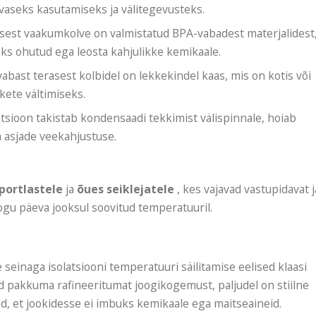
evaseks kasutamiseks ja välitegevusteks.
asest vaakumkolve on valmistatud BPA-vabadest materjalidest
ks ohutud ega leosta kahjulikke kemikaale.
evabast terasest kolbidel on lekkekindel kaas, mis on kotis või
kete vältimiseks.
atsioon takistab kondensaadi tekkimist välispinnale, hoiab
a asjade veekahjustuse.
portlastele
ja
õues seiklejatele
, kes vajavad vastupidavat j
ogu päeva jooksul soovitud temperatuuril.
einaga isolatsiooni temperatuuri säilitamise eelised klaasi
d pakkuma rafineeritumat joogikogemust, paljudel on stiilne
vad, et jookidesse ei imbuks kemikaale ega maitseaineid.