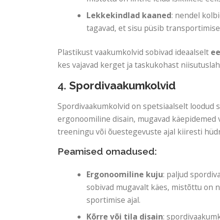
Lekkekindlad kaaned
: nendel kolb
tagavad, et sisu püsib transportimise 
Plastikust vaakumkolvid sobivad ideaalselt
ee
kes vajavad kerget ja taskukohast niisutusla
4.
Spordivaakumkolvid
Spordivaakumkolvid on spetsiaalselt loodud spo
ergonoomiline disain, mugavad käepidemed või
treeningu või õuestegevuste ajal kiiresti hüd
Peamised omadused:
Ergonoomiline kuju
: paljud spordi
sobivad mugavalt käes, mistõttu on 
sportimise ajal.
Kõrre või tila disain
: spordivaakumko