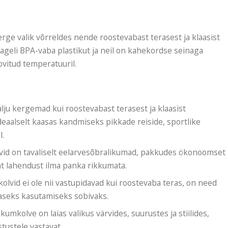
rge valik võrreldes nende roostevabast terasest ja klaasist
ageli BPA-vaba plastikut ja neil on kahekordse seinaga
ovitud temperatuuril.
alju kergemad kui roostevabast terasest ja klaasist
ideaalselt kaasas kandmiseks pikkade reiside, sportlike
l.
lvid on tavaliselt eelarvesõbralikumad, pakkudes ökonoomset
at lahendust ilma panka rikkumata.
kolvid ei ole nii vastupidavad kui roostevaba teras, on need
evaseks kasutamiseks sobivaks.
akumkolve on laias valikus värvides, suurustes ja stiilides,
istustele vastavat.