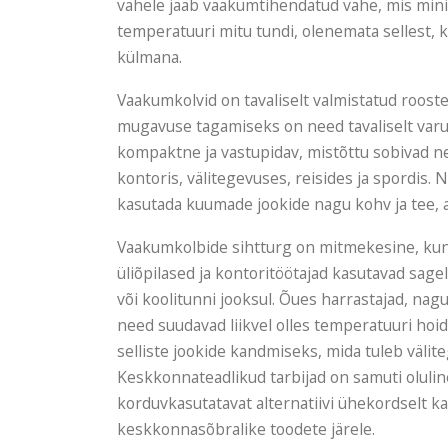
vahele jääb vaakumtihendatud vahe, mis minim
temperatuuri mitu tundi, olenemata sellest, k
külmana.
Vaakumkolvid on tavaliselt valmistatud rooste
mugavuse tagamiseks on need tavaliselt varu
kompaktne ja vastupidav, mistõttu sobivad n
kontoris, välitegevuses, reisides ja spordis
kasutada kuumade jookide nagu kohv ja tee, a
Vaakumkolbide sihtturg on mitmekesine, kuna
üliõpilased ja kontoritöötajad kasutavad sag
või koolitunni jooksul. Õues harrastajad, nagu
need suudavad liikvel olles temperatuuri hoi
selliste jookide kandmiseks, mida tuleb välite
Keskkonnateadlikud tarbijad on samuti oluli
korduvkasutatavat alternatiivi ühekordselt ka
keskkonnasõbralike toodete järele.