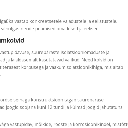
igaüks vastab konkreetsetele vajadustele ja eelistustele.
sealhulgas nende peamised omadused ja eelised.
umkolvid
astupidavuse, suurepäraste isolatsiooniomaduste ja
d ja laialdasemalt kasutatavad valikud. Need kolvid on
 terasest korpusega ja vaakumisolatsioonikihiga, mis aitab
a.
kordse seinaga konstruktsioon tagab suurepärase
 joogid soojana kuni 12 tundi ja külmad joogid jahutatuna
väga vastupidav, mõlkide, rooste ja korrosioonikindel, mistõt