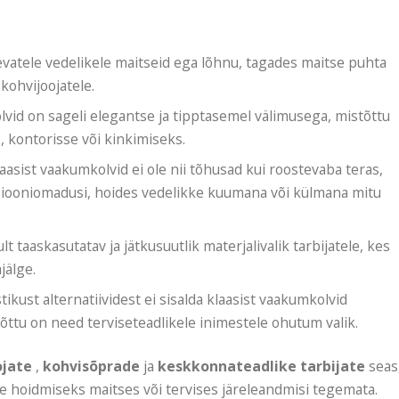
levatele vedelikele maitseid ega lõhnu, tagades maitse puhta
 kohvijoojatele.
olvid on sageli elegantse ja tipptasemel välimusega, mistõttu
, kontorisse või kinkimiseks.
klaasist vaakumkolvid ei ole nii tõhusad kui roostevaba teras,
tsiooniomadusi, hoides vedelikke kuumana või külmana mitu
kult taaskasutatav ja jätkusuutlik materjalivalik tarbijatele, kes
jälge.
tikust alternatiividest ei sisalda klaasist vaakumkolvid
õttu on need terviseteadlikele inimestele ohutum valik.
ojate
,
kohvisõprade
ja
keskkonnateadlike tarbijate
seas
ide hoidmiseks maitses või tervises järeleandmisi tegemata.