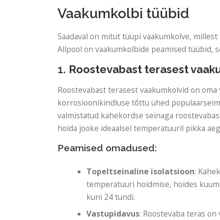
Vaakumkolbi tüübid
Saadaval on mitut tüüpi vaakumkolve, millest 
Allpool on vaakumkolbide peamised tüübid, 
1.
Roostevabast terasest vaak
Roostevabast terasest vaakumkolvid on oma v
korrosioonikindluse tõttu ühed populaarseima
valmistatud kahekordse seinaga roostevabast
hoida jooke ideaalsel temperatuuril pikka aeg
Peamised omadused:
Topeltseinaline isolatsioon
: Kahe
temperatuuri hoidmise, hoides kuumad
kuni 24 tundi.
Vastupidavus
: Roostevaba teras on 