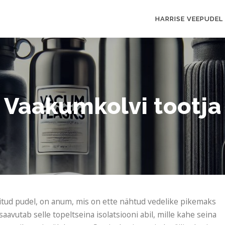
HARRISE VEEPUDEL
Vaakumkolvi tootja
ritud pudel, on anum, mis on ette nähtud vedelike pikemaks
avutab selle topeltseina isolatsiooni abil, mille kahe seina