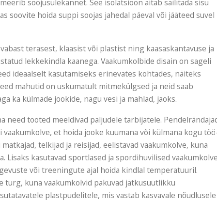
eerib soojusülekannet. See isolatsioon aitab säilitada sisu
as soovite hoida suppi soojas jahedal päeval või jääteed suvel
vabast terasest, klaasist või plastist ning kaasaskantavuse ja
statud lekkekindla kaanega. Vaakumkolbide disain on sageli
eed ideaalselt kasutamiseks erinevates kohtades, näiteks
. Need mahutid on uskumatult mitmekülgsed ja neid saab
ga ka külmade jookide, nagu vesi ja mahlad, jaoks.
 need tooted meeldivad paljudele tarbijatele. Pendelrändaja
eli vaakumkolve, et hoida jooke kuumana või külmana kogu töö
 matkajad, telkijad ja reisijad, eelistavad vaakumkolve, kuna
da. Lisaks kasutavad sportlased ja spordihuvilised vaakumkolv
gevuste või treeningute ajal hoida kindlal temperatuuril.
ne turg, kuna vaakumkolvid pakuvad jätkusuutlikku
sutatavatele plastpudelitele, mis vastab kasvavale nõudlusele