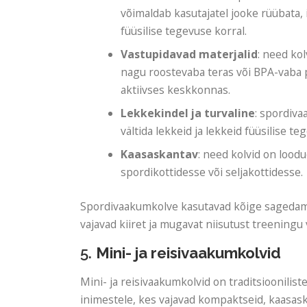
võimaldab kasutajatel jooke rüübata, i
füüsilise tegevuse korral.
Vastupidavad materjalid
: need ko
nagu roostevaba teras või BPA-vaba p
aktiivses keskkonnas.
Lekkekindel ja turvaline
: spordiva
vältida lekkeid ja lekkeid füüsilise teg
Kaasaskantav
: need kolvid on loo
spordikottidesse või seljakottidesse.
Spordivaakumkolve kasutavad kõige sageda
vajavad kiiret ja mugavat niisutust treeningu 
5.
Mini- ja reisivaakumkolvid
Mini- ja reisivaakumkolvid on traditsioonili
inimestele, kes vajavad kompaktseid, kaasask