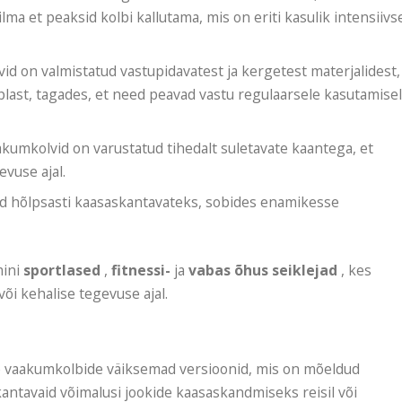
lma et peaksid kolbi kallutama, mis on eriti kasulik intensiivs
lvid on valmistatud vastupidavatest ja kergetest materjalidest,
last, tagades, et need peavad vastu regulaarsele kasutamise
akumkolvid on varustatud tihedalt suletavate kaantega, et
evuse ajal.
dud hõlpsasti kaasaskantavateks, sobides enamikesse
mini
sportlased
,
fitnessi-
ja
vabas õhus seiklejad
, kes
või kehalise tegevuse ajal.
ste vaakumkolbide väiksemad versioonid, mis on mõeldud
antavaid võimalusi jookide kaasaskandmiseks reisil või