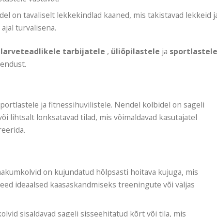
idel on tavaliselt lekkekindlad kaaned, mis takistavad lekkeid j
ajal turvalisena.
larveteadlikele tarbijatele
,
üliõpilastele
ja
sportlastel
hendust.
rtlastele ja fitnessihuvilistele. Nendel kolbidel on sageli
 lihtsalt lonksatavad tilad, mis võimaldavad kasutajatel
reerida.
vaakumkolvid on kujundatud hõlpsasti hoitava kujuga, mis
need ideaalsed kaasaskandmiseks treeningute või väljas
lvid sisaldavad sageli sisseehitatud kõrt või tila, mis