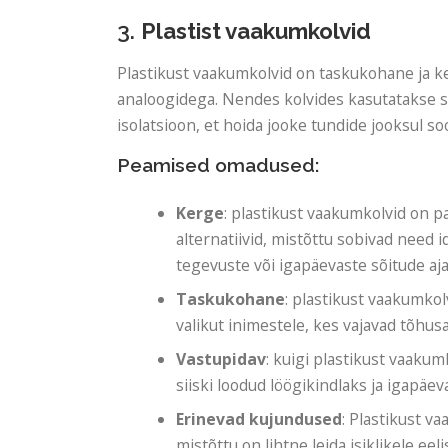
3.
Plastist vaakumkolvid
Plastikust vaakumkolvid on taskukohane ja ke
analoogidega. Nendes kolvides kasutatakse s
isolatsioon, et hoida jooke tundide jooksul so
Peamised omadused:
Kerge
: plastikust vaakumkolvid on p
alternatiivid, mistõttu sobivad need 
tegevuste või igapäevaste sõitude aja
Taskukohane
: plastikust vaakumko
valikut inimestele, kes vajavad tõhus
Vastupidav
: kuigi plastikust vaakum
siiski loodud löögikindlaks ja igapä
Erinevad kujundused
: Plastikust va
mistõttu on lihtne leida isiklikele eel