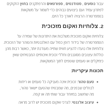
עבור
נוסעים
,
סטודנטים
,
ספורטאים
והרפתקנים
בחוץ
הזקוקים
לפתרון עמיד ועם ביצועים גבוהים כדי לשמור על משקאות
בטמפרטורה הרצויה לאורך כל היום.
2.
צלוחיות ואקום מזכוכית
צלוחיות ואקום מזכוכית משלבות את היתרונות של שמירה על
הטמפרטורה של בידוד דופן כפול עם האלגנטיות והטוהר של הזכוכית.
צלוחיות אלו נועדו להציע חווית שתייה מעודנת יותר, כאשר רבות מהן
כוללות עיצובים מסוגננים וחללי זכוכית איכותיים המבטיחים שאין
כימיקלים או טעמים שוטפים לתוך המשקאות.
תכונות עיקריות:
טעם טהור
: זכוכית אינה מעניקה כל טעמים או ריחות
לנוזלים שבפנים, מה שמבטיח שהטעם יישאר טהור,
מה שחשוב במיוחד עבור שותי תה או קפה.
עיצוב אלגנטי
: לצרכי ואקום מזכוכית יש לרוב מראה