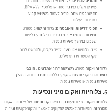
חומרים עמידים
: צלוחיות אלה עשויות מחומרים
עמידים וקלים כמו נירוסטה או פלסטיק ללא BPA,
מה שמבטיח שהם יכולים לעמוד בשימוש קבוע
בסביבות פעילות.
חסיני דליפות ומאובטחים
: צלוחיות שואב ספורט
מצוידות במכסים אטומים היטב כדי למנוע דליפות
ושפכים במהלך פעילות גופנית.
נייד
: צלוחיות אלו נועדו לנייד בקלות, ולהתאים לרוב
תיקי הכושר או התרמילים.
צלוחיות ואקום ספורט משמשות לרוב
אתלטים
,
חובבי
כושר
והרפתקני
חוצות
שזקוקים ללחות מהירה ונוחה במהלך
פעילות גופנית או פעילות גופנית.
5.
צלוחיות ואקום מיני ונסיעות
צלוחיות ואקום מיני ונסיעות הן גרסאות קטנות יותר של צלוחיות ואקום
מסורתיות, המיועדות לאנשים שזקוקים לאפשרויות קומפקטיות וניידות