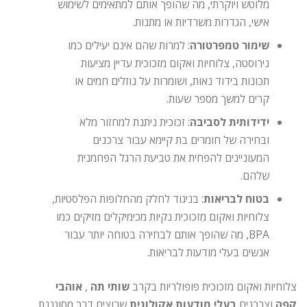
מלוטש ויוקרתי, מה שהופך אותם למתאימים לשימוש
אישי, הגדרות משרדיות או מתנות.
שימור טמפרטורה
: למרות שהם אינם יעילים כמו
נירוסטה, צלוחיות ואקום מזכוכית עדיין מציעות
תכונות בידוד נאות, ושומרות על נוזלים חמים או
קרים למשך מספר שעות.
ידידותית לסביבה
: זכוכית ניתנת למחזור מלא
ובחירה של חומרים בת קיימא עבור צרכנים
המעוניינים להפחית את טביעת הרגל הפחמנית
שלהם.
בטוח לבריאות
: בניגוד לחלק מהחלופות הפלסטיות,
צלוחיות ואקום מזכוכית נקיות מכימיקלים מזיקים כמו
BPA, מה שהופך אותם לבחירה בטוחה יותר עבור
אנשים בעלי מודעות לבריאות.
צלוחיות ואקום מזכוכית פופולריות בקרב
שותי תה
,
אוהבי
קפה
וצרכנים
בעלי מודעות אקולוגית
שרוצים דרך מסוגננת