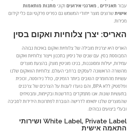
עבור
תאגידים
,
מארגני אירועים
וקוני
מתנות מותאמות
אישית
שרוצים מוצר ייחודי המשמש גם כפריט פרקטי וגם כלי קידום
מכירות.
האריס: יצרן צלוחיות ואקום בסין
האריס היא יצרנית מובילה של צלוחיות ואקום באיכות גבוהה
המבוססת בסין. עם שנים של ניסיון בתכנון וייצור צלוחיות ואקום
עמידות, יעילות ומסוגננות, בנינו מוניטין מוצק בהצעת מוצרים
מהשורה הראשונה לעסקים ברחבי העולם. צלוחיות הוואקום שלנו
עשויות מהחומרים הטובים ביותר הזמינים, כולל נירוסטה, זכוכית
ופלסטיק ללא BPA, והם נועדו לענות על הצרכים של צרכנים
בתעשיות שונות. אנו מתמקדים בחדשנות ובקיימות, ומבטיחים
שהמוצרים שלנו יתאימו לדרישה הגוברת לפתרונות הידידות לסביבה
ובעלי ביצועים גבוהים.
White Label, Private Label ושירותי
התאמה אישית