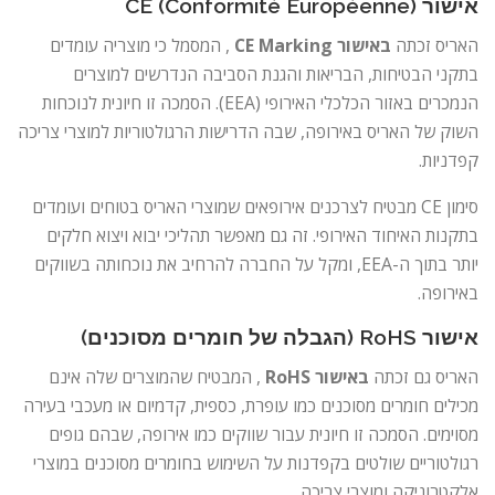
אישור CE (Conformité Européenne)
האריס זכתה
באישור CE Marking
, המסמל כי מוצריה עומדים
בתקני הבטיחות, הבריאות והגנת הסביבה הנדרשים למוצרים
הנמכרים באזור הכלכלי האירופי (EEA). הסמכה זו חיונית לנוכחות
השוק של האריס באירופה, שבה הדרישות הרגולטוריות למוצרי צריכה
קפדניות.
סימון CE מבטיח לצרכנים אירופאים שמוצרי האריס בטוחים ועומדים
בתקנות האיחוד האירופי. זה גם מאפשר תהליכי יבוא ויצוא חלקים
יותר בתוך ה-EEA, ומקל על החברה להרחיב את נוכחותה בשווקים
באירופה.
אישור RoHS (הגבלה של חומרים מסוכנים)
האריס גם זכתה
באישור RoHS
, המבטיח שהמוצרים שלה אינם
מכילים חומרים מסוכנים כמו עופרת, כספית, קדמיום או מעכבי בעירה
מסוימים. הסמכה זו חיונית עבור שווקים כמו אירופה, שבהם גופים
רגולטוריים שולטים בקפדנות על השימוש בחומרים מסוכנים במוצרי
אלקטרוניקה ומוצרי צריכה.