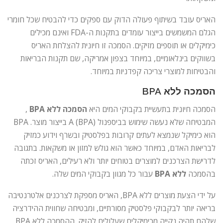
האריס עובד בשיתוף פעולה הדוק עם ספקים כדי להבטיח שכל חומרי
הגלם המשמשים בייצור עומדים בתקנות ה-FDA ואינם מכילים
כימיקלים או תוספים מזיקים. הסמכה זו חיונית להצלחת האריס
בשווקים בינלאומיים, במיוחד בצפון אמריקה, שם תקנות הבריאות
והבטיחות למוצרי צריכה קפדניות במיוחד.
הסמכה ללא BPA
הסמכה חיונית בתעשיית בקבוקי המים היא
הסמכה ללא BPA
,
המבטיחה שלא נעשה שימוש בביספנול A (BPA) בייצור מוצר. BPA
הוא כימיקל שנמצא לעתים קרובות בפלסטיק ובשרף וידוע כמזיק
לבריאות האדם, במיוחד כאשר הוא גולש למזון או משקאות. בתגובה
לדרישת הצרכנים למוצרים בטוחים יותר ולא רעילים, האריס זכתה
בהסמכה
ללא BPA
עבור כל מגוון בקבוקי המים שלה.
על ידי הצעת מוצרים ללא BPA, האריס מספקת לצרכנים אלטרנטיבה
בריאה יותר לבקבוקי פלסטיק מסורתיים, ומבטיחה שחווית ההידרציה
שלהם תהיה נקייה מכימיקלים שעלולים להזיק. ההסמכה ללא BPA