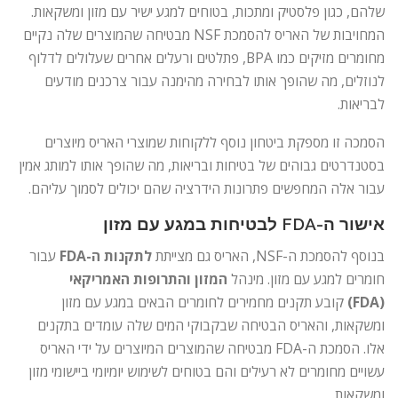
שלהם, כגון פלסטיק ומתכות, בטוחים למגע ישיר עם מזון ומשקאות.
המחויבות של האריס להסמכת NSF מבטיחה שהמוצרים שלה נקיים
מחומרים מזיקים כמו BPA, פתלטים ורעלים אחרים שעלולים לדלוף
לנוזלים, מה שהופך אותו לבחירה מהימנה עבור צרכנים מודעים
לבריאות.
הסמכה זו מספקת ביטחון נוסף ללקוחות שמוצרי האריס מיוצרים
בסטנדרטים גבוהים של בטיחות ובריאות, מה שהופך אותו למותג אמין
עבור אלה המחפשים פתרונות הידרציה שהם יכולים לסמוך עליהם.
אישור ה-FDA לבטיחות במגע עם מזון
בנוסף להסמכת ה-NSF, האריס גם מצייתת
לתקנות ה-FDA
עבור
חומרים למגע עם מזון. מינהל
המזון והתרופות האמריקאי
(FDA)
קובע תקנים מחמירים לחומרים הבאים במגע עם מזון
ומשקאות, והאריס הבטיחה שבקבוקי המים שלה עומדים בתקנים
אלו. הסמכת ה-FDA מבטיחה שהמוצרים המיוצרים על ידי האריס
עשויים מחומרים לא רעילים והם בטוחים לשימוש יומיומי ביישומי מזון
ומשקאות.