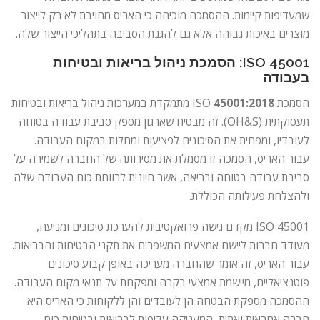
שמעדיפות קיימות. ההסמכה מוכיחה כי האריס מחויבת לא רק לייצור
מוצרים באיכות גבוהה אלא גם להגנת הסביבה בתהליכי הייצור שלה.
ISO 45001: הסמכת ניהול בריאות ובטיחות
בעבודה
הסמכת ISO
45001:2018
מתמקדת במערכות ניהול בריאות ובטיחות
תעסוקתית (OH&S). זה מבטיח שארגון מספק סביבת עבודה בטוחה
לעובדיו, ומפחית את הסיכונים לפציעות ומחלות במקום העבודה.
עבור האריס, הסמכה זו מסמלת את מסירותה של החברה לשמירה על
סביבת עבודה בטוחה ובריאה, אשר חיונית לרווחת כוח העבודה שלה
ולהצלחת פעילותה הכוללת.
ISO 45001 מקדם גישה פרואקטיבית להערכת סיכונים ומניעה,
מעודד חברות ליישם אמצעים המשפרים את תקני הבטיחות והבריאות.
עבור האריס, זה אומר שהחברה מעריכה באופן קבוע סיכונים
פוטנציאליים, מיישמת אמצעי בקרה ומפקחת על תנאי מקום העבודה.
ההסמכה מספקת הבטחה הן לעובדים והן ללקוחות כי האריס היא
חברה אחראית ואתית, המעניקה עדיפות לבריאות ובטיחות כוח