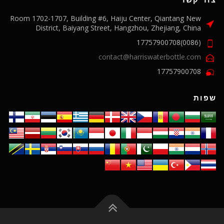
צור קשר
Room 1702-1707, Building #6, Haiju Center, Qiantang New
District, Baiyang Street, Hangzhou, Zhejiang, China
(0086)17757900708
contact@harriswaterbottle.com
17757900708
שפות