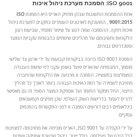
ISO 9001: הסמכת מערכת ניהול איכות
אחת ההסמכות החשובות שבהן מחזיק האריס היא הסמכת
ISO
9001:2015
, המוענקת לארגונים העומדים בתקנים למערכת ניהול
איכות חזקה. ההסמכה שמה דגש על שיפור מתמיד, שביעות רצון
הלקוחות וחשיבותם של תהליכים שיטתיים בהבטחת עקביות המוצר
וסטנדרטים גבוהים.
הסמכת ISO 9001 כרוכה בביקורות קבועות על ידי ארגון צד שלישי
מוסמך, המבטיחה שהאריס פועל באופן עקבי לפי שיטות העבודה
המומלצות בתעשייה. הסמכה זו מרגיעה את הלקוחות שהחברה
מחויבת לשמירה על רמת האיכות הגבוהה ביותר לאורך כל תהליך
הייצור, החל ממקור החומר ועד אספקת המוצר הסופי. זה גם מאפשר
להריס לעמוד בדרישות השוק העולמי, שכן מפיצים וקמעונאים
בינלאומיים רבים דורשים הסמכה זו לפני התקשרות בהסכמים
עסקיים.
על ידי הקפדה על ISO 9001, האריס מוכיחה את מחויבותה למצוינות
בכל היבט של פעילותה, כולל ייצור, ניהול שרשרת אספקה ​​ושירות