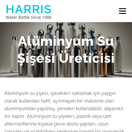
İçeriğe
Menü
geç
HARRIS SU ŞIŞESI
HAKKIMIZDA
BIZE ULAŞIN
Alüminyum Su
Şişesi Üreticisi
Alüminyum su şişesi, içecekleri saklamak için yaygın
olarak kullanılan hafif, aşınmayan bir malzeme olan
alüminyumdan yapılmış, yeniden kullanılabilir, dayanıklı
bir kaptır. Alüminyum su şişeleri, plastik veya cam
alternatiflerine kıyasla çevre dostu yapıları, uzun
ömürleri ve pratiklikleri nedeniyle önemli bir popülerlik