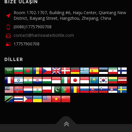
BIZE ULAŞIN
Room 1702-1707, Building #6, Haiju Center, Qiantang New
District, Baiyang Street, Hangzhou, Zhejiang, China
(0086)17757900708
contact@harriswaterbottle.com
17757900708
DILLER