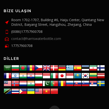
BIZE ULAŞIN
Room 1702-1707, Building #6, Haiju Center, Qiantang New
District, Baiyang Street, Hangzhou, Zhejiang, China
(0086)17757900708
contact@harriswaterbottle.com
17757900708
DILLER