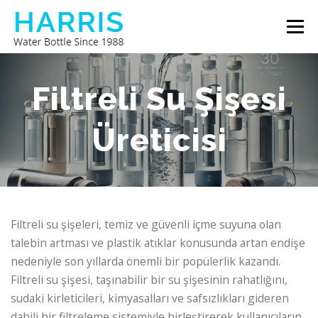
İçeriğe
Menü
geç
HARRIS SU ŞIŞESI
HAKKIMIZDA
BIZE ULAŞIN
Filtreli Su Şişesi
Üreticisi
Filtreli su şişeleri, temiz ve güvenli içme suyuna olan
talebin artması ve plastik atıklar konusunda artan endişe
nedeniyle son yıllarda önemli bir popülerlik kazandı.
Filtreli su şişesi, taşınabilir bir su şişesinin rahatlığını,
sudaki kirleticileri, kimyasalları ve safsızlıkları gideren
dahili bir filtreleme sistemiyle birleştirerek kullanıcıların