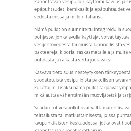
kannettavan vesipullon käyttömukavuus ja si
epäpuhtaudet, kemikaalit ja epäpuhtaudet vede
vedestä missä ja milloin tahansa.
Nämä pullot on suunniteltu integroidulla suodat
pohjassa, jonka avulla käyttäjät voivat täyttää
vesijohtovedestä tai muista luonnollisista vesi
bakteereja, klooria, raskasmetalleja ja muita
puhdasta ja raikasta vettä juotavaksi.
Kasvava tietoisuus nesteytyksen tärkeydestä
suodatetuista vesipulloista pakollisen tavaran 
kuluttajiin. Lisäksi nämä pullot tarjoavat ymp
mikä auttaa vähentämään muovijätettä ja tarj
Suodatetut vesipullot ovat välttämätön lisävaru
telttailusta tai matkustamisesta, joissa puhta
kaupunkilaisten keskuudessa, jotka ovat huoli
kannettavan suodatusratkaisun.