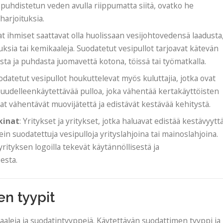
uhdistetun veden avulla riippumatta siitä, ovatko he
 harjoituksia.
t ihmiset saattavat olla huolissaan vesijohtovedensä laadusta
auksia tai kemikaaleja. Suodatetut vesipullot tarjoavat kätevän
lista ja puhdasta juomavettä kotona, töissä tai työmatkalla.
uodatetut vesipullot houkuttelevat myös kuluttajia, jotka ovat
 uudelleenkäytettävää pulloa, joka vähentää kertakäyttöisten
at vähentävät muovijätettä ja edistävät kestävää kehitystä.
kinat
: Yritykset ja yritykset, jotka haluavat edistää kestävyytt
in suodatettuja vesipulloja yrityslahjoina tai mainoslahjoina.
rityksen logoilla tekevät käytännöllisestä ja
esta.
en tyypit
iaaleja ja suodatintyyppejä. Käytettävän suodattimen tyyppi ja