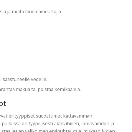
ia ja muita taudinaiheuttajia.
 saastuneelle vedelle.
parantaa makua tai poistaa kemikaaleja.
ot
tyvät erityyppiset suodattimet kattavamman
lloissa on tyypillisesti aktiivihiilen, ioninvaihdon ja
staa laajan valikoiman epäpuhtauksia, mukaan lukien