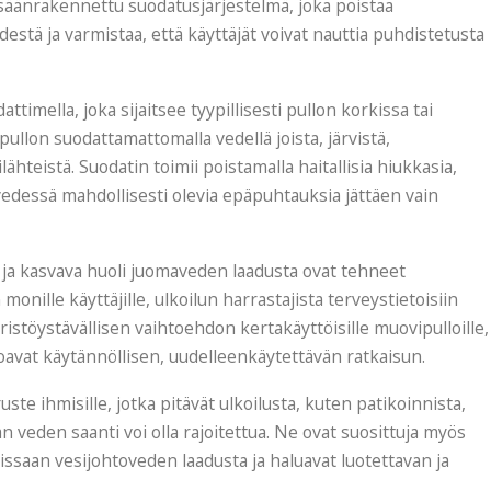
säänrakennettu suodatusjärjestelmä, joka poistaa
stä ja varmistaa, että käyttäjät voivat nauttia puhdistetusta
timella, joka sijaitsee tyypillisesti pullon korkissa tai
 pullon suodattamattomalla vedellä joista, järvistä,
lähteistä. Suodatin toimii poistamalla haitallisia hiukkasia,
 vedessä mahdollisesti olevia epäpuhtauksia jättäen vain
 ja kasvava huoli juomaveden laadusta ovat tehneet
monille käyttäjille, ulkoilun harrastajista terveystietoisiin
äristöystävällisen vaihtoehdon kertakäyttöisille muovipulloille,
oavat käytännöllisen, uudelleenkäytettävän ratkaisun.
ste ihmisille, jotka pitävät ulkoilusta, kuten patikoinnista,
an veden saanti voi olla rajoitettua. Ne ovat suosittuja myös
ssaan vesijohtoveden laadusta ja haluavat luotettavan ja