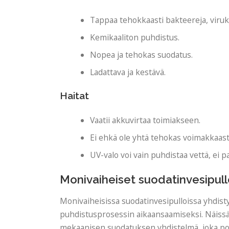
Tappaa tehokkaasti bakteereja, viruks
Kemikaaliton puhdistus.
Nopea ja tehokas suodatus.
Ladattava ja kestävä.
Haitat
Vaatii akkuvirtaa toimiakseen.
Ei ehkä ole yhtä tehokas voimakkaasti
UV-valo voi vain puhdistaa vettä, ei 
Monivaiheiset suodatinvesipull
Monivaiheisissa suodatinvesipulloissa yhdis
puhdistusprosessin aikaansaamiseksi. Näissä pu
mekaanisen suodatuksen yhdistelmä, joka poi