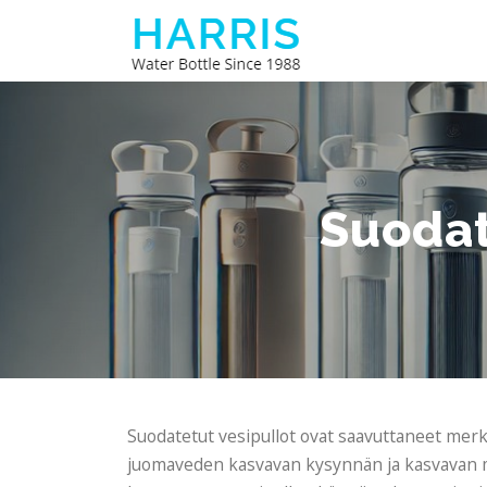
Siirry
sisältöön
Suodat
Suodatetut vesipullot ovat saavuttaneet merki
juomaveden kasvavan kysynnän ja kasvavan mu