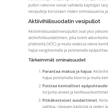
pullon rakenne voivat vaihdella käyttäjän ta
vesipulloja korostaen niiden ominaisuuksia ja
Aktiivihiilisuodatin vesipullot
Aktiivihiilisuodatinvesipullot ovat yksi yleis
aktiivihiilisuodattimen, joka toimii adsorboim
yhdisteitä (VOC) ja muita vedessä olevia kemik
hajua vangitsemalla ja poistamalla epäpuhtau
Tärkeimmät ominaisuudet
Parantaa makua ja hajua
: Aktiivi
hajua poistamalla klooria ja muita kem
Poistaa kemialliset epäpuhtaude
torjunta-aineet ja teollisuusliuottim
Pitkäkestoiset suodattimet
: Akti
vaihtoa, riippuen käytöstä ja veden l