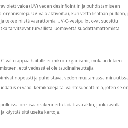
aviolettivaloa (UV) veden desinfiointiin ja puhdistamiseen
-organismeja. UV-valo aktivoituu, kun vettä lisätään pulloon, 
ja tekee niistä vaarattomia. UV-C-vesipullot ovat suosittu
, jotka tarvitsevat turvallista juomavettä suodattamattomista
-C-valo tappaa haitalliset mikro-organismit, mukaan lukien
rmistaen, että vedessä ei ole taudinaiheuttajia.
toimivat nopeasti ja puhdistavat veden muutamassa minuutissa
uodatus ei vaadi kemikaaleja tai vaihtosuodattimia, joten se o
pulloissa on sisäänrakennettu ladattava akku, jonka avulla
ja käyttää sitä useita kertoja.