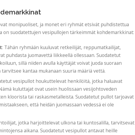
hdemarkkinat
at monipuoliset, ja monet eri ryhmät etsivät puhdistettua
la on suodatettujen vesipullojen tärkeimmät kohdemarkkinat:
t
: Tähän ryhmään kuuluvat retkeilijät, reppumatkailijat,
tsevat puhdasta juomavettä liikkeellä ollessaan. Suodatetut
koiluun, sillä niiden avulla käyttäjät voivat juoda suoraan
ttä tarvitsee kantaa mukanaan suuria määriä vettä.
atetut vesipullot houkuttelevat henkilöitä, jotka haluavat
Nämä kuluttajat ovat usein huolissaan vesijohtoveden
en kloorista tai raskasmetalleista. Suodatetut pullot tarjoavat
rmistaakseen, että heidän juomassaan vedessä ei ole
untoilijat, jotka harjoittelevat ulkona tai kuntosalilla, tarvitsevat
ntojensa aikana. Suodatetut vesipullot antavat heille