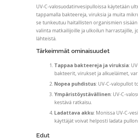
UV-C-valosuodatinvesipulloissa käytetään ultr
tappamalla bakteereja, viruksia ja muita mikro
se tunkeutuu haitallisten organismien sisään 
valinta matkailijoille ja ulkoilun harrastajille
lähteistä.
Tärkeimmät ominaisuudet
Tappaa bakteereja ja viruksia
: UV
bakteerit, virukset ja alkueläimet, va
Nopea puhdistus
: UV-C-valopullot 
Ympäristöystävällinen
: UV-C-valos
kestävä ratkaisu.
Ladattava akku
: Monissa UV-C-vesi
käyttäjät voivat helposti ladata pullon 
Edut