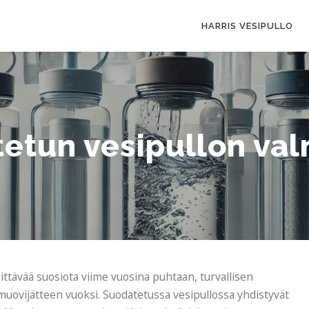
HARRIS VESIPULLO
etun vesipullon val
ttävää suosiota viime vuosina puhtaan, turvallisen
ovijätteen vuoksi. Suodatetussa vesipullossa yhdistyvät