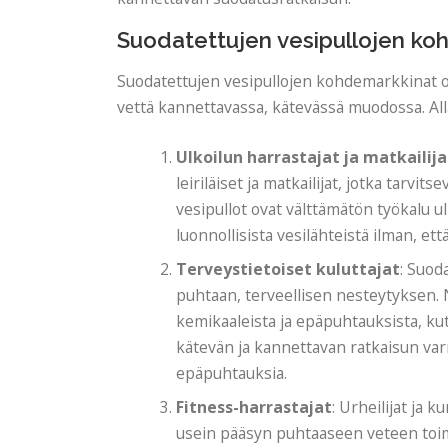
Suodatettujen vesipullojen ko
Suodatettujen vesipullojen kohdemarkkinat ov
vettä kannettavassa, kätevässä muodossa. Al
Ulkoilun harrastajat ja matkailija
leiriläiset ja matkailijat, jotka tarvi
vesipullot ovat välttämätön työkalu ul
luonnollisista vesilähteistä ilman, e
Terveystietoiset kuluttajat
: Suod
puhtaan, terveellisen nesteytyksen. 
kemikaaleista ja epäpuhtauksista, kut
kätevän ja kannettavan ratkaisun va
epäpuhtauksia.
Fitness-harrastajat
: Urheilijat ja k
usein pääsyn puhtaaseen veteen toimi