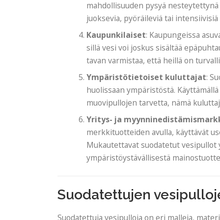
mahdollisuuden pysyä nesteytettynä p
juoksevia, pyöräileviä tai intensiivisiä
Kaupunkilaiset
: Kaupungeissa asuva
sillä vesi voi joskus sisältää epäpuht
tavan varmistaa, että heillä on turval
Ympäristötietoiset kuluttajat
: S
huolissaan ympäristöstä. Käyttämällä
muovipullojen tarvetta, nämä kuluttaj
Yritys- ja myynninedistämismark
merkkituotteiden avulla, käyttävät use
Mukautettavat suodatetut vesipullot y
ympäristöystävällisestä mainostuotte
Suodatettujen vesipulloj
Suodatettuja vesipulloja on eri malleja, mater