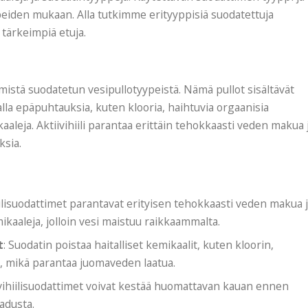
rpeiden mukaan. Alla tutkimme erityyppisiä suodatettuja
 tärkeimpiä etuja.
immistä suodatetun vesipullotyypeistä. Nämä pullot sisältävät
alla epäpuhtauksia, kuten klooria, haihtuvia orgaanisia
aaleja. Aktiivihiili parantaa erittäin tehokkaasti veden makua 
ksia.
hiilisuodattimet parantavat erityisen tehokkaasti veden makua 
ikaaleja, jolloin vesi maistuu raikkaammalta.
t
: Suodatin poistaa haitalliset kemikaalit, kuten kloorin,
et, mikä parantaa juomaveden laatua.
ivihiilisuodattimet voivat kestää huomattavan kauan ennen
aadusta.