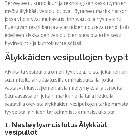
Terveyteen, kuntoiluun ja teknologiaan keskittymisen
myötä älykkäät vesipullot ovat löytäneet markkinaraon,
jossa yhdistyvät mukavuus, innovaatio ja hyvinvointi.
Puettavan tekniikan ja älylaitteiden nouseva trendi lisää
edelleen älykkäiden vesipullojen suosiota erityisesti
hyvinvointi- ja kuntoiluyhteisöissä.
Älykkäiden vesipullojen tyypit
Älykkäitä vesipulloja on eri tyyppejä, joista jokainen on
suunniteltu ainutlaatuisilla ominaisuuksilla, jotka
vastaavat käyttäjien erilaisia ​​mieltymyksiä ja tarpeita.
Seuraavassa on joitain markkinoilla tällä hetkellä
saatavilla olevista älykkäiden vesipullojen tärkeimmistä
tyypeistä ja niiden tärkeimmistä ominaisuuksista:
1.
Nesteytysmuistutus Älykkäät
vesipullot