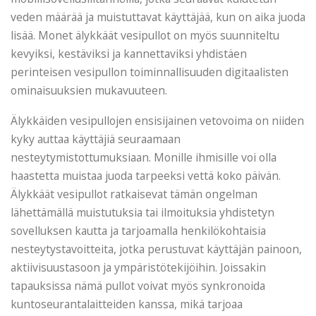
veden määrää ja muistuttavat käyttäjää, kun on aika juoda
lisää. Monet älykkäät vesipullot on myös suunniteltu
kevyiksi, kestäviksi ja kannettaviksi yhdistäen
perinteisen vesipullon toiminnallisuuden digitaalisten
ominaisuuksien mukavuuteen.
Älykkäiden vesipullojen ensisijainen vetovoima on niiden
kyky auttaa käyttäjiä seuraamaan
nesteytymistottumuksiaan. Monille ihmisille voi olla
haastetta muistaa juoda tarpeeksi vettä koko päivän.
Älykkäät vesipullot ratkaisevat tämän ongelman
lähettämällä muistutuksia tai ilmoituksia yhdistetyn
sovelluksen kautta ja tarjoamalla henkilökohtaisia ​​
nesteytystavoitteita, jotka perustuvat käyttäjän painoon,
aktiivisuustasoon ja ympäristötekijöihin. Joissakin
tapauksissa nämä pullot voivat myös synkronoida
kuntoseurantalaitteiden kanssa, mikä tarjoaa