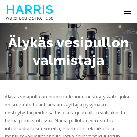
Siirry
Valikk
sisältöön
HARRIS VESIPULLO
TIETOJA MEISTÄ
Älykäs vesipullon
valmistaja
OTA YHTEYTTÄ MEIHIN
Älykäs vesipullo on huipputekninen nesteytyslaite, joka
on suunniteltu auttamaan käyttäjiä pysymään
nesteytystarpeidensa tasolla tarjoamalla reaaliaikaista
tietoa ja muistutuksia. Nämä pullot on varustettu
integroiduilla sensoreilla, Bluetooth-tekniikalla ja
mobiilisovellusliitännöillä, jotka seuraavat kulutetun