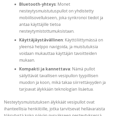
Bluetooth-yhteys
: Monet
nesteytysmuistutuspullot on yhdistetty
mobiilisovellukseen, joka synkronoi tiedot ja
antaa käyttäjille tietoa
nesteytymistottumuksistaan.
Käyttäjäystävällinen
: Käyttöliittymässä on
yleensä helppo navigoida, ja muistutuksia
voidaan mukauttaa käyttäjän tavoitteiden
mukaan.
Kompakti ja kannettava
: Nämä pullot
säilyttävät tavallisen vesipullon tyypillisen
muodon ja koon, mikä takaa siirrettävyyden ja
tarjoavat älykkään teknologian lisäetua.
Nesteytysmuistutuksen älykkäät vesipullot ovat
ihanteellisia henkilöille, jotka tarvitsevat hellävaraista
töksytystä koko päivän pysyäkseen nesteytyksessä,