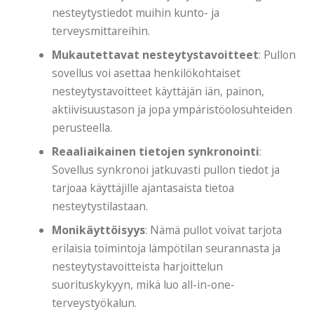
nesteytystiedot muihin kunto- ja
terveysmittareihin.
Mukautettavat nesteytystavoitteet
: Pullon
sovellus voi asettaa henkilökohtaiset
nesteytystavoitteet käyttäjän iän, painon,
aktiivisuustason ja jopa ympäristöolosuhteiden
perusteella.
Reaaliaikainen tietojen synkronointi
:
Sovellus synkronoi jatkuvasti pullon tiedot ja
tarjoaa käyttäjille ajantasaista tietoa
nesteytystilastaan.
Monikäyttöisyys
: Nämä pullot voivat tarjota
erilaisia ​​toimintoja lämpötilan seurannasta ja
nesteytystavoitteista harjoittelun
suorituskykyyn, mikä luo all-in-one-
terveystyökalun.