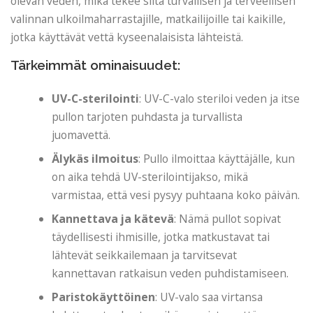
olevan veden, mikä tekee siitä turvallisen ja terveellisen
valinnan ulkoilmaharrastajille, matkailijoille tai kaikille,
jotka käyttävät vettä kyseenalaisista lähteistä.
Tärkeimmät ominaisuudet:
UV-C-sterilointi
: UV-C-valo steriloi veden ja itse
pullon tarjoten puhdasta ja turvallista
juomavettä.
Älykäs ilmoitus
: Pullo ilmoittaa käyttäjälle, kun
on aika tehdä UV-sterilointijakso, mikä
varmistaa, että vesi pysyy puhtaana koko päivän.
Kannettava ja kätevä
: Nämä pullot sopivat
täydellisesti ihmisille, jotka matkustavat tai
lähtevät seikkailemaan ja tarvitsevat
kannettavan ratkaisun veden puhdistamiseen.
Paristokäyttöinen
: UV-valo saa virtansa