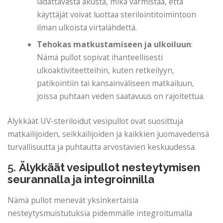
ladattavasta akusta, mikä varmistaa, että
käyttäjät voivat luottaa sterilointitoimintoon
ilman ulkoista virtalähdettä.
Tehokas matkustamiseen ja ulkoiluun
:
Nämä pullot sopivat ihanteellisesti
ulkoaktiviteetteihin, kuten retkeilyyn,
patikointiin tai kansainväliseen matkailuun,
joissa puhtaan veden saatavuus on rajoitettua.
Älykkäät UV-steriloidut vesipullot ovat suosittuja
matkailijoiden, seikkailijoiden ja kaikkien juomavedensä
turvallisuutta ja puhtautta arvostavien keskuudessa.
5.
Älykkäät vesipullot nesteytymisen
seurannalla ja integroinnilla
Nämä pullot menevät yksinkertaisia ​​
nesteytysmuistutuksia pidemmälle integroitumalla