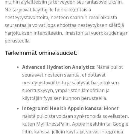
muihin älylaitteisiin ja terveyden seurantasovelluksiin.
Ne tarjoavat käyttäjille henkilökohtaisia ​​
nesteytystavoitteita, nesteen saannin reaaliaikaista
seurantaa ja voivat jopa ehdottaa nesteytyksen säätöjä
harjoituksen intensiteetin, ilmaston tai vuorokaudenajan
perusteella.
Tärkeimmät ominaisuudet:
Advanced Hydration Analytics
: Nämä pullot
seuraavat nesteen saantia, ehdottavat
nesteytystavoitteita ja säätyvät harjoituksen
suorituskyvyn, ympäristön lämpötilan ja
käyttäjän fyysisen kunnon perusteella.
Integrointi Health Appsin kanssa
: Monet
näistä pulloista voidaan synkronoida sovellusten,
kuten MyFitnessPalin, Apple Healthin tai Google
Fitin, kanssa, jolloin käyttäjät voivat integroida