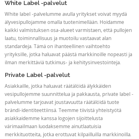
White Label -palvelut
White label -palvelumme avulla yritykset voivat myydä
älyvesipullojamme omalla tuotenimellään. Hoidamme
kaikki valmistuksen osa-alueet varmistaen, että pullojen
laatu, toiminnallisuus ja muotoilu vastaavat alan
standardeja. Tämä on ihanteellinen vaihtoehto
yrityksille, jotka haluavat päästä markkinoille nopeasti ja
ilman merkittäviä tutkimus- ja kehitysinvestointeja.
Private Label -palvelut
Asiakkaille, jotka haluavat räätälöidä älykkäiden
vesipullojemme suunnittelua ja pakkausta, private label -
palvelumme tarjoavat joustavuutta räätälöidä tuote
brändi-identiteettiinsä. Teemme tiivistä yhteistyötä
asiakkaidemme kanssa logojen sijoittelusta
värimaailmaan luodaksemme ainutlaatuisia
merkkituotteita, jotka erottuvat kilpailluilla markkinoilla.