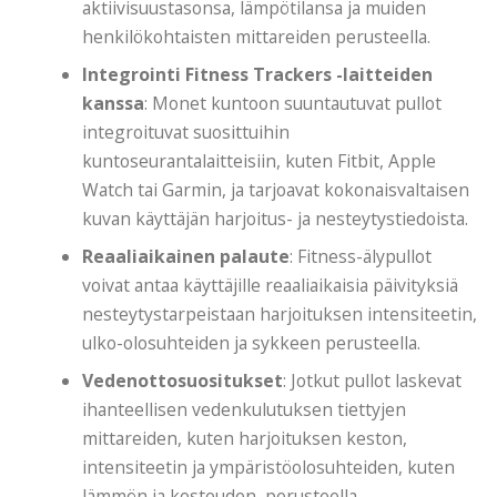
aktiivisuustasonsa, lämpötilansa ja muiden
henkilökohtaisten mittareiden perusteella.
Integrointi Fitness Trackers -laitteiden
kanssa
: Monet kuntoon suuntautuvat pullot
integroituvat suosittuihin
kuntoseurantalaitteisiin, kuten Fitbit, Apple
Watch tai Garmin, ja tarjoavat kokonaisvaltaisen
kuvan käyttäjän harjoitus- ja nesteytystiedoista.
Reaaliaikainen palaute
: Fitness-älypullot
voivat antaa käyttäjille reaaliaikaisia ​​​​päivityksiä
nesteytystarpeistaan ​​harjoituksen intensiteetin,
ulko-olosuhteiden ja sykkeen perusteella.
Vedenottosuositukset
: Jotkut pullot laskevat
ihanteellisen vedenkulutuksen tiettyjen
mittareiden, kuten harjoituksen keston,
intensiteetin ja ympäristöolosuhteiden, kuten
lämmön ja kosteuden, perusteella.