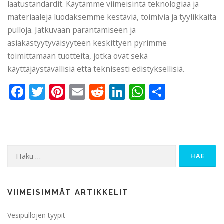
laatustandardit. Käytämme viimeisintä teknologiaa ja
materiaaleja luodaksemme kestäviä, toimivia ja tyylikkäitä
pulloja. Jatkuvaan parantamiseen ja
asiakastyytyväisyyteen keskittyen pyrimme
toimittamaan tuotteita, jotka ovat sekä
käyttäjäystävällisiä että teknisesti edistyksellisiä.
Facebook
Twitter
Pinterest
Email
Reddit
LinkedIn
WhatsApp
Share
Haku:
VIIMEISIMMÄT ARTIKKELIT
Vesipullojen tyypit