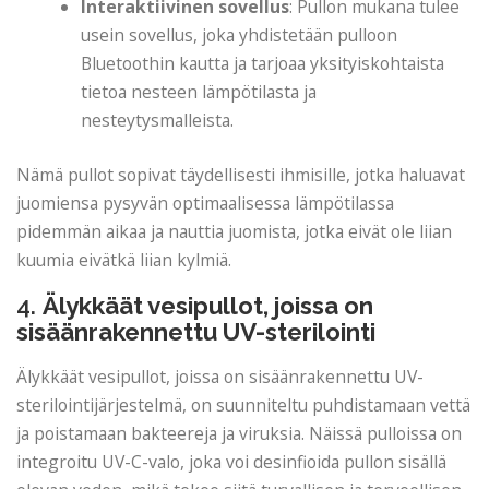
Interaktiivinen sovellus
: Pullon mukana tulee
usein sovellus, joka yhdistetään pulloon
Bluetoothin kautta ja tarjoaa yksityiskohtaista
tietoa nesteen lämpötilasta ja
nesteytysmalleista.
Nämä pullot sopivat täydellisesti ihmisille, jotka haluavat
juomiensa pysyvän optimaalisessa lämpötilassa
pidemmän aikaa ja nauttia juomista, jotka eivät ole liian
kuumia eivätkä liian kylmiä.
4.
Älykkäät vesipullot, joissa on
sisäänrakennettu UV-sterilointi
Älykkäät vesipullot, joissa on sisäänrakennettu UV-
sterilointijärjestelmä, on suunniteltu puhdistamaan vettä
ja poistamaan bakteereja ja viruksia. Näissä pulloissa on
integroitu UV-C-valo, joka voi desinfioida pullon sisällä