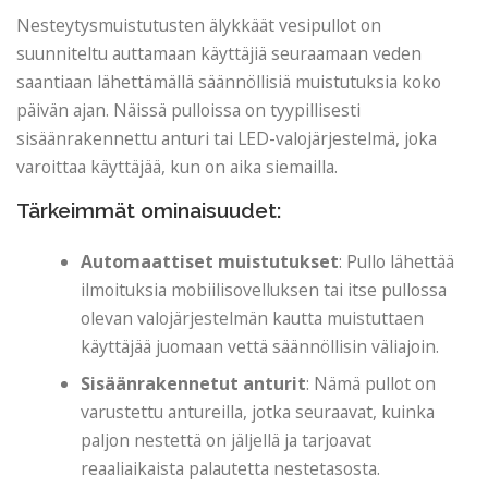
Nesteytysmuistutusten älykkäät vesipullot on
suunniteltu auttamaan käyttäjiä seuraamaan veden
saantiaan lähettämällä säännöllisiä muistutuksia koko
päivän ajan. Näissä pulloissa on tyypillisesti
sisäänrakennettu anturi tai LED-valojärjestelmä, joka
varoittaa käyttäjää, kun on aika siemailla.
Tärkeimmät ominaisuudet:
Automaattiset muistutukset
: Pullo lähettää
ilmoituksia mobiilisovelluksen tai itse pullossa
olevan valojärjestelmän kautta muistuttaen
käyttäjää juomaan vettä säännöllisin väliajoin.
Sisäänrakennetut anturit
: Nämä pullot on
varustettu antureilla, jotka seuraavat, kuinka
paljon nestettä on jäljellä ja tarjoavat
reaaliaikaista palautetta nestetasosta.