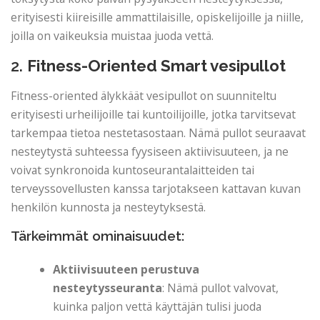
erityisesti kiireisille ammattilaisille, opiskelijoille ja niille,
joilla on vaikeuksia muistaa juoda vettä.
2.
Fitness-Oriented Smart vesipullot
Fitness-oriented älykkäät vesipullot on suunniteltu
erityisesti urheilijoille tai kuntoilijoille, jotka tarvitsevat
tarkempaa tietoa nestetasostaan. Nämä pullot seuraavat
nesteytystä suhteessa fyysiseen aktiivisuuteen, ja ne
voivat synkronoida kuntoseurantalaitteiden tai
terveyssovellusten kanssa tarjotakseen kattavan kuvan
henkilön kunnosta ja nesteytyksestä.
Tärkeimmät ominaisuudet:
Aktiivisuuteen perustuva
nesteytysseuranta
: Nämä pullot valvovat,
kuinka paljon vettä käyttäjän tulisi juoda