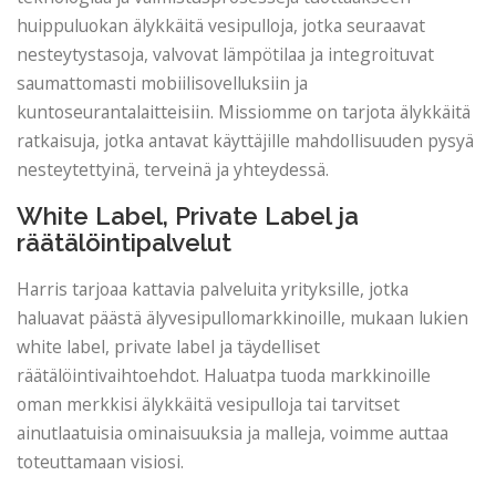
huippuluokan älykkäitä vesipulloja, jotka seuraavat
nesteytystasoja, valvovat lämpötilaa ja integroituvat
saumattomasti mobiilisovelluksiin ja
kuntoseurantalaitteisiin. Missiomme on tarjota älykkäitä
ratkaisuja, jotka antavat käyttäjille mahdollisuuden pysyä
nesteytettyinä, terveinä ja yhteydessä.
White Label, Private Label ja
räätälöintipalvelut
Harris tarjoaa kattavia palveluita yrityksille, jotka
haluavat päästä älyvesipullomarkkinoille, mukaan lukien
white label, private label ja täydelliset
räätälöintivaihtoehdot. Haluatpa tuoda markkinoille
oman merkkisi älykkäitä vesipulloja tai tarvitset
ainutlaatuisia ominaisuuksia ja malleja, voimme auttaa
toteuttamaan visiosi.