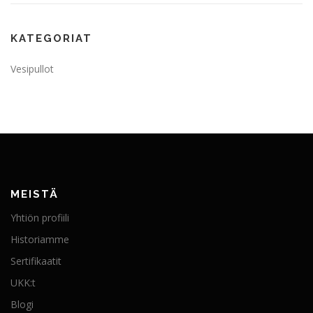
KATEGORIAT
Vesipullot
MEISTÄ
Yhtiön profiili
Historiamme
Sertifikaatit
UKK:t
Blogi