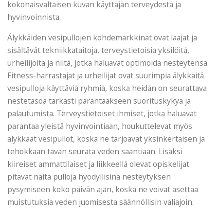
kokonaisvaltaisen kuvan käyttäjän terveydestä ja
hyvinvoinnista.
Älykkäiden vesipullojen kohdemarkkinat ovat laajat ja
sisältävät tekniikkataitoja, terveystietoisia yksilöitä,
urheilijoita ja niitä, jotka haluavat optimoida nesteytensä.
Fitness-harrastajat ja urheilijat ovat suurimpia älykkäitä
vesipulloja käyttäviä ryhmiä, koska heidän on seurattava
nestetasoa tarkasti parantaakseen suorituskykyä ja
palautumista. Terveystietoiset ihmiset, jotka haluavat
parantaa yleistä hyvinvointiaan, houkuttelevat myös
älykkäät vesipullot, koska ne tarjoavat yksinkertaisen ja
tehokkaan tavan seurata veden saantiaan. Lisäksi
kiireiset ammattilaiset ja liikkeellä olevat opiskelijat
pitävät näitä pulloja hyödyllisinä nesteytyksen
pysymiseen koko päivän ajan, koska ne voivat asettaa
muistutuksia veden juomisesta säännöllisin väliajoin.