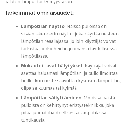
halutun lämpö- tai kylmyystason.
Tärkeimmät ominaisuudet:
Lämpötilan näyttö
: Näissä pulloissa on
sisäänrakennettu näyttö, joka näyttää nesteen
lämpötilan reaaliajassa, jolloin käyttäjät voivat
tarkistaa, onko heidän juomansa täydellisessä
lämpötilassa.
Mukautettavat hälytykset
: Käyttäjät voivat
asettaa haluamasi lämpötilan, ja pullo ilmoittaa
heille, kun neste saavuttaa kyseisen lämpötilan,
olipa se kuumaa tai kylmää.
Lämpötilan säilyttäminen
: Monissa näistä
pulloista on kehittynyt eristystekniikka, joka
pitää juomat ihanteellisessa lämpötilassa
tuntikausia.