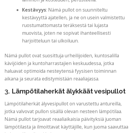
Kestävyys
: Nämä pullot on suunniteltu
kestävyyttä ajatellen, ja ne on usein valmistettu
ruostumattomasta teräksestä tai lujasta
muovista, joten ne sopivat ihanteellisesti
harjoitteluun tai ulkoiluun.
Nämä pullot ovat suosittuja urheilijoiden, kuntosalilla
kävijöiden ja kuntoharrastajien keskuudessa, jotka
haluavat optimoida nesteytensä fyysisen toiminnan
aikana ja seurata edistymistään reaaliajassa.
3.
Lämpötilaherkät älykkäät vesipullot
Lämpötilaherkät älyvesipullot on varustettu antureilla,
jotka valvovat pullon sisällä olevan nesteen lämpötilaa.
Nämä pullot tarjoavat reaaliaikaisia ​​päivityksiä juoman
lämpötilasta ja ilmoittavat käyttäjille, kun juoma saavuttaa