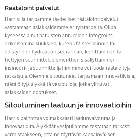
Räätälöintipalvelut
Harrisilla tarjoamme täydelliset räätälöintipalvelut
vastaamaan asiakkaidemme erityistarpeita. Olipa
kyseessä ainutlaatuisten antureiden integrointi,
erikoisominaisuuksien, kuten UV-steriloinnin tai
edistyneen hydraation seurannan, kehittäminen tai
tiettyjen suunnitteluelementtien sisällyttäminen,
insinööri- ja suunnittelijatiimimme voi luoda räätälöityjä
ratkaisuja. Olemme sitoutuneet tarjoamaan innovatiivisia,
räätälöityjä älykkäitä vesipulloja, jotka ylittävät
asiakkaiden odotukset.
Sitoutuminen laatuun ja innovaatioihin
Harris painottaa voimakkaasti laadunvalvontaa ja
innovaatioita. Älykkäät vesipullomme testataan tarkasti
varmistaakseen, että ne täyttävät kansainväliset