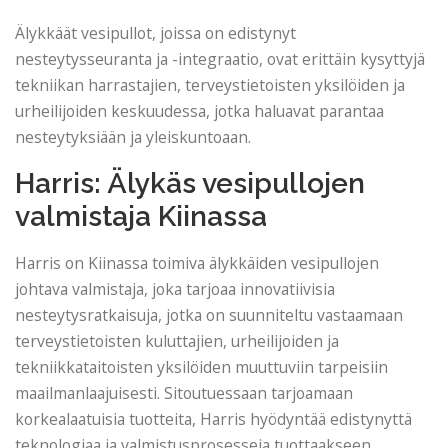
Älykkäät vesipullot, joissa on edistynyt
nesteytysseuranta ja -integraatio, ovat erittäin kysyttyjä
tekniikan harrastajien, terveystietoisten yksilöiden ja
urheilijoiden keskuudessa, jotka haluavat parantaa
nesteytyksiään ja yleiskuntoaan.
Harris: Älykäs vesipullojen
valmistaja Kiinassa
Harris on Kiinassa toimiva älykkäiden vesipullojen
johtava valmistaja, joka tarjoaa innovatiivisia
nesteytysratkaisuja, jotka on suunniteltu vastaamaan
terveystietoisten kuluttajien, urheilijoiden ja
tekniikkataitoisten yksilöiden muuttuviin tarpeisiin
maailmanlaajuisesti. Sitoutuessaan tarjoamaan
korkealaatuisia tuotteita, Harris hyödyntää edistynyttä
teknologiaa ja valmistusprosesseja tuottaakseen