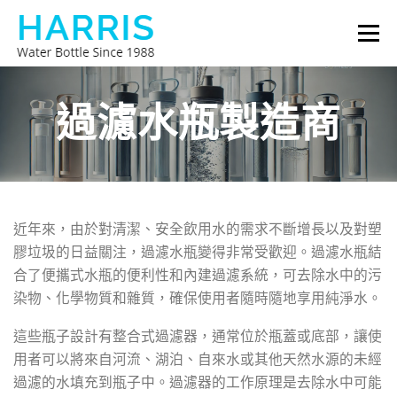
跳
選單
至
主
要
哈里斯水瓶
關於我們
聯繫我們
內
過濾水瓶製造商
容
近年來，由於對清潔、安全飲用水的需求不斷增長以及對塑
膠垃圾的日益關注，過濾水瓶變得非常受歡迎。過濾水瓶結
合了便攜式水瓶的便利性和內建過濾系統，可去除水中的污
染物、化學物質和雜質，確保使用者隨時隨地享用純淨水。
這些瓶子設計有整合式過濾器，通常位於瓶蓋或底部，讓使
用者可以將來自河流、湖泊、自來水或其他天然水源的未經
過濾的水填充到瓶子中。過濾器的工作原理是去除水中可能