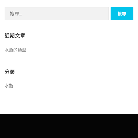
搜
尋
關
鍵
近期文章
字:
水瓶的類型
分類
水瓶