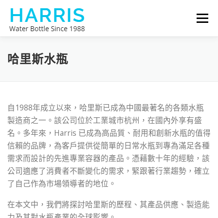
跳
選單
至
主
要
哈里斯水瓶
關於我們
聯繫我們
內
哈里斯水瓶
容
自1988年成立以來，哈里斯已成為中國最著名的各類水瓶
製造商之一。該公司位於工業城市杭州，在國內外享有盛
名。多年來，Harris 已成為高品質、耐用和創新水瓶的值得
信賴的品牌，為客戶提供從簡單的日常水瓶到專為滿足各種
需求而設計的先進專業容器的產品。憑藉數十年的經驗，該
公司適應了消費者不斷變化的需求，緊跟著行業趨勢，確立
了自己作為市場領導者的地位。
在本文中，我們將探討哈里斯的歷程、其產品供應、製造能
力及其對水瓶產業的全球影響。