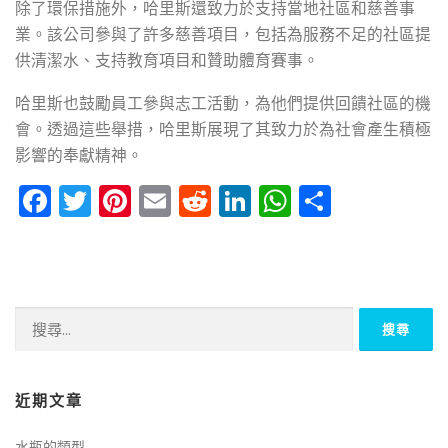
除了環保措施外，哈里斯還致力於支持當地社區和慈善事
業。該公司參與了許多慈善項目，包括為服務不足的社區提
供清潔水、支持教育項目和贊助體育賽事。
哈里斯也鼓勵員工參與志工活動，為他們提供回饋社區的機
會。透過這些舉措，哈里斯展現了其致力於為社會產生積極
影響的奉獻精神。
Facebook
Twitter
Pinterest
Email
Reddit
LinkedIn
WhatsApp
Share
搜
尋
關
鍵
近期文章
字:
水瓶的類型