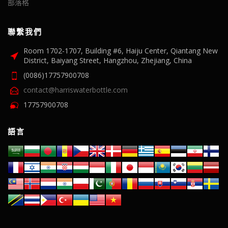
部落格
聯繫我們
Room 1702-1707, Building #6, Haiju Center, Qiantang New
District, Baiyang Street, Hangzhou, Zhejiang, China
(0086)17757900708
contact@harriswaterbottle.com
17757900708
語言