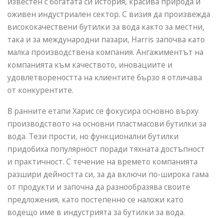
известен с богатата си история, красива природа и
оживен индустриален сектор. С визия да произвежда
висококачествени бутилки за вода както за местни,
така и за международни пазари, Harris започва като
малка производствена компания. Ангажиментът на
компанията към качеството, иновациите и
удовлетвореността на клиентите бързо я отличава
от конкурентите.
В ранните етапи Харис се фокусира основно върху
производството на основни пластмасови бутилки за
вода. Тези прости, но функционални бутилки
придобиха популярност поради тяхната достъпност
и практичност. С течение на времето компанията
разшири дейността си, за да включи по-широка гама
от продукти и започна да разнообразява своите
предложения, като постепенно се наложи като
водещо име в индустрията за бутилки за вода.