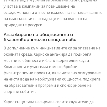
за чиста вода и усилия за опазване. Харис редовно
участва в кампании за повишаване на
осведомеността относно важността на намаляването
на пластмасовите отпадъци и опазването на
природните ресурси.
Ангажиране на общността и
благотворителни инициативи
В допълнение към инициативите си за опазване на
околната среда, Харис се ангажира да подкрепя
местните общности и благотворителни каузи.
Компанията е участвала в многобройни
филантропични проекти, включително осигуряване
на чиста вода на необслужвани общности, подкрепа
на образователни програми и спонсориране на
спортни събития.
Харис също така насърчава своите служители да