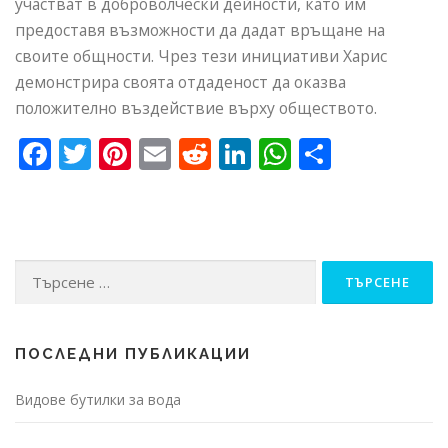
участват в доброволчески дейности, като им
предоставя възможности да дадат връщане на
своите общности. Чрез тези инициативи Харис
демонстрира своята отдаденост да оказва
положително въздействие върху обществото.
Facebook
Twitter
Pinterest
Email
Reddit
LinkedIn
WhatsApp
Share
Търсене
за:
ПОСЛЕДНИ ПУБЛИКАЦИИ
Видове бутилки за вода