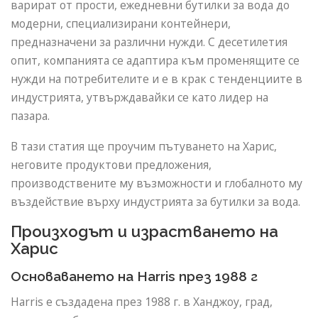
варират от прости, ежедневни бутилки за вода до
модерни, специализирани контейнери,
предназначени за различни нужди. С десетилетия
опит, компанията се адаптира към променящите се
нужди на потребителите и е в крак с тенденциите в
индустрията, утвърждавайки се като лидер на
пазара.
В тази статия ще проучим пътуването на Харис,
неговите продуктови предложения,
производствените му възможности и глобалното му
въздействие върху индустрията за бутилки за вода.
Произходът и израстването на
Харис
Основаването на Harris през 1988 г
Harris е създадена през 1988 г. в Ханджоу, град,