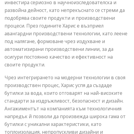
инвестира сериозно в научноизследователска и
развойна дейност, като непрекъснато се стреми да
подобрява своите продукти и производствени
процеси. През годините Харис е възприел
авангардни производствени технологии, като леене
под налягане, формоване чрез издухване и
автоматизирани производствени линии, за да
осигури постоянно качество и ефективност на
своите продукти.
Чрез интегрирането на модерни технологии в своя
производствен процес, Харис успя да създаде
бутилки за вода, които отговарят на най-високите
стандарти за издръжливост, безопасност и дизайн.
Ангажиментът на компанията към технологичния
напредък й позволи да произвежда широка гама от
бутилки с уникални характеристики, като
топлоизолация, непропускливи дизайни и