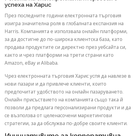
успеха на Харис
През последните години електронната търговия
изигра значителна роля в глобалната експанзия на
Harris. Компанията е използвала онлайн платформи,
за да достигне до по-широка клиентска база, като
продава продуктите си директно през уебсайта си,
както и чрез платформи на трети страни като
Amazon, eBay и Alibaba.
Чрез електронната търговия Харис успя да навлезе в
нови пазари и да привлече клиенти, които
предпочитат удобството на онлайн пазаруването.
Онлайн присъствието на компанията също така й
позволи да предлага персонализирани продукти и да
се възползва от целенасочени маркетингови
стратегии, за да обслужва по-добре своите клиенти.
Инициативите за корпоративна