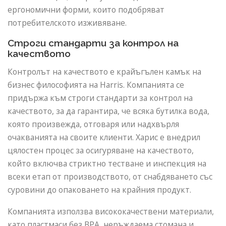
ергономични форми, които подобряват
потребителското изживяване.
Строги стандарти за контрол на
качеството
Контролът на качеството е крайъгълен камък на
бизнес философията на Harris. Компанията се
придържа към строги стандарти за контрол на
качеството, за да гарантира, че всяка бутилка вода,
която произвежда, отговаря или надхвърля
очакванията на своите клиенти. Харис е внедрил
цялостен процес за осигуряване на качеството,
който включва стриктно тестване и инспекция на
всеки етап от производството, от снабдяването със
суровини до опаковането на крайния продукт.
Компанията използва висококачествени материали,
като пластмаси без BPA, неръждаема стомана и