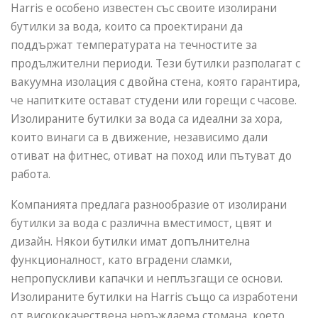
Harris е особено известен със своите изолирани
бутилки за вода, които са проектирани да
поддържат температурата на течностите за
продължителни периоди. Тези бутилки разполагат с
вакуумна изолация с двойна стена, която гарантира,
че напитките остават студени или горещи с часове.
Изолираните бутилки за вода са идеални за хора,
които винаги са в движение, независимо дали
отиват на фитнес, отиват на поход или пътуват до
работа.
Компанията предлага разнообразие от изолирани
бутилки за вода с различна вместимост, цвят и
дизайн. Някои бутилки имат допълнителна
функционалност, като вградени сламки,
непропускливи капачки и неплъзгащи се основи.
Изолираните бутилки на Harris също са изработени
от висококачествена неръждаема стомана, което