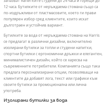
запазват напитките студени до 24 часа и горещи до
12 часа. Бутилките от неръждаема стомана също са
по-издръжливи от пластмасовите, което ги прави
популярен избор сред клиентите, които искат
дълготраен и устойчив вариант.
Бутилките за вода от неръждаема стомана на Harris
се предлагат в различни дизайни, включително
изолирани бутилки за топли и студени напитки,
спортни бутилки с ергономични дръжки и елегантен,
минималистичен дизайн, който се харесва на
съвременните потребители. Компанията също така
предлага персонализирани опции, позволяващи на
клиентите да добавят лога, текст или графики към
своите бутилки за промоционална или лична
употреба.
Изолирани бутилки за вода