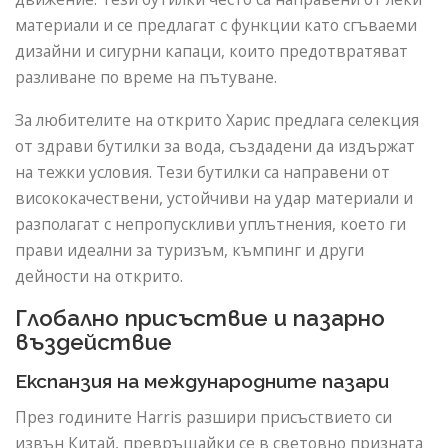
материали и се предлагат с функции като сгъваеми
дизайни и сигурни капаци, които предотвратяват
разливане по време на пътуване.
За любителите на открито Харис предлага селекция
от здрави бутилки за вода, създадени да издържат
на тежки условия. Тези бутилки са направени от
висококачествени, устойчиви на удар материали и
разполагат с непропускливи уплътнения, което ги
прави идеални за туризъм, къмпинг и други
дейности на открито.
Глобално присъствие и пазарно
въздействие
Експанзия на международните пазари
През годините Harris разшири присъствието си
извън Китай, превръщайки се в световно призната