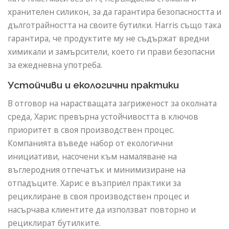
хранителен силикон, за да гарантира безопасността и
дълготрайността на своите бутилки. Harris също така
гарантира, че продуктите му не съдържат вредни
химикали и замърсители, което ги прави безопасни
за ежедневна употреба.
Устойчиви и екологични практики
В отговор на нарастващата загриженост за околната
среда, Харис превърна устойчивостта в ключов
приоритет в своя производствен процес.
Компанията въведе набор от екологични
инициативи, насочени към намаляване на
въглеродния отпечатък и минимизиране на
отпадъците. Харис е възприел практики за
рециклиране в своя производствен процес и
насърчава клиентите да използват повторно и
рециклират бутилките.