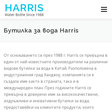
Към
Меню
съдържанието
БУТИЛКА ЗА ВОДА HARRIS
ЗА НАС
Бутилка за вода Harris
СВЪРЖЕТЕ СЕ С НАС
От основаването си през 1988 г. Harris се превърна в
един от най-известните производители на различни
видове бутилки за вода в Китай. Разположена в
индустриалния град Ханджоу, компанията си е
създала име както в страната, така и в
международен план. През годините Harris се
превърна в доверено име за висококачествени,
издръжливи и иновативни бутилки за вода,
предоставяйки на клиентите продукти, които