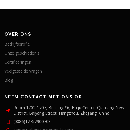
OVER ONS
Bedrijfsprofiel
Onze geschiedenis
Certificeringen
Veelgestelde vragen
Blog
NEEM CONTACT MET ONS OP
Room 1702-1707, Building #6, Haiju Center, Qiantang New
District, Baiyang Street, Hangzhou, Zhejiang, China
(0086)17757900708
contact@harriswaterbottle.com