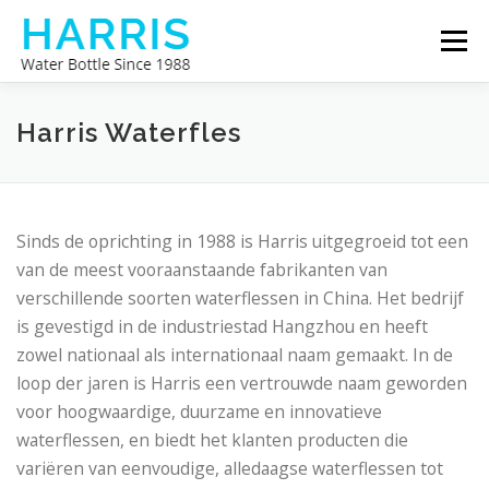
Ga
Menu
naar
de
inhoud
HARRIS WATERFLES
OVER ONS
Harris Waterfles
NEEM CONTACT MET ONS OP
Sinds de oprichting in 1988 is Harris uitgegroeid tot een
van de meest vooraanstaande fabrikanten van
verschillende soorten waterflessen in China. Het bedrijf
is gevestigd in de industriestad Hangzhou en heeft
zowel nationaal als internationaal naam gemaakt. In de
loop der jaren is Harris een vertrouwde naam geworden
voor hoogwaardige, duurzame en innovatieve
waterflessen, en biedt het klanten producten die
variëren van eenvoudige, alledaagse waterflessen tot