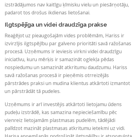
izstrādājumos nav kaitīgu ķīmisku vielu un piesārņotāju,
padarot tos drošus ikdienas lietošanai.
Ilgtspējīga un videi draudzīga prakse
Reaģējot uz pieaugošajām vides problēmām, Hariss ir
izvirzījis ilgtspējību par galveno prioritāti savā ražošanas
procesā. Uzņēmums ir ieviesis virkni videi draudzīgu
iniciatīvu, kuru mērķis ir samazināt oglekļa pēdas
nospiedumu un samazināt atkritumu daudzumu. Hariss
savā ražošanas procesā ir pieņēmis otrreizējās
pārstrādes praksi un mudina klientus atkārtoti izmantot
un pārstrādāt tā pudeles.
Uzņēmums ir arī investējis atkārtoti lietojamu ūdens
pudeļu izstrādē, kas samazina nepieciešamību pēc
vienreiz lietojamām plastmasas pudelēm, tādējādi
palīdzot mazināt plastmasas atkritumu ietekmi uz vidi.
Harisa apņemšanās nodrošināt ilgtspējību ir atspoguļota