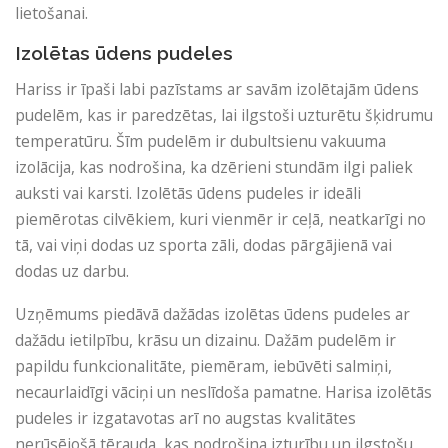
lietošanai.
Izolētas ūdens pudeles
Hariss ir īpaši labi pazīstams ar savām izolētajām ūdens
pudelēm, kas ir paredzētas, lai ilgstoši uzturētu šķidrumu
temperatūru. Šīm pudelēm ir dubultsienu vakuuma
izolācija, kas nodrošina, ka dzērieni stundām ilgi paliek
auksti vai karsti. Izolētās ūdens pudeles ir ideāli
piemērotas cilvēkiem, kuri vienmēr ir ceļā, neatkarīgi no
tā, vai viņi dodas uz sporta zāli, dodas pārgājienā vai
dodas uz darbu.
Uzņēmums piedāvā dažādas izolētas ūdens pudeles ar
dažādu ietilpību, krāsu un dizainu. Dažām pudelēm ir
papildu funkcionalitāte, piemēram, iebūvēti salmiņi,
necaurlaidīgi vāciņi un neslīdoša pamatne. Harisa izolētās
pudeles ir izgatavotas arī no augstas kvalitātes
nerūsējošā tērauda, ​​kas nodrošina izturību un ilgstošu