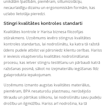
unikālām īpašībām, piemēram, siltumizolāciju,
necaurlaidīgu dizainu un ergonomiskām formām, kas
uzlabo lietotāja pieredzi.
Stingri kvalitātes kontroles standarti
Kvalitātes kontrole ir Harisa biznesa filozofijas
stūrakmens. Uzņēmums ievēro stingrus kvalitātes
kontroles standartus, lai nodrošinātu, ka katra tā ražotā
ūdens pudele atbilst vai pārsniedz klientu cerības. Hariss
ir ieviesis visaptverošu kvalitātes nodrošināšanas
procesu, kas ietver stingru testēšanu un pārbaudi katrā
ražošanas posmā, sākot no izejmateriālu iegūšanas līdz
galaprodukta iepakojumam.
Uzņēmums izmanto augstas kvalitātes materiālus,
piemēram, BPA nesaturošu plastmasu, nerūsējošo
tēraudu un pārtikas silikonu, lai nodrošinātu savu pudeļu
drošību un ilgmūžību. Hariss arī nodrošina, ka tā