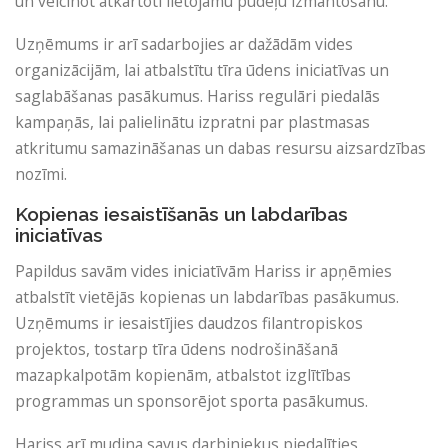
un veicinot atkārtoti lietojamu pudeļu izmantošanu.
Uzņēmums ir arī sadarbojies ar dažādām vides
organizācijām, lai atbalstītu tīra ūdens iniciatīvas un
saglabāšanas pasākumus. Hariss regulāri piedalās
kampaņās, lai palielinātu izpratni par plastmasas
atkritumu samazināšanas un dabas resursu aizsardzības
nozīmi.
Kopienas iesaistīšanās un labdarības
iniciatīvas
Papildus savām vides iniciatīvām Hariss ir apņēmies
atbalstīt vietējās kopienas un labdarības pasākumus.
Uzņēmums ir iesaistījies daudzos filantropiskos
projektos, tostarp tīra ūdens nodrošināšanā
mazapkalpotām kopienām, atbalstot izglītības
programmas un sponsorējot sporta pasākumus.
Hariss arī mudina savus darbiniekus piedalīties