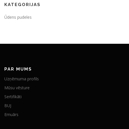
KATEGORIJAS
Ūdens pudeles
PAR MUMS
Uzņēmuma profils
Mūsu vēsture
Sertifikāti
BUJ
Emuārs