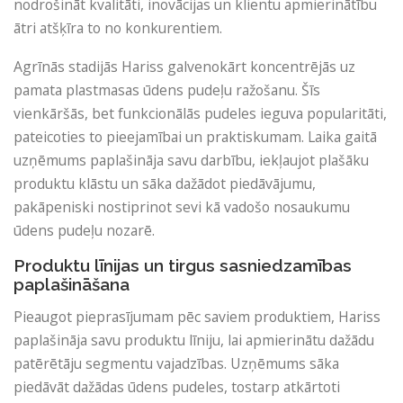
nodrošināt kvalitāti, inovācijas un klientu apmierinātību
ātri atšķīra to no konkurentiem.
Agrīnās stadijās Hariss galvenokārt koncentrējās uz
pamata plastmasas ūdens pudeļu ražošanu. Šīs
vienkāršās, bet funkcionālās pudeles ieguva popularitāti,
pateicoties to pieejamībai un praktiskumam. Laika gaitā
uzņēmums paplašināja savu darbību, iekļaujot plašāku
produktu klāstu un sāka dažādot piedāvājumu,
pakāpeniski nostiprinot sevi kā vadošo nosaukumu
ūdens pudeļu nozarē.
Produktu līnijas un tirgus sasniedzamības
paplašināšana
Pieaugot pieprasījumam pēc saviem produktiem, Hariss
paplašināja savu produktu līniju, lai apmierinātu dažādu
patērētāju segmentu vajadzības. Uzņēmums sāka
piedāvāt dažādas ūdens pudeles, tostarp atkārtoti