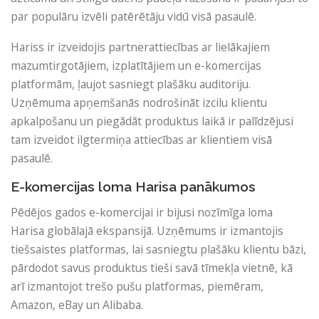
par populāru izvēli patērētāju vidū visā pasaulē.
Hariss ir izveidojis partnerattiecības ar lielākajiem
mazumtirgotājiem, izplatītājiem un e-komercijas
platformām, ļaujot sasniegt plašāku auditoriju.
Uzņēmuma apņemšanās nodrošināt izcilu klientu
apkalpošanu un piegādāt produktus laikā ir palīdzējusi
tam izveidot ilgtermiņa attiecības ar klientiem visā
pasaulē.
E-komercijas loma Harisa panākumos
Pēdējos gados e-komercijai ir bijusi nozīmīga loma
Harisa globālajā ekspansijā. Uzņēmums ir izmantojis
tiešsaistes platformas, lai sasniegtu plašāku klientu bāzi,
pārdodot savus produktus tieši savā tīmekļa vietnē, kā
arī izmantojot trešo pušu platformas, piemēram,
Amazon, eBay un Alibaba.