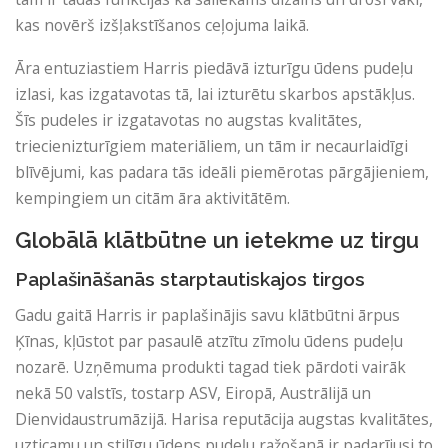
kas novērš izšļakstīšanos ceļojuma laikā.
Āra entuziastiem Harris piedāvā izturīgu ūdens pudeļu
izlasi, kas izgatavotas tā, lai izturētu skarbos apstākļus.
Šīs pudeles ir izgatavotas no augstas kvalitātes,
triecienizturīgiem materiāliem, un tām ir necaurlaidīgi
blīvējumi, kas padara tās ideāli piemērotas pārgājieniem,
kempingiem un citām āra aktivitātēm.
Globālā klātbūtne un ietekme uz tirgu
Paplašināšanās starptautiskajos tirgos
Gadu gaitā Harris ir paplašinājis savu klātbūtni ārpus
Ķīnas, kļūstot par pasaulē atzītu zīmolu ūdens pudeļu
nozarē. Uzņēmuma produkti tagad tiek pārdoti vairāk
nekā 50 valstīs, tostarp ASV, Eiropā, Austrālijā un
Dienvidaustrumāzijā. Harisa reputācija augstas kvalitātes,
uzticamu un stilīgu ūdens pudeļu ražošanā ir padarījusi to