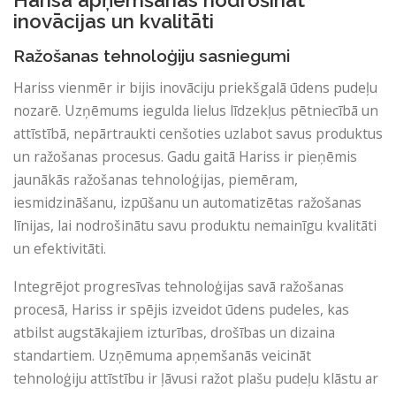
Harisa apņemšanās nodrošināt
inovācijas un kvalitāti
Ražošanas tehnoloģiju sasniegumi
Hariss vienmēr ir bijis inovāciju priekšgalā ūdens pudeļu
nozarē. Uzņēmums iegulda lielus līdzekļus pētniecībā un
attīstībā, nepārtraukti cenšoties uzlabot savus produktus
un ražošanas procesus. Gadu gaitā Hariss ir pieņēmis
jaunākās ražošanas tehnoloģijas, piemēram,
iesmidzināšanu, izpūšanu un automatizētas ražošanas
līnijas, lai nodrošinātu savu produktu nemainīgu kvalitāti
un efektivitāti.
Integrējot progresīvas tehnoloģijas savā ražošanas
procesā, Hariss ir spējis izveidot ūdens pudeles, kas
atbilst augstākajiem izturības, drošības un dizaina
standartiem. Uzņēmuma apņemšanās veicināt
tehnoloģiju attīstību ir ļāvusi ražot plašu pudeļu klāstu ar