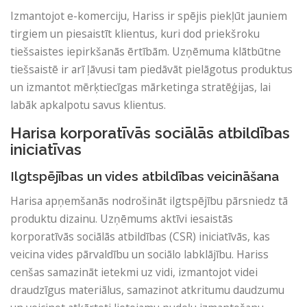
Izmantojot e-komerciju, Hariss ir spējis piekļūt jauniem
tirgiem un piesaistīt klientus, kuri dod priekšroku
tiešsaistes iepirkšanās ērtībām. Uzņēmuma klātbūtne
tiešsaistē ir arī ļāvusi tam piedāvāt pielāgotus produktus
un izmantot mērķtiecīgas mārketinga stratēģijas, lai
labāk apkalpotu savus klientus.
Harisa korporatīvās sociālās atbildības
iniciatīvas
Ilgtspējības un vides atbildības veicināšana
Harisa apņemšanās nodrošināt ilgtspējību pārsniedz tā
produktu dizainu. Uzņēmums aktīvi iesaistās
korporatīvās sociālās atbildības (CSR) iniciatīvās, kas
veicina vides pārvaldību un sociālo labklājību. Hariss
cenšas samazināt ietekmi uz vidi, izmantojot videi
draudzīgus materiālus, samazinot atkritumu daudzumu