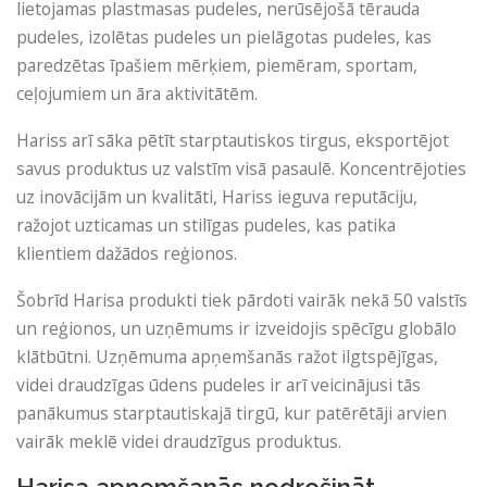
lietojamas plastmasas pudeles, nerūsējošā tērauda
pudeles, izolētas pudeles un pielāgotas pudeles, kas
paredzētas īpašiem mērķiem, piemēram, sportam,
ceļojumiem un āra aktivitātēm.
Hariss arī sāka pētīt starptautiskos tirgus, eksportējot
savus produktus uz valstīm visā pasaulē. Koncentrējoties
uz inovācijām un kvalitāti, Hariss ieguva reputāciju,
ražojot uzticamas un stilīgas pudeles, kas patika
klientiem dažādos reģionos.
Šobrīd Harisa produkti tiek pārdoti vairāk nekā 50 valstīs
un reģionos, un uzņēmums ir izveidojis spēcīgu globālo
klātbūtni. Uzņēmuma apņemšanās ražot ilgtspējīgas,
videi draudzīgas ūdens pudeles ir arī veicinājusi tās
panākumus starptautiskajā tirgū, kur patērētāji arvien
vairāk meklē videi draudzīgus produktus.