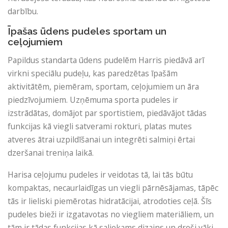
darbību.
Īpašas ūdens pudeles sportam un
ceļojumiem
Papildus standarta ūdens pudelēm Harris piedāvā arī
virkni speciālu pudeļu, kas paredzētas īpašām
aktivitātēm, piemēram, sportam, ceļojumiem un āra
piedzīvojumiem. Uzņēmuma sporta pudeles ir
izstrādātas, domājot par sportistiem, piedāvājot tādas
funkcijas kā viegli satverami rokturi, platas mutes
atveres ātrai uzpildīšanai un integrēti salmiņi ērtai
dzeršanai treniņa laikā.
Harisa ceļojumu pudeles ir veidotas tā, lai tās būtu
kompaktas, necaurlaidīgas un viegli pārnēsājamas, tāpēc
tās ir lieliski piemērotas hidratācijai, atrodoties ceļā. Šīs
pudeles bieži ir izgatavotas no viegliem materiāliem, un
tām ir tādas funkcijas kā saliekams dizains un droši vāki,