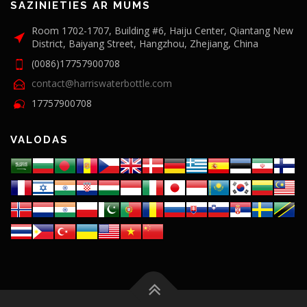
SAZINIETIES AR MUMS
Room 1702-1707, Building #6, Haiju Center, Qiantang New
District, Baiyang Street, Hangzhou, Zhejiang, China
(0086)17757900708
contact@harriswaterbottle.com
17757900708
VALODAS