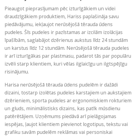
Pieaugot pieprasījumam pēc izturīgākiem un videi
draudzīgākiem produktiem, Hariss paplašināja savu
piedāvājumu, iekļaujot nerūsējošā tērauda ūdens
pudeles. Šīs pudeles ir pazīstamas ar izcilām izolācijas
īpašībām, saglabājot dzērienus aukstus līdz 24 stundām
un karstus līdz 12 stundām. Nerūsējošā tērauda pudeles
ir arī izturīgākas par plastmasu, padarot tās par populāru
izvēli starp klientiem, kuri vēlas ilglaicīgu un ilgtspējīgu
risinājumu.
Harisa nerūsējošā tērauda ūdens pudelēm ir dažādi
dizaini, tostarp izolētas pudeles karstajiem un aukstajiem
dzērieniem, sporta pudeles ar ergonomiskiem rokturiem
un gluds, minimālistisks dizains, kas patīk mūsdienu
patērētājiem. Uzņēmums piedāvā arī pielāgojamas
iespējas, ļaujot klientiem pievienot logotipus, tekstu vai
grafiku savām pudelēm reklāmas vai personiskai