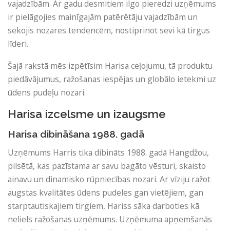
vajadzībām. Ar gadu desmitiem ilgo pieredzi uzņēmums
ir pielāgojies mainīgajām patērētāju vajadzībām un
sekojis nozares tendencēm, nostiprinot sevi kā tirgus
līderi.
Šajā rakstā mēs izpētīsim Harisa ceļojumu, tā produktu
piedāvājumus, ražošanas iespējas un globālo ietekmi uz
ūdens pudeļu nozari.
Harisa izcelsme un izaugsme
Harisa dibināšana 1988. gadā
Uzņēmums Harris tika dibināts 1988. gadā Hangdžou,
pilsētā, kas pazīstama ar savu bagāto vēsturi, skaisto
ainavu un dinamisko rūpniecības nozari. Ar vīziju ražot
augstas kvalitātes ūdens pudeles gan vietējiem, gan
starptautiskajiem tirgiem, Hariss sāka darboties kā
neliels ražošanas uzņēmums. Uzņēmuma apņemšanās