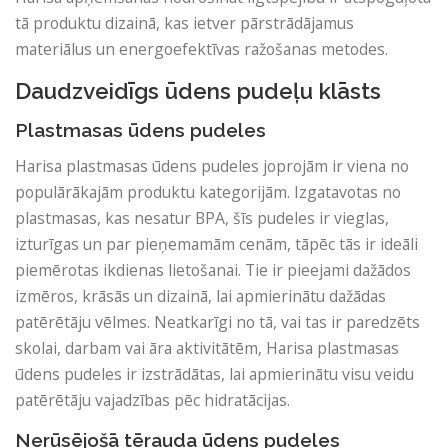
tā produktu dizainā, kas ietver pārstrādājamus
materiālus un energoefektīvas ražošanas metodes.
Daudzveidīgs ūdens pudeļu klāsts
Plastmasas ūdens pudeles
Harisa plastmasas ūdens pudeles joprojām ir viena no
populārākajām produktu kategorijām. Izgatavotas no
plastmasas, kas nesatur BPA, šīs pudeles ir vieglas,
izturīgas un par pieņemamām cenām, tāpēc tās ir ideāli
piemērotas ikdienas lietošanai. Tie ir pieejami dažādos
izmēros, krāsās un dizainā, lai apmierinātu dažādas
patērētāju vēlmes. Neatkarīgi no tā, vai tas ir paredzēts
skolai, darbam vai āra aktivitātēm, Harisa plastmasas
ūdens pudeles ir izstrādātas, lai apmierinātu visu veidu
patērētāju vajadzības pēc hidratācijas.
Nerūsējošā tērauda ūdens pudeles