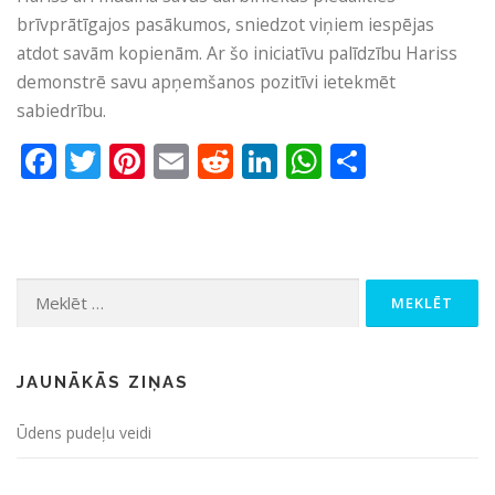
brīvprātīgajos pasākumos, sniedzot viņiem iespējas
atdot savām kopienām. Ar šo iniciatīvu palīdzību Hariss
demonstrē savu apņemšanos pozitīvi ietekmēt
sabiedrību.
Facebook
Twitter
Pinterest
Email
Reddit
LinkedIn
WhatsApp
Share
Meklēt:
JAUNĀKĀS ZIŅAS
Ūdens pudeļu veidi