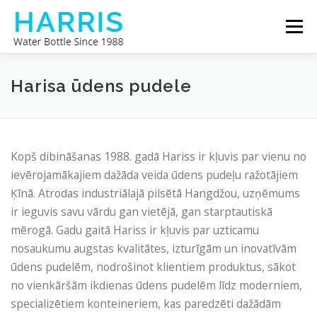
Skip
Menu
to
content
HARISA ŪDENS PUDELE
PAR MUMS
Harisa ūdens pudele
SAZINIETIES AR MUMS
Kopš dibināšanas 1988. gadā Hariss ir kļuvis par vienu no
ievērojamākajiem dažāda veida ūdens pudeļu ražotājiem
Ķīnā. Atrodas industriālajā pilsētā Hangdžou, uzņēmums
ir ieguvis savu vārdu gan vietējā, gan starptautiskā
mērogā. Gadu gaitā Hariss ir kļuvis par uzticamu
nosaukumu augstas kvalitātes, izturīgām un inovatīvām
ūdens pudelēm, nodrošinot klientiem produktus, sākot
no vienkāršām ikdienas ūdens pudelēm līdz moderniem,
specializētiem konteineriem, kas paredzēti dažādām