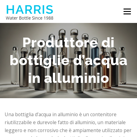
Passa
Menu
al
contenuto
BORRACCIA HARRIS
CHI SIAMO
CONTATTACI
Produttore di
bottiglie d’acqua
in alluminio
Una bottiglia d’acqua in alluminio è un contenitore
riutilizzabile e durevole fatto di alluminio, un materiale
leggero e non corrosivo che è ampiamente utilizzato per