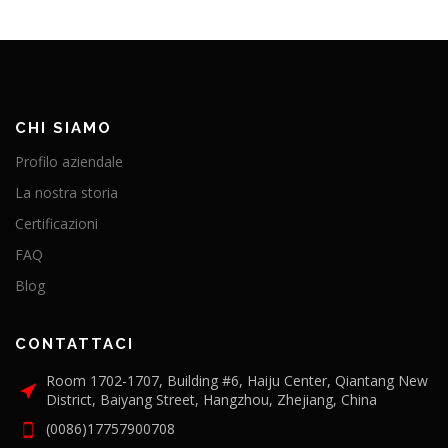
CHI SIAMO
Profilo aziendale
La nostra storia
Certificazioni
FAQ
Blog
CONTATTACI
Room 1702-1707, Building #6, Haiju Center, Qiantang New
District, Baiyang Street, Hangzhou, Zhejiang, China
(0086)17757900708