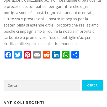
operazioni. Utilizziamo acciaio inossidabile di alta qualità
e processi ecocompatibili per garantire che ogni
bottiglia soddisfi i nostri rigorosi standard di durata,
sicurezza e prestazioni. Il nostro impegno per la
sostenibilità si estende oltre i prodotti che realizziamo,
poiché ci impegniamo a ridurre la nostra impronta di
carbonio e a promuovere l’uso di bottiglie d’acqua
riutilizzabili rispetto alla plastica monouso.
Facebook
Twitter
Pinterest
Email
Reddit
LinkedIn
WhatsApp
Share
Ricerca
per:
ARTICOLI RECENTI