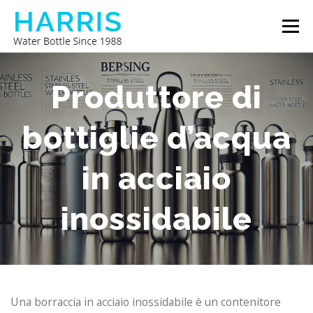
Passa
Menu
al
contenuto
BORRACCIA HARRIS
CHI SIAMO
CONTATTACI
Produttore di
bottiglie d’acqua
in acciaio
inossidabile
Una borraccia in acciaio inossidabile è un contenitore