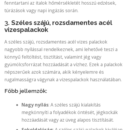
fenntartani az italok hőmérsékletét hosszú edzések,
túrázások vagy napi ingázás során.
3.
Széles szájú, rozsdamentes acél
vizespalackok
A széles szájú, rozsdamentes acél vizes palackok
nagyobb nyílással rendelkeznek, ami lehetővé teszi a
könnyű feltöltést, tisztítást, valamint jég vagy
gyümölcsforrázat hozzáadását a vízhez. Ezek a palackok
népszerűek azok számára, akik kényelemre és
rugalmasságra vágynak a vizespalackok használatában.
Főbb jellemzők:
Nagy nyílás
: A széles szájú kialakítás
megkönnyíti a folyadékok öntését, jégkockák
hozzáadását vagy az üveg alapos tisztítását.
Sokoldalúság
: A széles szájú palackok kiválóan