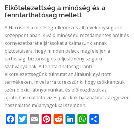
Elkötelezettség a minőség és a
fenntarthatóság mellett
A Harrisnél a minőség-ellenőrzés áll tevékenységünk
középpontjában. Kiváló minőségű rozsdamentes acélt és
környezetbarát eljárásokat alkalmazunk annak
biztosítására, hogy minden palack megfeleljen a
tartósság, biztonság és teljesítmény szigorú
szabványainak. A fenntarthatóság iránti
elkötelezettségünk túlmutat az általunk gyártott
termékeken, mivel arra törekszünk, hogy csökkentsük
szén-dioxid-lábnyomunkat, és előmozdítsuk az
újrafelhasználható vizes palackok használatát az egyszer
használatos műanyagokkal szemben.
Facebook
Twitter
Email
Pinterest
Reddit
LinkedIn
WhatsApp
Share