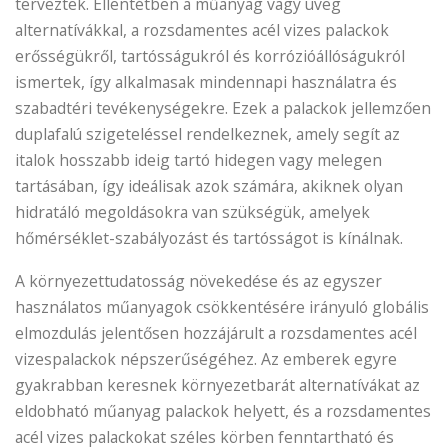
terveztek. Ellentétben a műanyag vagy üveg
alternatívákkal, a rozsdamentes acél vizes palackok
erősségükről, tartósságukról és korrózióállóságukról
ismertek, így alkalmasak mindennapi használatra és
szabadtéri tevékenységekre. Ezek a palackok jellemzően
duplafalú szigeteléssel rendelkeznek, amely segít az
italok hosszabb ideig tartó hidegen vagy melegen
tartásában, így ideálisak azok számára, akiknek olyan
hidratáló megoldásokra van szükségük, amelyek
hőmérséklet-szabályozást és tartósságot is kínálnak.
A környezettudatosság növekedése és az egyszer
használatos műanyagok csökkentésére irányuló globális
elmozdulás jelentősen hozzájárult a rozsdamentes acél
vizespalackok népszerűségéhez. Az emberek egyre
gyakrabban keresnek környezetbarát alternatívákat az
eldobható műanyag palackok helyett, és a rozsdamentes
acél vizes palackokat széles körben fenntartható és