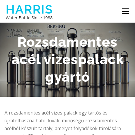
Tovább
Menü
a
tartalomhoz
HARRIS VIZES PALACK
RÓLUNK
Rozsdamentes
acél vizespalack
VEGYE FEL VELÜNK A KAPCSOLATOT
gyártó
A rozsdamentes acél vizes palack egy tartós és
újrafelhasználható, kiváló minőségű rozsdamentes
acélból készült tartály, amelyet folyadékok tárolására