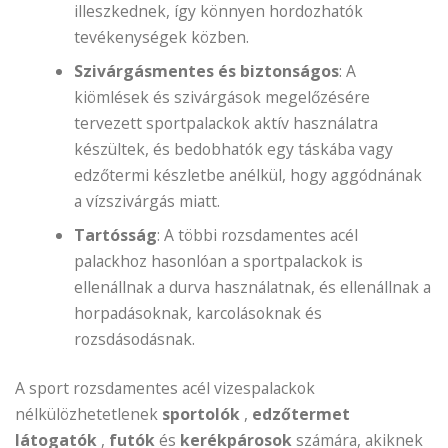
illeszkednek, így könnyen hordozhatók
tevékenységek közben.
Szivárgásmentes és biztonságos
: A
kiömlések és szivárgások megelőzésére
tervezett sportpalackok aktív használatra
készültek, és bedobhatók egy táskába vagy
edzőtermi készletbe anélkül, hogy aggódnának
a vízszivárgás miatt.
Tartósság
: A többi rozsdamentes acél
palackhoz hasonlóan a sportpalackok is
ellenállnak a durva használatnak, és ellenállnak a
horpadásoknak, karcolásoknak és
rozsdásodásnak.
A sport rozsdamentes acél vizespalackok
nélkülözhetetlenek
sportolók
,
edzőtermet
látogatók
,
futók
és
kerékpárosok
számára, akiknek