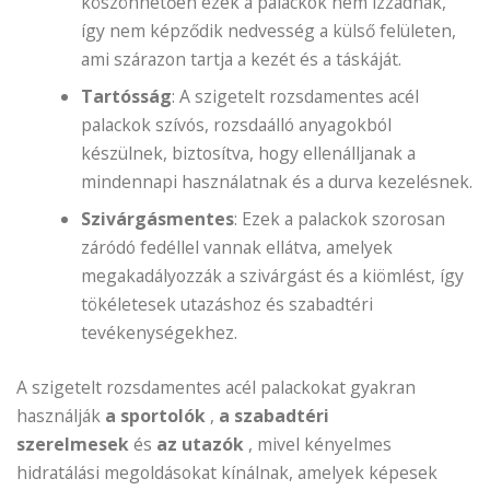
köszönhetően ezek a palackok nem izzadnak,
így nem képződik nedvesség a külső felületen,
ami szárazon tartja a kezét és a táskáját.
Tartósság
: A szigetelt rozsdamentes acél
palackok szívós, rozsdaálló anyagokból
készülnek, biztosítva, hogy ellenálljanak a
mindennapi használatnak és a durva kezelésnek.
Szivárgásmentes
: Ezek a palackok szorosan
záródó fedéllel vannak ellátva, amelyek
megakadályozzák a szivárgást és a kiömlést, így
tökéletesek utazáshoz és szabadtéri
tevékenységekhez.
A szigetelt rozsdamentes acél palackokat gyakran
használják
a sportolók
,
a szabadtéri
szerelmesek
és
az utazók
, mivel kényelmes
hidratálási megoldásokat kínálnak, amelyek képesek