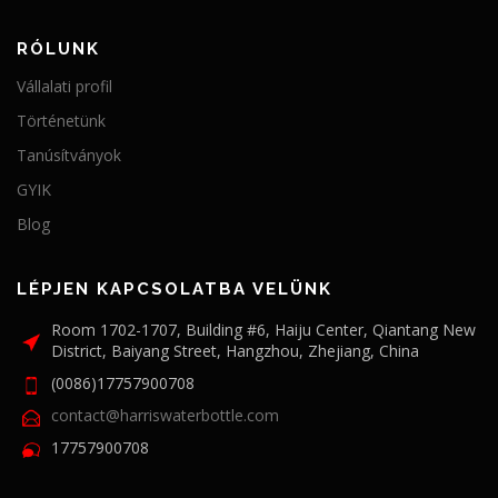
RÓLUNK
Vállalati profil
Történetünk
Tanúsítványok
GYIK
Blog
LÉPJEN KAPCSOLATBA VELÜNK
Room 1702-1707, Building #6, Haiju Center, Qiantang New
District, Baiyang Street, Hangzhou, Zhejiang, China
(0086)17757900708
contact@harriswaterbottle.com
17757900708