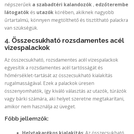
népszerűek
a szabadtéri kalandozók
,
edzőterembe
látogatók
és
utazók
körében, akiknek nagyobb
űrtartalmú, könnyen megtölthető és tisztítható palackra
van szükségük.
4.
Összecsukható rozsdamentes acél
vizespalackok
Az összecsukható, rozsdamentes acél vizespalackok
egyesítik a rozsdamentes acél tartósságát és
hőmérséklet-tartását az összecsukható kialakítás
rugalmasságával. Ezek a palackok üresen
összenyomhatók, így kiváló választás az utazók, túrázók
vagy bárki számára, aki helyet szeretne megtakarítani,
amikor nem használja az üveget.
Főbb jellemzők:
Helytakarékos kialakítás
: Az összecsukható