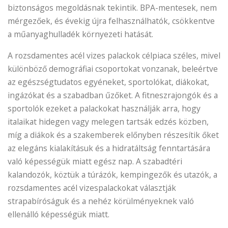
biztonságos megoldásnak tekintik. BPA-mentesek, nem
mérgezőek, és évekig újra felhasználhatók, csökkentve
a műanyaghulladék környezeti hatását.
A rozsdamentes acél vizes palackok célpiaca széles, mivel
különböző demográfiai csoportokat vonzanak, beleértve
az egészségtudatos egyéneket, sportolókat, diákokat,
ingázókat és a szabadban űzőket. A fitneszrajongók és a
sportolók ezeket a palackokat használják arra, hogy
italaikat hidegen vagy melegen tartsák edzés közben,
míg a diákok és a szakemberek előnyben részesítik őket
az elegáns kialakításuk és a hidratáltság fenntartására
való képességük miatt egész nap. A szabadtéri
kalandozók, köztük a túrázók, kempingezők és utazók, a
rozsdamentes acél vizespalackokat választják
strapabíróságuk és a nehéz körülményeknek való
ellenálló képességük miatt.