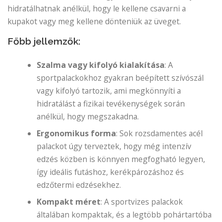
hidratálhatnak anélkül, hogy le kellene csavarni a
kupakot vagy meg kellene dönteniük az üveget.
Főbb jellemzők:
Szalma vagy kifolyó kialakítása
: A
sportpalackokhoz gyakran beépített szívószál
vagy kifolyó tartozik, ami megkönnyíti a
hidratálást a fizikai tevékenységek során
anélkül, hogy megszakadna.
Ergonomikus forma
: Sok rozsdamentes acél
palackot úgy terveztek, hogy még intenzív
edzés közben is könnyen megfogható legyen,
így ideális futáshoz, kerékpározáshoz és
edzőtermi edzésekhez.
Kompakt méret
: A sportvizes palackok
általában kompaktak, és a legtöbb pohártartóba