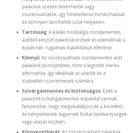
palackok üresen tekerhetők vagy
összecsukhatók, így hihetetlenül hordozhatóak
és könnyen tárolhatók szűk helyeken.
Tartósság
: A kiváló minőségű rozsdamentes
acélból készült palackok erősek és ellenállnak a
kopásnak, rugalmas kialakításuk ellenére.
Könnyű
: Az összecsukható rozsdamentes acél
palackok könnyebbek, mint a legtöbb merev
alternatíva, így ideálisak az utazók és a
szabadtéri szerelmesek számára.
Szivárgásmentes és biztonságos
: Ezek a
palackok szivárgásmentes kupakkal vannak
felszerelve, hogy megakadályozzák a kiömlést,
és kényelmesek legyenek fizikai tevékenységek
vagy utazás közben.
Környezetbarát
: Az összecsukható palackok