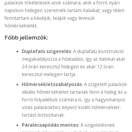
palackok tökéletesek azok számára, akik a forró nyári
napokon hidegen szeretnék tartani italaikat, vagy télen
fenntartani a kávéjuk, teájuk vagy levesük
hőmérsékletét.
Főbb jellemzők:
Duplafalú szigetelés
: A duplafalú konstrukció
megakadályozza a hőátadást, így az italokat akár
24 órán keresztül hidegen és akár 12 órán
keresztül melegen tartja.
Hőmérsékletszabályozás
: A szigetelt palackok
ideális hőmérsékletet tartanak fenn a hideg és a
forró folyadékok számára is, így a hagyományos
vizes palackokhoz képest kiváló hőmérséklet-
tartást biztosítanak.
Páralecsapódás mentes
: A szigetelésnek