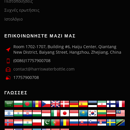
Πιστοποιήσεις
Συχνές ερωτήσεις
Ιστολόγιο
ΕΠΙΚΟΙΝΩΝΉΣΤΕ ΜΑΖΊ ΜΑΣ
Room 1702-1707, Building #6, Haiju Center, Qiantang
New District, Baiyang Street, Hangzhou, Zhejiang, China
(0086)17757900708
contact@harriswaterbottle.com
17757900708
ΓΛΏΣΣΕΣ