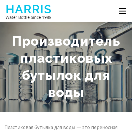
Перейти
Меню
к
содержимому
БУТЫЛКА ДЛЯ ВОДЫ HARRIS
О НАС
Производитель
пластиковых
СВЯЖИТЕСЬ С НАМИ
бутылок для
воды
Пластиковая бутылка для воды — это переносная