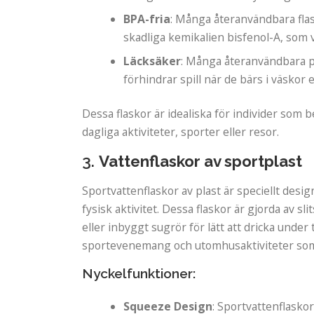
BPA-fria
: Många återanvändbara flask
skadliga kemikalien bisfenol-A, som va
Läcksäker
: Många återanvändbara pl
förhindrar spill när de bärs i väskor 
Dessa flaskor är idealiska för individer som 
dagliga aktiviteter, sporter eller resor.
3.
Vattenflaskor av sportplast
Sportvattenflaskor av plast är speciellt desi
fysisk aktivitet. Dessa flaskor är gjorda av s
eller inbyggt sugrör för lätt att dricka unde
sportevenemang och utomhusaktiviteter som 
Nyckelfunktioner:
Squeeze Design
: Sportvattenflasko