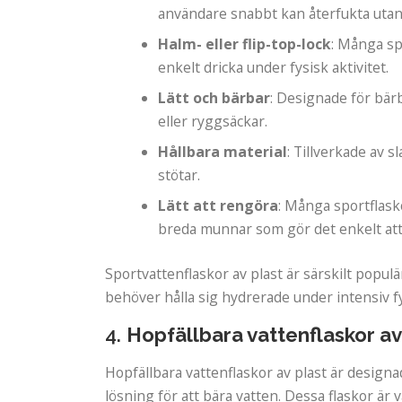
användare snabbt kan återfukta utan a
Halm- eller flip-top-lock
: Många spo
enkelt dricka under fysisk aktivitet.
Lätt och bärbar
: Designade för bärb
eller ryggsäckar.
Hållbara material
: Tillverkade av s
stötar.
Lätt att rengöra
: Många sportflasko
breda munnar som gör det enkelt att 
Sportvattenflaskor av plast är särskilt pop
behöver hålla sig hydrerade under intensiv fys
4.
Hopfällbara vattenflaskor av
Hopfällbara vattenflaskor av plast är design
lösning för att bära vatten. Dessa flaskor är v