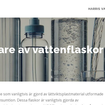
HARRIS V
are av vattenflaskor
re som vanligtvis är gjord av lättviktsplastmaterial utformade
onsumtion. Dessa flaskor är vanligtvis gjorda av