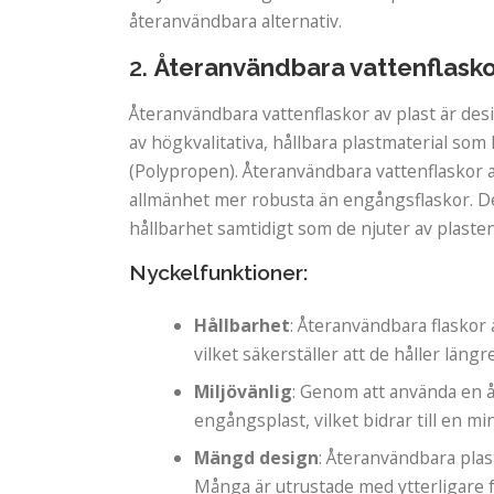
återanvändbara alternativ.
2.
Återanvändbara vattenflasko
Återanvändbara vattenflaskor av plast är desi
av högkvalitativa, hållbara plastmaterial som
(Polypropen). Återanvändbara vattenflaskor a
allmänhet mer robusta än engångsflaskor. De
hållbarhet samtidigt som de njuter av plaste
Nyckelfunktioner:
Hållbarhet
: Återanvändbara flaskor 
vilket säkerställer att de håller längr
Miljövänlig
: Genom att använda en 
engångsplast, vilket bidrar till en mi
Mängd design
: Återanvändbara plas
Många är utrustade med ytterligare 