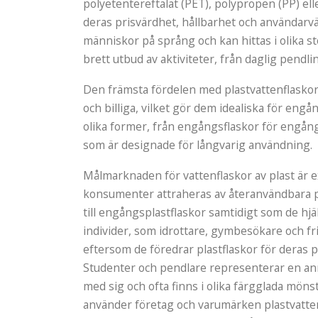
polyetentereftalat (PET), polypropen (PP) el
deras prisvärdhet, hållbarhet och användarvä
människor på språng och kan hittas i olika st
brett utbud av aktiviteter, från daglig pendli
Den främsta fördelen med plastvattenflaskor 
och billiga, vilket gör dem idealiska för eng
olika former, från engångsflaskor för engång
som är designade för långvarig användning.
Målmarknaden för vattenflaskor av plast är 
konsumenter attraheras av återanvändbara pla
till engångsplastflaskor samtidigt som de hjäl
individer, som idrottare, gymbesökare och fr
eftersom de föredrar plastflaskor för deras p
Studenter och pendlare representerar en ann
med sig och ofta finns i olika färgglada möns
använder företag och varumärken plastvattenf