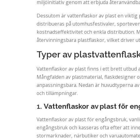
miljöinitiativ genom att erbjuda återanvändbara
Dessutom är vattenflaskor av plast en vikti
distribueras på utomhusfestivaler, sportev
kostnadseffektivitet och enkla distribution. M
återvinningsbara plastflaskor, vilket driver 
Typer av plastvattenflas
Vattenflaskor av plast finns i ett brett utbud
Mångfalden av plastmaterial, flaskdesigner o
anpassningsbara. Nedan är huvudtyperna av p
och tillämpningar.
1.
Vattenflaskor av plast för e
Vattenflaskor av plast för engångsbruk, vanli
engångsbruk och kasseras ofta efter att inneh
stormarknader, närbutiker och varuautomater. D