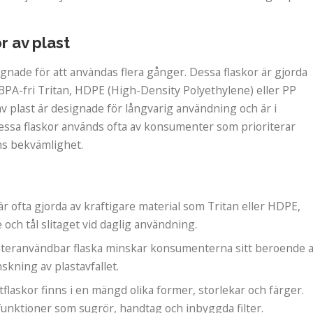
r av plast
gnade för att användas flera gånger. Dessa flaskor är gjorda
 BPA-fri Tritan, HDPE (High-Density Polyethylene) eller PP
v plast är designade för långvarig användning och är i
ssa flaskor används ofta av konsumenter som prioriterar
ns bekvämlighet.
är ofta gjorda av kraftigare material som Tritan eller HDPE,
e och tål slitaget vid daglig användning.
återanvändbar flaska minskar konsumenterna sitt beroende 
nskning av plastavfallet.
tflaskor finns i en mängd olika former, storlekar och färger.
funktioner som sugrör, handtag och inbyggda filter.