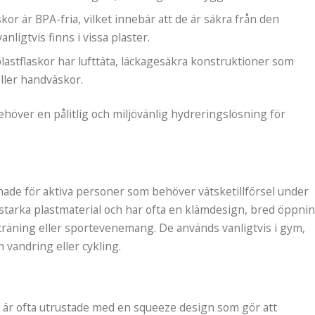
or är BPA-fria, vilket innebär att de är säkra från den
nligtvis finns i vissa plaster.
astflaskor har lufttäta, läckagesäkra konstruktioner som
eller handväskor.
behöver en pålitlig och miljövänlig hydreringslösning för
gnade för aktiva personer som behöver vätsketillförsel under
litstarka plastmaterial och har ofta en klämdesign, bred öppni
r träning eller sportevenemang. De används vanligtvis i gym,
vandring eller cykling.
r är ofta utrustade med en squeeze design som gör att