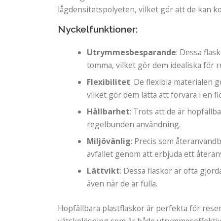
lågdensitetspolyeten, vilket gör att de kan ko
Nyckelfunktioner:
Utrymmesbesparande
: Dessa flask
tomma, vilket gör dem idealiska för r
Flexibilitet
: De flexibla materialen g
vilket gör dem lätta att förvara i en fi
Hållbarhet
: Trots att de är hopfällb
regelbunden användning.
Miljövänlig
: Precis som återanvändba
avfallet genom att erbjuda ett återan
Lättvikt
: Dessa flaskor är ofta gjorda
även när de är fulla.
Hopfällbara plastflaskor är perfekta för res
vätskelösning som är både utrymmeseffektiv 