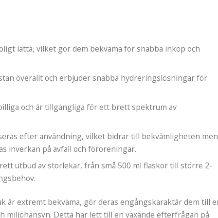
roligt lätta, vilket gör dem bekväma för snabba inköp och
nästan överallt och erbjuder snabba hydreringslösningar för
billiga och är tillgängliga för ett brett spektrum av
sseras efter användning, vilket bidrar till bekvämligheten me
s inverkan på avfall och föroreningar.
 brett utbud av storlekar, från små 500 ml flaskor till större 2-
ringsbehov.
uk är extremt bekväma, gör deras engångskaraktär dem till e
h miljöhänsyn. Detta har lett till en växande efterfrågan på