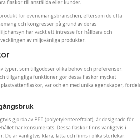
 flaskor till anställda eller kunder.
g produkt för evenemangsbranschen, eftersom de ofta
enemang och kongresser på grund av deras
iljöhänsyn har väckt ett intresse för hållbara och
utvecklingen av miljövänliga produkter.
kor
 av typer, som tillgodoser olika behov och preferenser.
ch tillgängliga funktioner gör dessa flaskor mycket
lastvattenflaskor, var och en med unika egenskaper, fördel
ngångsbruk
gtvis gjorda av PET (polyetylentereftalat), är designade för
ållet har konsumerats. Dessa flaskor finns vanligtvis i
e är vanligtvis klara, lätta och finns i olika storlekar,