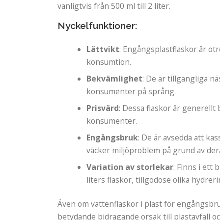
vanligtvis från 500 ml till 2 liter.
Nyckelfunktioner:
Lättvikt
: Engångsplastflaskor är ot
konsumtion.
Bekvämlighet
: De är tillgängliga 
konsumenter på språng.
Prisvärd
: Dessa flaskor är generellt 
konsumenter.
Engångsbruk
: De är avsedda att ka
väcker miljöproblem på grund av dera
Variation av storlekar
: Finns i ett
liters flaskor, tillgodose olika hydre
Även om vattenflaskor i plast för engångsbr
betydande bidragande orsak till plastavfall oc