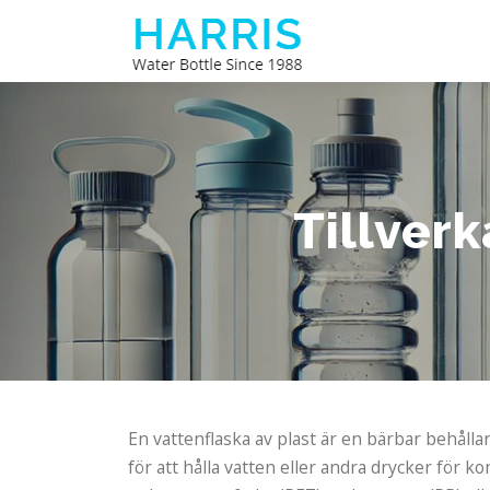
Hoppa
till
innehåll
Tillverk
En vattenflaska av plast är en bärbar behålla
för att hålla vatten eller andra drycker för k