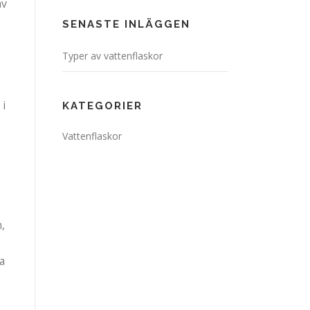
av
SENASTE INLÄGGEN
Typer av vattenflaskor
 i
KATEGORIER
Vattenflaskor
,
a