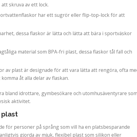
tt skruva av ett lock.
rtvattenflaskor har ett sugrör eller flip-top-lock för att
arhet, dessa flaskor är lätta och lätta att bära i sportväskor
lagtåliga material som BPA-fri plast, dessa flaskor tål fall och
r av plast är designade för att vara lätta att rengöra, ofta m
komma åt alla delar av flaskan.
ulära bland idrottare, gymbesökare och utomhusäventyrare so
isk aktivitet.
 plast
ade för personer på språng som vill ha en platsbesparande
anligtvis gjorda av mjuk, flexibel plast som silikon eller