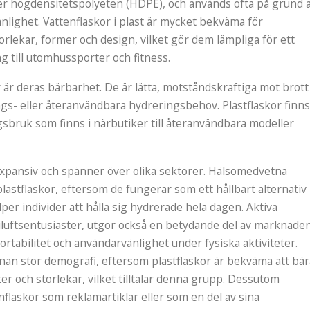
ler högdensitetspolyeten (HDPE), och används ofta på grund 
nlighet. Vattenflaskor i plast är mycket bekväma för
orlekar, former och design, vilket gör dem lämpliga för ett
ng till utomhussporter och fitness.
är deras bärbarhet. De är lätta, motståndskraftiga mot brott
ångs- eller återanvändbara hydreringsbehov. Plastflaskor finns
sbruk som finns i närbutiker till återanvändbara modeller
expansiv och spänner över olika sektorer. Hälsomedvetna
stflaskor, eftersom de fungerar som ett hållbart alternativ
per individer att hålla sig hydrerade hela dagen. Aktiva
iluftsentusiaster, utgör också en betydande del av marknaden
ortabilitet och användarvänlighet under fysiska aktiviteter.
an stor demografi, eftersom plastflaskor är bekväma att bär
ter och storlekar, vilket tilltalar denna grupp. Dessutom
laskor som reklamartiklar eller som en del av sina