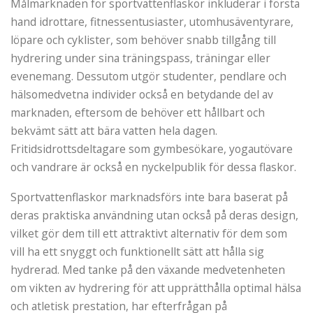
Målmarknaden för sportvattenflaskor inkluderar i första
hand idrottare, fitnessentusiaster, utomhusäventyrare,
löpare och cyklister, som behöver snabb tillgång till
hydrering under sina träningspass, träningar eller
evenemang. Dessutom utgör studenter, pendlare och
hälsomedvetna individer också en betydande del av
marknaden, eftersom de behöver ett hållbart och
bekvämt sätt att bära vatten hela dagen.
Fritidsidrottsdeltagare som gymbesökare, yogautövare
och vandrare är också en nyckelpublik för dessa flaskor.
Sportvattenflaskor marknadsförs inte bara baserat på
deras praktiska användning utan också på deras design,
vilket gör dem till ett attraktivt alternativ för dem som
vill ha ett snyggt och funktionellt sätt att hålla sig
hydrerad. Med tanke på den växande medvetenheten
om vikten av hydrering för att upprätthålla optimal hälsa
och atletisk prestation, har efterfrågan på