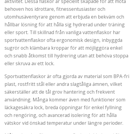
aktivitet. Dessa flaskor är speciellt skapade för att möta
behoven hos idrottare, fitnessentusiaster och
utomhusäventyrare genom att erbjuda en bekväm och
hållbar lösning för att hålla sig hydrerad under träning
eller sport. Till skillnad från vanliga vattenflaskor har
sportvattenflaskor ofta ergonomisk design, inbyggda
sugrör och klämbara kroppar för att möjliggöra enkel
och snabb åtkomst till hydrering utan att behöva stoppa
eller skruva av ett lock.
Sportvattenflaskor är ofta gjorda av material som BPA-fri
plast, rostfritt stål eller andra slagtåliga ämnen, vilket
säkerställer att de tål grov hantering och frekvent
användning. Många kommer även med funktioner som
läckagesäkra lock, breda öppningar för enkel fyllning
och rengöring, och avancerad isolering för att hålla
vätskor vid önskad temperatur under längre perioder.