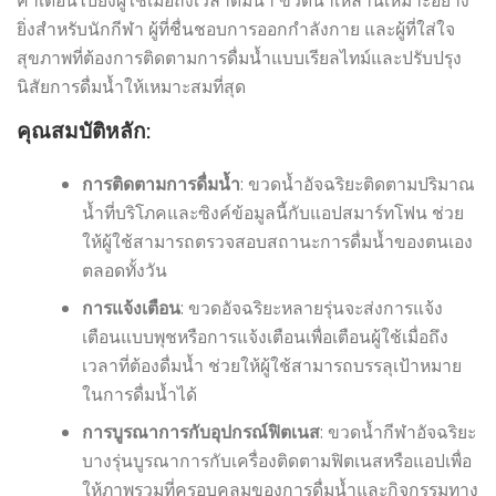
คำเตือนไปยังผู้ใช้เมื่อถึงเวลาดื่มน้ำ ขวดน้ำเหล่านี้เหมาะอย่าง
ยิ่งสำหรับนักกีฬา ผู้ที่ชื่นชอบการออกกำลังกาย และผู้ที่ใส่ใจ
สุขภาพที่ต้องการติดตามการดื่มน้ำแบบเรียลไทม์และปรับปรุง
นิสัยการดื่มน้ำให้เหมาะสมที่สุด
คุณสมบัติหลัก:
การติดตามการดื่มน้ำ
: ขวดน้ำอัจฉริยะติดตามปริมาณ
น้ำที่บริโภคและซิงค์ข้อมูลนี้กับแอปสมาร์ทโฟน ช่วย
ให้ผู้ใช้สามารถตรวจสอบสถานะการดื่มน้ำของตนเอง
ตลอดทั้งวัน
การแจ้งเตือน
: ขวดอัจฉริยะหลายรุ่นจะส่งการแจ้ง
เตือนแบบพุชหรือการแจ้งเตือนเพื่อเตือนผู้ใช้เมื่อถึง
เวลาที่ต้องดื่มน้ำ ช่วยให้ผู้ใช้สามารถบรรลุเป้าหมาย
ในการดื่มน้ำได้
การบูรณาการกับอุปกรณ์ฟิตเนส
: ขวดน้ำกีฬาอัจฉริยะ
บางรุ่นบูรณาการกับเครื่องติดตามฟิตเนสหรือแอปเพื่อ
ให้ภาพรวมที่ครอบคลุมของการดื่มน้ำและกิจกรรมทาง