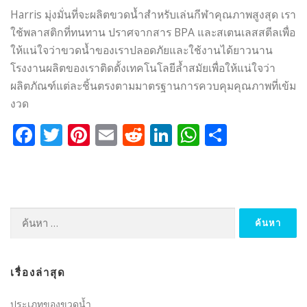
Harris มุ่งมั่นที่จะผลิตขวดน้ำสำหรับเล่นกีฬาคุณภาพสูงสุด เรา
ใช้พลาสติกที่ทนทาน ปราศจากสาร BPA และสเตนเลสสตีลเพื่อ
ให้แน่ใจว่าขวดน้ำของเราปลอดภัยและใช้งานได้ยาวนาน
โรงงานผลิตของเราติดตั้งเทคโนโลยีล้ำสมัยเพื่อให้แน่ใจว่า
ผลิตภัณฑ์แต่ละชิ้นตรงตามมาตรฐานการควบคุมคุณภาพที่เข้ม
งวด
Facebook
Twitter
Pinterest
Email
Reddit
LinkedIn
WhatsApp
Share
ค้นหา
สำหรับ:
เรื่องล่าสุด
ประเภทของขวดน้ำ