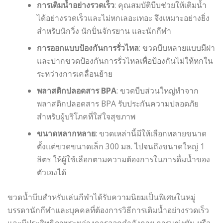
การเติมน้ำอย่างรวดเร็ว
: คุณสมบัติบีบช่วยให้เติมน้ำ
ได้อย่างรวดเร็วและไม่หกเลอะเทอะ จึงเหมาะอย่างยิ่ง
สำหรับนักวิ่ง นักปั่นจักรยาน และนักกีฬา
การออกแบบป้องกันการรั่วไหล
: ขวดบีบหลายแบบมีฝา
และปากขวดป้องกันการรั่วไหลเพื่อป้องกันไม่ให้หกใน
ระหว่างการเคลื่อนย้าย
พลาสติกปลอดสาร BPA
: ขวดบีบส่วนใหญ่ทำจาก
พลาสติกปลอดสาร BPA รับประกันความปลอดภัย
สำหรับผู้บริโภคที่ใส่ใจสุขภาพ
ขนาดหลากหลาย
: ขวดเหล่านี้มีให้เลือกหลายขนาด
ตั้งแต่ขวดขนาดเล็ก 300 มล. ไปจนถึงขนาดใหญ่ 1
ลิตร ให้ผู้ใช้เลือกตามความต้องการในการดื่มน้ำของ
ตัวเองได้
ขวดน้ำบีบสำหรับเล่นกีฬาได้รับความนิยมเป็นพิเศษในหมู่
บรรดานักกีฬาและบุคคลที่ต้องการวิธีการเติมน้ำอย่างรวดเร็ว
และมีประสิทธิภาพระหว่างการออกกำลังกาย การแข่งขัน หรือ