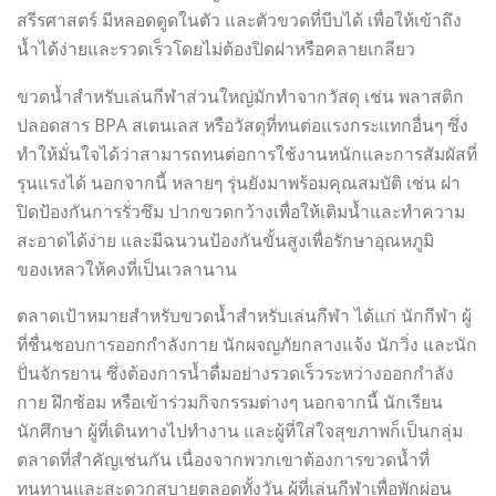
สรีรศาสตร์ มีหลอดดูดในตัว และตัวขวดที่บีบได้ เพื่อให้เข้าถึง
น้ำได้ง่ายและรวดเร็วโดยไม่ต้องปิดฝาหรือคลายเกลียว
ขวดน้ำสำหรับเล่นกีฬาส่วนใหญ่มักทำจากวัสดุ เช่น พลาสติก
ปลอดสาร BPA สเตนเลส หรือวัสดุที่ทนต่อแรงกระแทกอื่นๆ ซึ่ง
ทำให้มั่นใจได้ว่าสามารถทนต่อการใช้งานหนักและการสัมผัสที่
รุนแรงได้ นอกจากนี้ หลายๆ รุ่นยังมาพร้อมคุณสมบัติ เช่น ฝา
ปิดป้องกันการรั่วซึม ปากขวดกว้างเพื่อให้เติมน้ำและทำความ
สะอาดได้ง่าย และมีฉนวนป้องกันขั้นสูงเพื่อรักษาอุณหภูมิ
ของเหลวให้คงที่เป็นเวลานาน
ตลาดเป้าหมายสำหรับขวดน้ำสำหรับเล่นกีฬา ได้แก่ นักกีฬา ผู้
ที่ชื่นชอบการออกกำลังกาย นักผจญภัยกลางแจ้ง นักวิ่ง และนัก
ปั่นจักรยาน ซึ่งต้องการน้ำดื่มอย่างรวดเร็วระหว่างออกกำลัง
กาย ฝึกซ้อม หรือเข้าร่วมกิจกรรมต่างๆ นอกจากนี้ นักเรียน
นักศึกษา ผู้ที่เดินทางไปทำงาน และผู้ที่ใส่ใจสุขภาพก็เป็นกลุ่ม
ตลาดที่สำคัญเช่นกัน เนื่องจากพวกเขาต้องการขวดน้ำที่
ทนทานและสะดวกสบายตลอดทั้งวัน ผู้ที่เล่นกีฬาเพื่อพักผ่อน