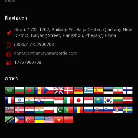
บล็อก
ติดต่อเรา
Room 1702-1707, Building #6, Haiju Center, Qiantang New
District, Baiyang Street, Hangzhou, Zhejiang, China
(0086)17757900708
contact@harriswaterbottle.com
17757900708
ภาษา