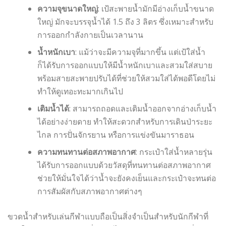
ความจุขนาดใหญ่
: เป้สะพายน้ำมักมีอ่างเก็บน้ำขนาด
ใหญ่ มักจะบรรจุน้ำได้ 1.5 ถึง 3 ลิตร ซึ่งเหมาะสำหรับ
การออกกำลังกายเป็นเวลานาน
น้ำหนักเบา
: แม้ว่าจะมีความจุที่มากขึ้น แต่เป้ใส่น้ำ
ก็ได้รับการออกแบบให้มีน้ำหนักเบาและสวมใส่สบาย
พร้อมสายสะพายปรับได้ที่ช่วยให้สวมใส่ได้พอดีโดยไม่
ทำให้ดูเทอะทะมากเกินไป
เติมน้ำได้
: สามารถถอดและเติมน้ำออกจากอ่างเก็บน้ำ
ได้อย่างง่ายดาย ทำให้สะดวกสำหรับการเดินป่าระยะ
ไกล การปั่นจักรยาน หรือการแข่งขันมาราธอน
ความทนทานต่อสภาพอากาศ
: กระเป๋าใส่น้ำหลายรุ่น
ได้รับการออกแบบด้วยวัสดุที่ทนทานต่อสภาพอากาศ
ช่วยให้มั่นใจได้ว่าน้ำจะยังคงเย็นและกระเป๋าจะทนต่อ
การสัมผัสกับสภาพอากาศต่างๆ
ขวดน้ำสำหรับเล่นกีฬาแบบถือเป็นสิ่งจำเป็นสำหรับนักกีฬาที่