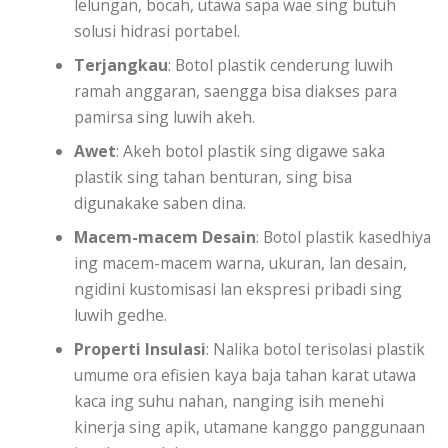
lelungan, bocah, utawa sapa wae sing butuh
solusi hidrasi portabel.
Terjangkau
: Botol plastik cenderung luwih
ramah anggaran, saengga bisa diakses para
pamirsa sing luwih akeh.
Awet
: Akeh botol plastik sing digawe saka
plastik sing tahan benturan, sing bisa
digunakake saben dina.
Macem-macem Desain
: Botol plastik kasedhiya
ing macem-macem warna, ukuran, lan desain,
ngidini kustomisasi lan ekspresi pribadi sing
luwih gedhe.
Properti Insulasi
: Nalika botol terisolasi plastik
umume ora efisien kaya baja tahan karat utawa
kaca ing suhu nahan, nanging isih menehi
kinerja sing apik, utamane kanggo panggunaan