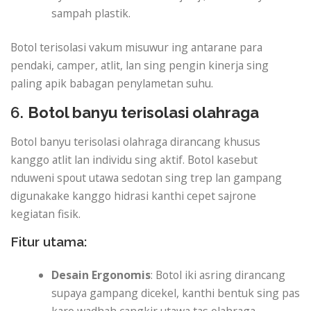
sampah plastik.
Botol terisolasi vakum misuwur ing antarane para
pendaki, camper, atlit, lan sing pengin kinerja sing
paling apik babagan penylametan suhu.
6.
Botol banyu terisolasi olahraga
Botol banyu terisolasi olahraga dirancang khusus
kanggo atlit lan individu sing aktif. Botol kasebut
nduweni spout utawa sedotan sing trep lan gampang
digunakake kanggo hidrasi kanthi cepet sajrone
kegiatan fisik.
Fitur utama:
Desain Ergonomis
: Botol iki asring dirancang
supaya gampang dicekel, kanthi bentuk sing pas
karo wadhah cangkir utawa tas olahraga.