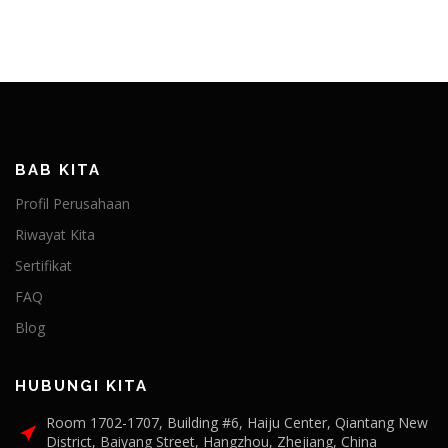
BAB KITA
Profil Perusahaan
Riwayat Kita
Sertifikat
FAQ
Blog
HUBUNGI KITA
Room 1702-1707, Building #6, Haiju Center, Qiantang New
District, Baiyang Street, Hangzhou, Zhejiang, China