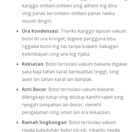
kanggo omben-omben sing adhem ing dina
sing panas lan omben-omben panas nalika
musim dingin.
Ora Kondensasi
: Thanks kanggo lapisan vakum,
botol iki ora kringet, tegese pangguna bisa
nggawa botol ing tas tanpa kuwatir babagan
kelembapan sing ana ing njaba.
Kekiatan
: Botol terisolasi vakum biasane digawe
saka baja tahan karat berkualitas tinggi, sing
awet lan tahan karat lan dampak.
Anti Bocor
: Botol terisolasi vakum biasane
dilengkapi tutup sing ditutup kanthi rapet sing
nyegah tumpahan lan bocor, menehi
pengalaman sing aman lan ora kekacoan.
Ramah lingkungan
: Botol terisolasi vakum
nyuda kabutuhan botol siji-siji, mbantu nyuda