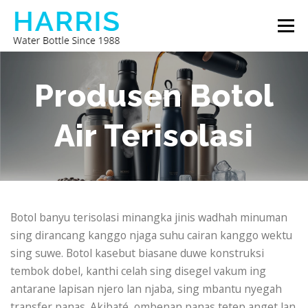
Skip
Menu
to
content
BOTOL BANYU HARRIS
BABAGAN KITA
Produsen Botol
Air Terisolasi
HUBUNGI KITA
Botol banyu terisolasi minangka jinis wadhah minuman
sing dirancang kanggo njaga suhu cairan kanggo wektu
sing suwe. Botol kasebut biasane duwe konstruksi
tembok dobel, kanthi celah sing disegel vakum ing
antarane lapisan njero lan njaba, sing mbantu nyegah
transfer panas. Akibaté, ombenan panas tetep anget lan