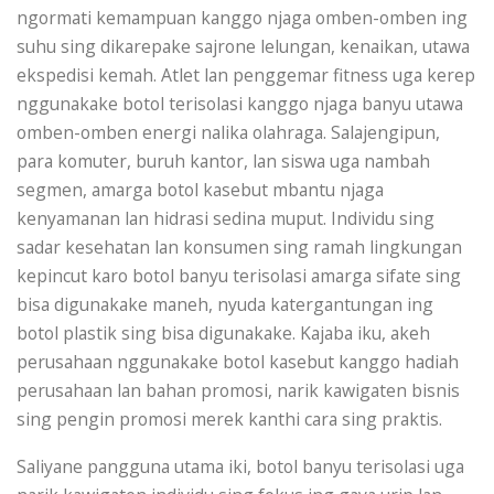
ngormati kemampuan kanggo njaga omben-omben ing
suhu sing dikarepake sajrone lelungan, kenaikan, utawa
ekspedisi kemah. Atlet lan penggemar fitness uga kerep
nggunakake botol terisolasi kanggo njaga banyu utawa
omben-omben energi nalika olahraga. Salajengipun,
para komuter, buruh kantor, lan siswa uga nambah
segmen, amarga botol kasebut mbantu njaga
kenyamanan lan hidrasi sedina muput. Individu sing
sadar kesehatan lan konsumen sing ramah lingkungan
kepincut karo botol banyu terisolasi amarga sifate sing
bisa digunakake maneh, nyuda katergantungan ing
botol plastik sing bisa digunakake. Kajaba iku, akeh
perusahaan nggunakake botol kasebut kanggo hadiah
perusahaan lan bahan promosi, narik kawigaten bisnis
sing pengin promosi merek kanthi cara sing praktis.
Saliyane pangguna utama iki, botol banyu terisolasi uga