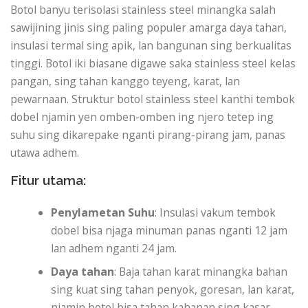
Botol banyu terisolasi stainless steel minangka salah
sawijining jinis sing paling populer amarga daya tahan,
insulasi termal sing apik, lan bangunan sing berkualitas
tinggi. Botol iki biasane digawe saka stainless steel kelas
pangan, sing tahan kanggo teyeng, karat, lan
pewarnaan. Struktur botol stainless steel kanthi tembok
dobel njamin yen omben-omben ing njero tetep ing
suhu sing dikarepake nganti pirang-pirang jam, panas
utawa adhem.
Fitur utama:
Penylametan Suhu
: Insulasi vakum tembok
dobel bisa njaga minuman panas nganti 12 jam
lan adhem nganti 24 jam.
Daya tahan
: Baja tahan karat minangka bahan
sing kuat sing tahan penyok, goresan, lan karat,
njamin botol bisa tahan kahanan sing kasar.