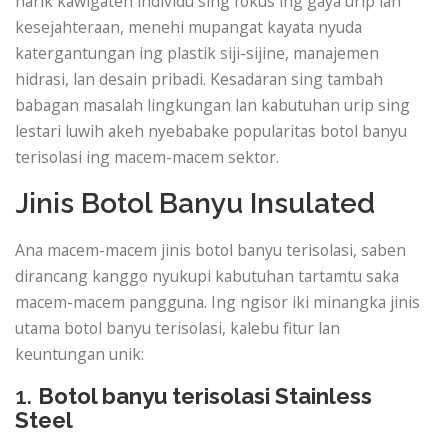
narik kawigaten individu sing fokus ing gaya urip lan
kesejahteraan, menehi mupangat kayata nyuda
katergantungan ing plastik siji-sijine, manajemen
hidrasi, lan desain pribadi. Kesadaran sing tambah
babagan masalah lingkungan lan kabutuhan urip sing
lestari luwih akeh nyebabake popularitas botol banyu
terisolasi ing macem-macem sektor.
Jinis Botol Banyu Insulated
Ana macem-macem jinis botol banyu terisolasi, saben
dirancang kanggo nyukupi kabutuhan tartamtu saka
macem-macem pangguna. Ing ngisor iki minangka jinis
utama botol banyu terisolasi, kalebu fitur lan
keuntungan unik:
1.
Botol banyu terisolasi Stainless
Steel