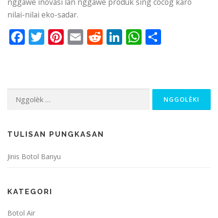
nggawe inovasi lan nggawe produk sing cocog karo
nilai-nilai eko-sadar.
Facebook
Twitter
Pinterest
Email
Reddit
LinkedIn
WhatsApp
Share
Nggolèk
kanggo:
TULISAN PUNGKASAN
Jinis Botol Banyu
KATEGORI
Botol Air