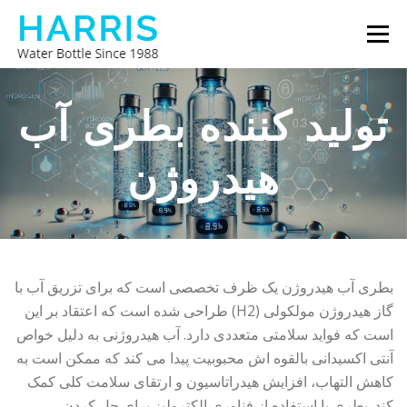
پرش
فهرست
به
محتوا
با ما تماس بگیرید
درباره ما
بطری آب هریس
تولید کننده بطری آب
هیدروژن
بطری آب هیدروژن یک ظرف تخصصی است که برای تزریق آب با
گاز هیدروژن مولکولی (H2) طراحی شده است که اعتقاد بر این
است که فواید سلامتی متعددی دارد. آب هیدروژنی به دلیل خواص
آنتی اکسیدانی بالقوه اش محبوبیت پیدا می کند که ممکن است به
کاهش التهاب، افزایش هیدراتاسیون و ارتقای سلامت کلی کمک
کند. بطری با استفاده از فناوری الکترولیز برای حل کردن