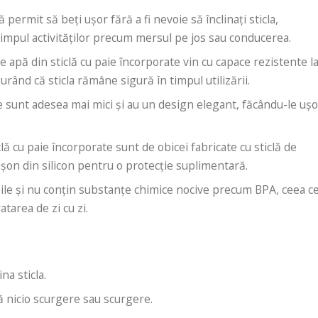
ă permit să beți ușor fără a fi nevoie să înclinați sticla,
 timpul activităților precum mersul pe jos sau conducerea.
de apă din sticlă cu paie încorporate vin cu capace rezistente l
urând că sticla rămâne sigură în timpul utilizării.
le sunt adesea mai mici și au un design elegant, făcându-le uș
ticlă cu paie încorporate sunt de obicei fabricate cu sticlă de
nșon din silicon pentru o protecție suplimentară.
zabile și nu conțin substanțe chimice nocive precum BPA, ceea c
tarea de zi cu zi.
na sticla.
ă nicio scurgere sau scurgere.