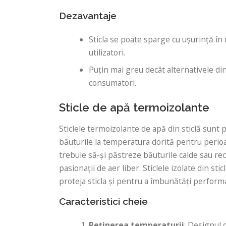
Dezavantaje
Sticla se poate sparge cu ușurință în 
utilizatori.
Puțin mai greu decât alternativele din
consumatori.
Sticle de apă termoizolante
Sticlele termoizolante de apă din sticlă sunt 
băuturile la temperatura dorită pentru perioa
trebuie să-și păstreze băuturile calde sau reci
pasionații de aer liber. Sticlele izolate din s
proteja sticla și pentru a îmbunătăți perform
Caracteristici cheie
Reținerea temperaturii
: Designul 