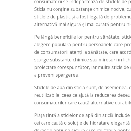
consumatorii se îndepărtează de sticlele de p
Sticla nu conține substanțe chimice nocive, cu
sticlele de plastic și a fost legată de probleme
alternativă mai sigură și mai curată pentru hi
Pe lângă beneficiile lor pentru sănătate, sticl
alegere populară pentru persoanele care prețui
de consumatorii atenți la sănătate, care acord
scurge substanțe chimice sau mirosuri în lich
proiectate corespunzător, iar multe sticle de 
a preveni spargerea.
Sticlele de apă din sticlă sunt, de asemenea, 
reutilizabile, ceea ce ajută la reducerea deșeu
consumatorilor care caută alternative durabile 
Piața țintă a sticlelor de apă din sticlă includ
cei care caută o soluție de hidratare elegantă 
doresc o opțiune sigură și reutilizabilă pent