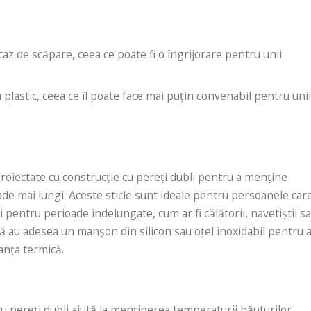
caz de scăpare, ceea ce poate fi o îngrijorare pentru unii
 plastic, ceea ce îl poate face mai puțin convenabil pentru uni
proiectate cu construcție cu pereți dubli pentru a menține
de mai lungi. Aceste sticle sunt ideale pentru persoanele car
 pentru perioade îndelungate, cum ar fi călătorii, navetiștii s
ticlă au adesea un manșon din silicon sau oțel inoxidabil pentru 
anța termică.
cu pereți dubli ajută la menținerea temperaturii băuturilor,