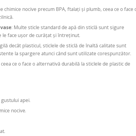
țe chimice nocive precum BPA, ftalați și plumb, ceea ce o face 
ilnică.
 vase
: Multe sticle standard de apă din sticlă sunt sigure
le face ușor de curățat și întreținut.
gilă decât plasticul, sticlele de sticlă de înaltă calitate sunt
istente la spargere atunci când sunt utilizate corespunzător.
, ceea ce o face o alternativă durabilă la sticlele de plastic de
 gustului apei.
imice nocive.
at.