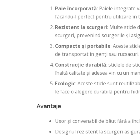
Paie încorporată
: Paiele integrate v
făcându-l perfect pentru utilizare în
Rezistent la scurgeri
: Multe sticle 
scurgeri, prevenind scurgerile și asig
Compacte și portabile
: Aceste stic
de transportat în genți sau rucsacuri.
Construcție durabilă
: sticlele de s
înaltă calitate și adesea vin cu un ma
Ecologic
: Aceste sticle sunt reutili
le face o alegere durabilă pentru hidra
Avantaje
Ușor și convenabil de băut fără a încli
Designul rezistent la scurgeri asigur