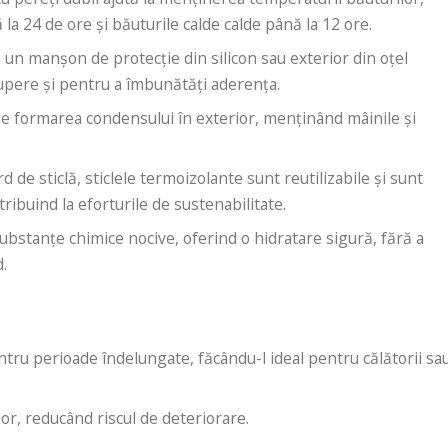
la 24 de ore și băuturile calde calde până la 12 ore.
a un manșon de protecție din silicon sau exterior din oțel
rupere și pentru a îmbunătăți aderența.
ine formarea condensului în exterior, menținând mâinile și
ard de sticlă, sticlele termoizolante sunt reutilizabile și sunt
tribuind la eforturile de sustenabilitate.
 substanțe chimice nocive, oferind o hidratare sigură, fără a
d.
ntru perioade îndelungate, făcându-l ideal pentru călătorii sa
or, reducând riscul de deteriorare.