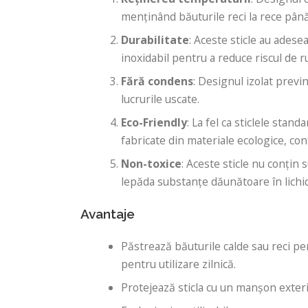
menținând băuturile reci la rece până 
Durabilitate
: Aceste sticle au adese
inoxidabil pentru a reduce riscul de 
Fără condens
: Designul izolat prev
lucrurile uscate.
Eco-Friendly
: La fel ca sticlele stand
fabricate din materiale ecologice, con
Non-toxice
: Aceste sticle nu conțin
lepăda substanțe dăunătoare în lichi
Avantaje
Păstrează băuturile calde sau reci pe
pentru utilizare zilnică.
Protejează sticla cu un manșon exteri