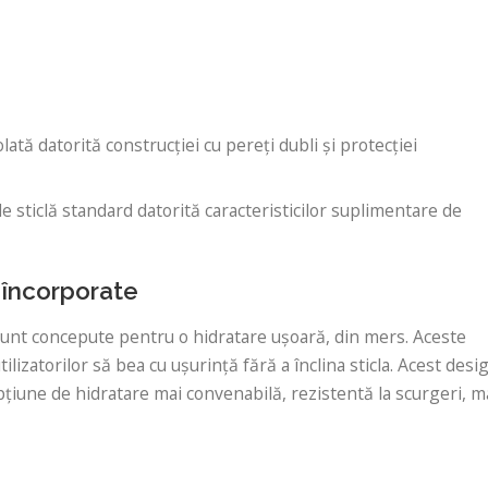
olată datorită construcției cu pereți dubli și protecției
e sticlă standard datorită caracteristicilor suplimentare de
e încorporate
e sunt concepute pentru o hidratare ușoară, din mers. Aceste
ilizatorilor să bea cu ușurință fără a înclina sticla. Acest desi
țiune de hidratare mai convenabilă, rezistentă la scurgeri, m