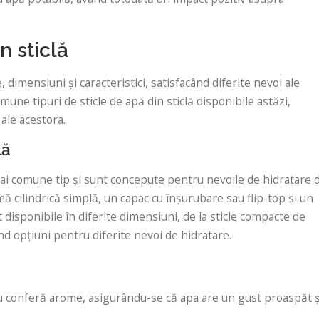
n sticlă
e, dimensiuni și caracteristici, satisfacând diferite nevoi ale
une tipuri de sticle de apă din sticlă disponibile astăzi,
 ale acestora.
lă
 mai comune tip și sunt concepute pentru nevoile de hidratare 
rmă cilindrică simplă, un capac cu înșurubare sau flip-top și un
t disponibile în diferite dimensiuni, de la sticle compacte de
ind opțiuni pentru diferite nevoi de hidratare.
 nu conferă arome, asigurându-se că apa are un gust proaspăt ș