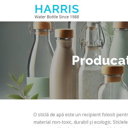
Sari
la
conținut
Producat
O sticlă de apă este un recipient folosit pentr
material non-toxic, durabil și ecologic. Sticle