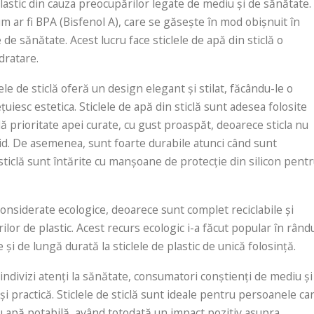
lastic din cauza preocupărilor legate de mediu și de sănătate.
m ar fi BPA (Bisfenol A), care se găsește în mod obișnuit în
 de sănătate. Acest lucru face sticlele de apă din sticlă o
dratare.
ele de sticlă oferă un design elegant și stilat, făcându-le o
esc estetica. Sticlele de apă din sticlă sunt adesea folosite
ă prioritate apei curate, cu gust proaspăt, deoarece sticla nu
id. De asemenea, sunt foarte durabile atunci când sunt
sticlă sunt întărite cu manșoane de protecție din silicon pent
considerate ecologice, deoarece sunt complet reciclabile și
rilor de plastic. Acest recurs ecologic i-a făcut popular în rând
și de lungă durată la sticlele de plastic de unică folosință.
e indivizi atenți la sănătate, consumatori conștienți de mediu și
și practică. Sticlele de sticlă sunt ideale pentru persoanele ca
ru apă potabilă, având totodată un impact pozitiv asupra