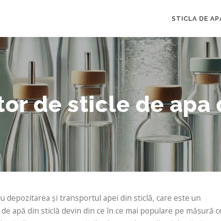
STICLA DE AP
or de sticle de apa d
u depozitarea și transportul apei din sticlă, care este un
le de apă din sticlă devin din ce în ce mai populare pe măsură c