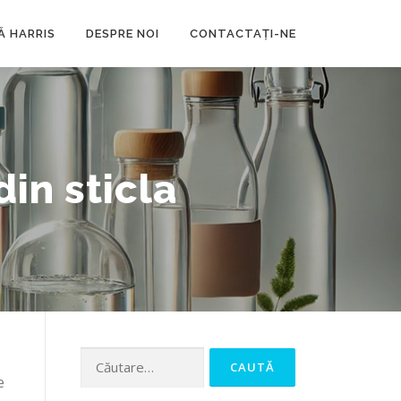
Ă HARRIS
DESPRE NOI
CONTACTAȚI-NE
in sticla
Caută
e
după: