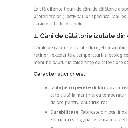
Există diferite tipuri de căni de călătorie di
preferințelor și activităților specifice. Mai j
caracteristicile lor cheie:
1.
Căni de călătorie izolate din 
Cănile de călătorie izolate din oțel inoxidabil 
reținerii excelente a temperaturii și ecologic
menține băuturile calde timp de câteva ore s
Caracteristici cheie:
Izolație cu perete dublu
: caracteri
care ajută la menținerea temperaturii
de ore pentru băuturile reci.
Durabilitate
: Fabricate din oțel inox
zgârieturi și rugină, asigurând o pe