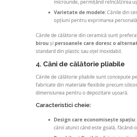
microunde, permițând reîncălzirea uș
Varietate de modele
: Cănile din ce
opțiuni pentru exprimarea personală
Cănile de călătorie din ceramică sunt prefer
birou
și
persoanele care doresc o alterna
standard din plastic sau oțel inoxidabil.
4.
Căni de călătorie pliabile
Cănile de călătorie pliabile sunt concepute pe
fabricate din materiale flexibile precum silicon
dimensiunea pentru o depozitare ușoară.
Caracteristici cheie:
Design care economisește spațiu
cănii atunci când este goală, făcând-