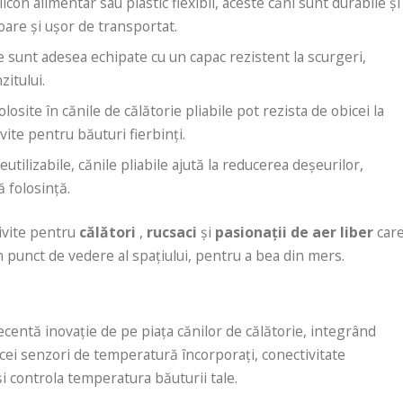
ilicon alimentar sau plastic flexibil, aceste căni sunt durabile și
ușoare și ușor de transportat.
ile sunt adesea echipate cu un capac rezistent la scurgeri,
zitului.
olosite în cănile de călătorie pliabile pot rezista de obicei la
vite pentru băuturi fierbinți.
reutilizabile, cănile pliabile ajută la reducerea deșeurilor,
ă folosință.
rivite pentru
călători
,
rucsaci
și
pasionații de aer liber
car
n punct de vedere al spațiului, pentru a bea din mers.
ecentă inovație de pe piața cănilor de călătorie, integrând
icei senzori de temperatură încorporați, conectivitate
și controla temperatura băuturii tale.