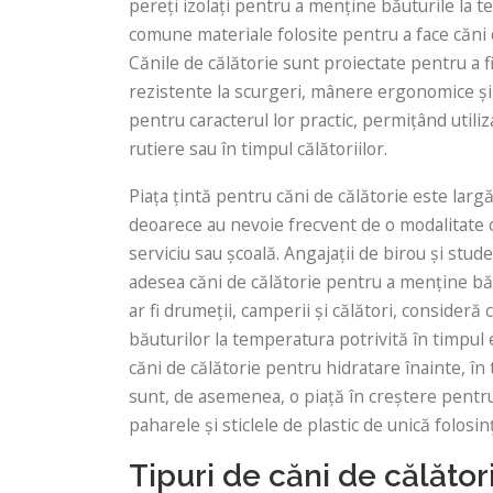
pereți izolați pentru a menține băuturile la 
comune materiale folosite pentru a face căni de
Cănile de călătorie sunt proiectate pentru a fi
rezistente la scurgeri, mânere ergonomice și s
pentru caracterul lor practic, permițând utiliz
rutiere sau în timpul călătoriilor.
Piața țintă pentru căni de călătorie este larg
deoarece au nevoie frecvent de o modalitate 
serviciu sau școală. Angajații de birou și stu
adesea căni de călătorie pentru a menține băut
ar fi drumeții, camperii și călători, consider
băuturilor la temperatura potrivită în timpul ex
căni de călătorie pentru hidratare înainte, 
sunt, de asemenea, o piață în creștere pentru 
paharele și sticlele de plastic de unică folosin
Tipuri de căni de călător