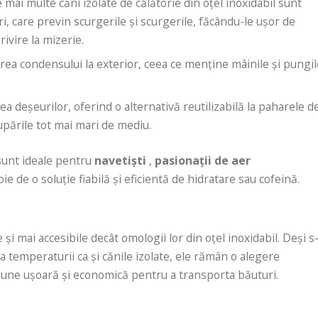
e mai multe căni izolate de călătorie din oțel inoxidabil sunt
i, care previn scurgerile și scurgerile, făcându-le ușor de
rivire la mizerie.
area condensului la exterior, ceea ce menține mâinile și pungi
rea deșeurilor, oferind o alternativă reutilizabilă la paharele d
upările tot mai mari de mediu.
 sunt ideale pentru
navetiști
,
pasionații de aer
e de o soluție fiabilă și eficientă de hidratare sau cofeină.
 și mai accesibile decât omologii lor din oțel inoxidabil. Deși s
a temperaturii ca și cănile izolate, ele rămân o alegere
iune ușoară și economică pentru a transporta băuturi.