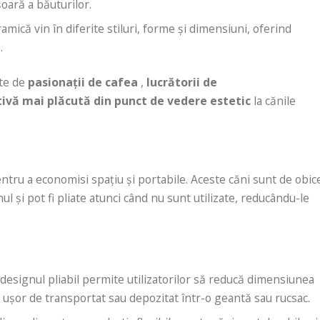
oară a băuturilor.
ramică vin în diferite stiluri, forme și dimensiuni, oferind
.
ate de
pasionații de cafea
,
lucrătorii de
tivă mai plăcută din punct de vedere estetic
la cănile
ntru a economisi spațiu și portabile. Aceste căni sunt de obic
ul și pot fi pliate atunci când nu sunt utilizate, reducându-le
: designul pliabil permite utilizatorilor să reducă dimensiunea
o ușor de transportat sau depozitat într-o geantă sau rucsac.