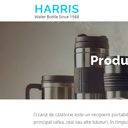
Sari
la
conținut
Produ
O cană de călătorie este un recipient portabil
principal cafea, ceai sau alte băuturi, în timp