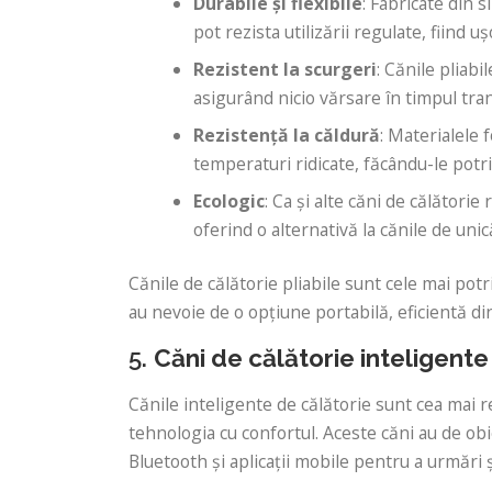
Durabile și flexibile
: Fabricate din s
pot rezista utilizării regulate, fiind 
Rezistent la scurgeri
: Cănile pliab
asigurând nicio vărsare în timpul tran
Rezistență la căldură
: Materialele f
temperaturi ridicate, făcându-le potri
Ecologic
: Ca și alte căni de călătorie 
oferind o alternativă la cănile de unic
Cănile de călătorie pliabile sunt cele mai pot
au nevoie de o opțiune portabilă, eficientă di
5.
Căni de călătorie inteligente
Cănile inteligente de călătorie sunt cea mai r
tehnologia cu confortul. Aceste căni au de ob
Bluetooth și aplicații mobile pentru a urmări 