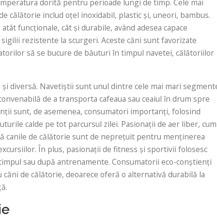
temperatura dorită pentru perioade lungi de timp. Cele mai
 călătorie includ oțel inoxidabil, plastic și, uneori, bambus.
 atât funcționale, cât și durabile, având adesea capace
igilii rezistente la scurgeri. Aceste căni sunt favorizate
atorilor să se bucure de băuturi în timpul navetei, călătoriilor
ă și diversă. Navetiștii sunt unul dintre cele mai mari segment
convenabilă de a transporta cafeaua sau ceaiul în drum spre
denții sunt, de asemenea, consumatori importanți, folosind
urile calde pe tot parcursul zilei. Pasionații de aer liber, cum
ă că canile de călătorie sunt de neprețuit pentru menținerea
cursiilor. În plus, pasionații de fitness și sportivii folosesc
în timpul sau după antrenamente. Consumatorii eco-conștienți
căni de călătorie, deoarece oferă o alternativă durabilă la
ță.
ie