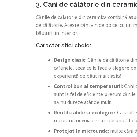
3.
Căni de călătorie din cerami
Cănile de călătorie din ceramică combină aspec
de călătorie. Aceste căni vin de obicei cu un 
băuturii în interior.
Caracteristici cheie:
Design clasic
: Cănile de călătorie di
cafenele, ceea ce le face o alegere p
experiență de băut mai clasică.
Control bun al temperaturii
: Căni
sunt la fel de eficiente precum cănile 
să nu dureze atât de mult.
Reutilizabile și ecologice
: Ca și al
reducând nevoia de căni de unică fol
Protejat la microunde
: multe căni 