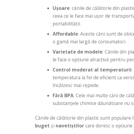
Ușoare
: cănile de călătorie din plast
ceea ce le face mai ușor de transport
portabilității.
Affordable
: Aceste căni sunt de obic
o gamă mai largă de consumatori.
Varietate de modele
: Cănile din p
le face o opțiune atractivă pentru per
Control moderat al temperaturii
:
temperatura la fel de eficient ca versi
încălzesc mai repede.
Fără BPA
: Cele mai multe căni de că
substanțele chimice dăunătoare nu se
Cănile de călătorie din plastic sunt populare 
buget
și
navetiștilor
care doresc o opțiune u