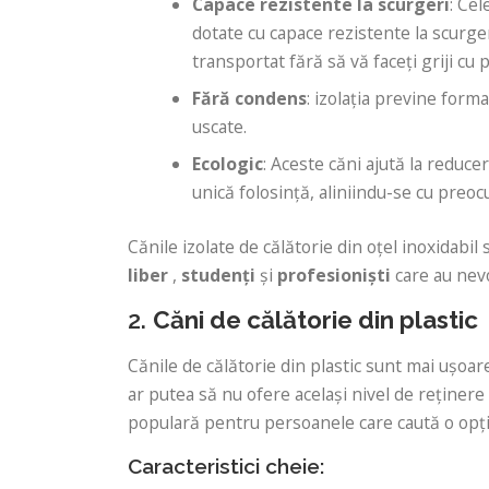
Capace rezistente la scurgeri
: Cel
dotate cu capace rezistente la scurger
transportat fără să vă faceți griji cu p
Fără condens
: izolația previne form
uscate.
Ecologic
: Aceste căni ajută la reduce
unică folosință, aliniindu-se cu preoc
Cănile izolate de călătorie din oțel inoxidabil
liber
,
studenți
și
profesioniști
care au nevoi
2.
Căni de călătorie din plastic
Cănile de călătorie din plastic sunt mai ușoare
ar putea să nu ofere același nivel de reținere 
populară pentru persoanele care caută o opț
Caracteristici cheie: