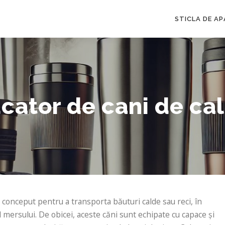
STICLA DE AP
cator de cani de cal
 conceput pentru a transporta băuturi calde sau reci, în
ul mersului. De obicei, aceste căni sunt echipate cu capace și