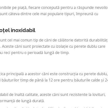
sponibile pe piață, fiecare concepută pentru a răspunde nevoilo
os sunt câteva dintre cele mai populare tipuri, împreună cu
oțel inoxidabil
sunt cel mai comun tip de căni de călătorie datorită durabilități
e. Aceste căni sunt proiectate cu izolație cu perete dublu care
au reci pentru o perioadă lungă de timp.
stica principală a acestor căni este construcția cu perete dublu,
 băuturilor timp de până la 12 ore pentru băuturile calde și 2
idabil de înaltă calitate, aceste căni sunt rezistente la lovituri,
rformanță de lungă durată.