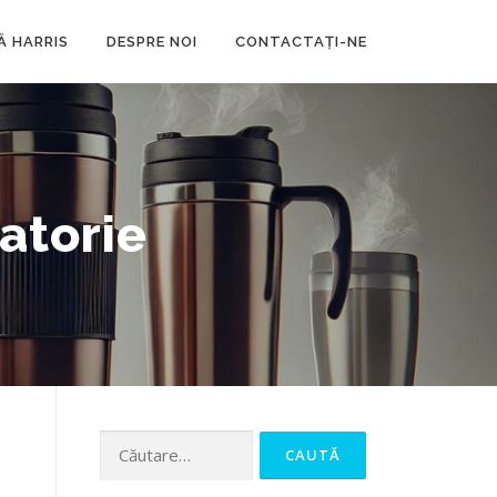
Ă HARRIS
DESPRE NOI
CONTACTAȚI-NE
atorie
Caută
după: