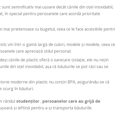
ic sunt semnificativ mai ușoare decât cănile din oțel inoxidabil,
at, în special pentru persoanele care acordă prioritate
ei mai prietenoase cu bugetul, ceea ce le face accesibile pentr
lastic vin într-o gamă largă de culori, modele și modele, ceea c
soanele care apreciază stilul personal.
 deși cănile de plastic oferă o oarecare izolație, ele nu rețin
unile din oțel inoxidabil, așa că băuturile se pot răci sau se
lătorie moderne din plastic nu conțin BPA, asigurându-se că
 scurg în băuturi.
în rândul
studenților
,
persoanelor care au grijă de
șoară și ieftină pentru a-și transporta băuturile.