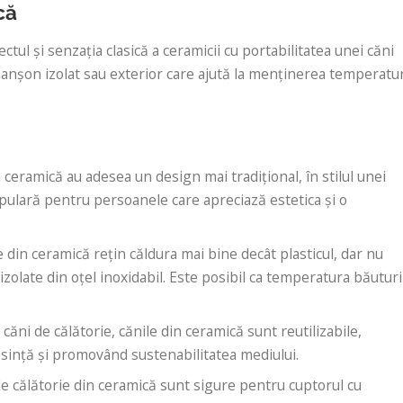
că
tul și senzația clasică a ceramicii cu portabilitatea unei căni
manșon izolat sau exterior care ajută la menținerea temperatur
n ceramică au adesea un design mai tradițional, în stilul unei
opulară pentru persoanele care apreciază estetica și o
le din ceramică rețin căldura mai bine decât plasticul, dar nu
izolate din oțel inoxidabil. Este posibil ca temperatura băuturi
te căni de călătorie, cănile din ceramică sunt reutilizabile,
osință și promovând sustenabilitatea mediului.
de călătorie din ceramică sunt sigure pentru cuptorul cu