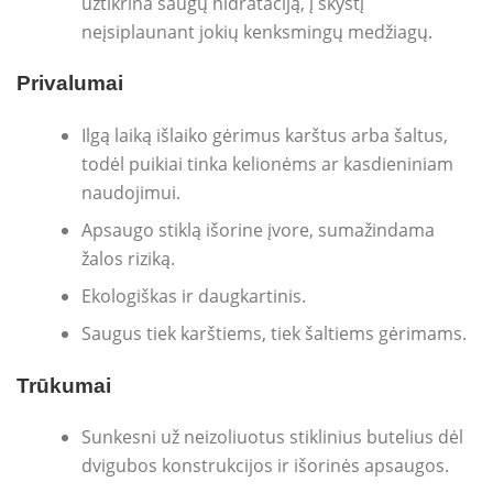
užtikrina saugų hidrataciją, į skystį
neįsiplaunant jokių kenksmingų medžiagų.
Privalumai
Ilgą laiką išlaiko gėrimus karštus arba šaltus,
todėl puikiai tinka kelionėms ar kasdieniniam
naudojimui.
Apsaugo stiklą išorine įvore, sumažindama
žalos riziką.
Ekologiškas ir daugkartinis.
Saugus tiek karštiems, tiek šaltiems gėrimams.
Trūkumai
Sunkesni už neizoliuotus stiklinius butelius dėl
dvigubos konstrukcijos ir išorinės apsaugos.