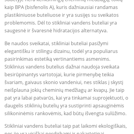
kaip BPA (bisfenolis A), kuris dažniausiai randamas
plastikiniuose buteliuose ir yra susijęs su sveikatos
problemomis. Dėl to stikliniai vandens buteliai yra
saugesnė ir švaresnė hidratacijos alternatyva.
Be naudos sveikatai, stikliniai buteliai pasižymi
elegantišku ir stilingu dizainu, todėl yra populiarus
pasirinkimas estetiką vertinantiems asmenims.
Stiklinius vandens butelius dažnai naudoja sveikata
besirūpinantys vartotojai, kurie pirmenybę teikia
švariam, gaivaus skonio vandeniui, nes stiklas į skystį
neišplauna jokių cheminių medžiagų ar kvapų. Jie taip
pat yra labai patvarūs, kai yra tinkamai suprojektuoti, o
daugelis stiklinių butelių yra sustiprinti apsauginėmis
silikoninėmis rankovėmis, kad būtų išvengta sulūžimo.
Stikliniai vandens buteliai taip pat laikomi ekologiškais,
nes jie yra visiškai perdirbami ir pakartotinai