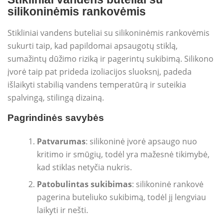
silikoninėmis rankovėmis
Stikliniai vandens buteliai su silikoninėmis rankovėmis
sukurti taip, kad papildomai apsaugotų stiklą,
sumažintų dūžimo riziką ir pagerintų sukibimą. Silikono
įvorė taip pat prideda izoliacijos sluoksnį, padeda
išlaikyti stabilią vandens temperatūrą ir suteikia
spalvingą, stilingą dizainą.
Pagrindinės savybės
Patvarumas
: silikoninė įvorė apsaugo nuo
kritimo ir smūgių, todėl yra mažesnė tikimybė,
kad stiklas netyčia nukris.
Patobulintas sukibimas
: silikoninė rankovė
pagerina buteliuko sukibimą, todėl jį lengviau
laikyti ir nešti.