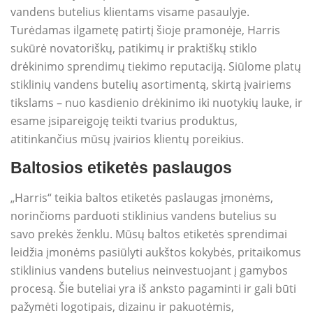
vandens butelius klientams visame pasaulyje.
Turėdamas ilgametę patirtį šioje pramonėje, Harris
sukūrė novatoriškų, patikimų ir praktiškų stiklo
drėkinimo sprendimų tiekimo reputaciją. Siūlome platų
stiklinių vandens butelių asortimentą, skirtą įvairiems
tikslams – nuo ​​kasdienio drėkinimo iki nuotykių lauke, ir
esame įsipareigoję teikti tvarius produktus,
atitinkančius mūsų įvairios klientų poreikius.
Baltosios etiketės paslaugos
„Harris“ teikia baltos etiketės paslaugas įmonėms,
norinčioms parduoti stiklinius vandens butelius su
savo prekės ženklu. Mūsų baltos etiketės sprendimai
leidžia įmonėms pasiūlyti aukštos kokybės, pritaikomus
stiklinius vandens butelius neinvestuojant į gamybos
procesą. Šie buteliai yra iš anksto pagaminti ir gali būti
pažymėti logotipais, dizainu ir pakuotėmis,