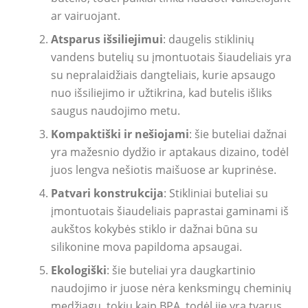
ar vairuojant.
Atsparus išsiliejimui
: daugelis stiklinių
vandens butelių su įmontuotais šiaudeliais yra
su nepralaidžiais dangteliais, kurie apsaugo
nuo išsiliejimo ir užtikrina, kad butelis išliks
saugus naudojimo metu.
Kompaktiški ir nešiojami
: šie buteliai dažnai
yra mažesnio dydžio ir aptakaus dizaino, todėl
juos lengva nešiotis maišuose ar kuprinėse.
Patvari konstrukcija
: Stikliniai buteliai su
įmontuotais šiaudeliais paprastai gaminami iš
aukštos kokybės stiklo ir dažnai būna su
silikonine mova papildoma apsaugai.
Ekologiški
: šie buteliai yra daugkartinio
naudojimo ir juose nėra kenksmingų cheminių
medžiagų, tokių kaip BPA, todėl jie yra tvarus