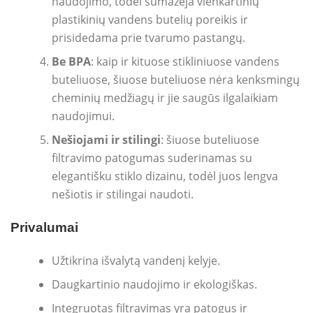
naudojimo, todėl sumažėja vienkartinių
plastikinių vandens butelių poreikis ir
prisidedama prie tvarumo pastangų.
Be BPA
: kaip ir kituose stikliniuose vandens
buteliuose, šiuose buteliuose nėra kenksmingų
cheminių medžiagų ir jie saugūs ilgalaikiam
naudojimui.
Nešiojami ir stilingi
: šiuose buteliuose
filtravimo patogumas suderinamas su
elegantišku stiklo dizainu, todėl juos lengva
nešiotis ir stilingai naudoti.
Privalumai
Užtikrina išvalytą vandenį kelyje.
Daugkartinio naudojimo ir ekologiškas.
Integruotas filtravimas yra patogus ir