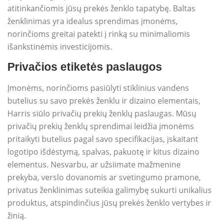
atitinkančiomis jūsų prekės ženklo tapatybę. Baltas
ženklinimas yra idealus sprendimas įmonėms,
norinčioms greitai patekti į rinką su minimaliomis
išankstinėmis investicijomis.
Privačios etiketės paslaugos
Įmonėms, norinčioms pasiūlyti stiklinius vandens
butelius su savo prekės ženklu ir dizaino elementais,
Harris siūlo privačių prekių ženklų paslaugas. Mūsų
privačių prekių ženklų sprendimai leidžia įmonėms
pritaikyti butelius pagal savo specifikacijas, įskaitant
logotipo išdėstymą, spalvas, pakuotę ir kitus dizaino
elementus. Nesvarbu, ar užsiimate mažmenine
prekyba, verslo dovanomis ar svetingumo pramone,
privatus ženklinimas suteikia galimybę sukurti unikalius
produktus, atspindinčius jūsų prekės ženklo vertybes ir
žinią.