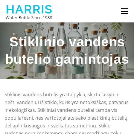
Eiti
Meniu
prie
turinio
HARRISO VANDENS BUTELIS
APIE MUS
Stiklinio vandens
butelio gamintojas
SUSISIEKITE SU MUMIS
Stiklinis vandens butelis yra talpykla, skirta laikyti ir
nešti vandeniui iš stiklo, kuris yra netoksiškas, patvarus
ir ekologiškas. Stikliniai vandens buteliai tampa vis
populiaresni, nes vartotojai atsisako plastikinių butelių
dėl aplinkosaugos ir sveikatos sumetimų. Stiklo
sudėtyje nėra kenksmingų cheminių medžiagų, tokių