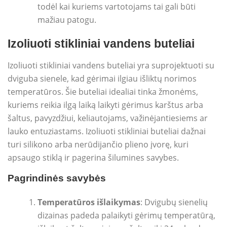
todėl kai kuriems vartotojams tai gali būti
mažiau patogu.
Izoliuoti stikliniai vandens buteliai
Izoliuoti stikliniai vandens buteliai yra suprojektuoti su
dviguba sienele, kad gėrimai ilgiau išliktų norimos
temperatūros. Šie buteliai idealiai tinka žmonėms,
kuriems reikia ilgą laiką laikyti gėrimus karštus arba
šaltus, pavyzdžiui, keliautojams, važinėjantiesiems ar
lauko entuziastams. Izoliuoti stikliniai buteliai dažnai
turi silikono arba nerūdijančio plieno įvorę, kuri
apsaugo stiklą ir pagerina šilumines savybes.
Pagrindinės savybės
Temperatūros išlaikymas
: Dvigubų sienelių
dizainas padeda palaikyti gėrimų temperatūrą,