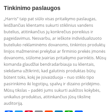
Tinkinimo paslaugos
„Harris“ taip pat siūlo visas pritaikymo paslaugas,
leidžiančias klientams sukurti stiklinius vandens
butelius, atitinkančius jų konkrečius poreikius ir
pageidavimus. Nesvarbu, ar ieškote individualizuoto
buteliuko reklaminėms dovanoms, tinkintos produktų
linijos mažmeninei prekybai ar firminio prekės įmonės
dovanoms, siūlome įvairias pritaikymo parinktis. Mūsų
komanda glaudžiai bendradarbiauja su klientais,
siekdama užtikrinti, kad galutinis produktas būtų
būtent toks, kokį jie įsivaizduoja – nuo ​​stiklo tipo
pasirinkimo iki logotipų, spalvų ir dizaino pridėjimo.
Mūsų tikslas – padėti jums sukurti aukštos kokybės,
unikalius produktus, atitinkančius jūsų tikslinę
auditoriją.