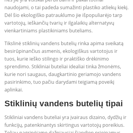
naudojami, o tai padeda sumažinti plastiko atliekų kiekį.
Dėl šio ekologiško patrauklumo jie išpopuliarėjo tarp
vartotojų, ieškančių tvarių ir ilgalaikių alternatyvų
vienkartiniams plastikiniams buteliams.
Tikslinė stiklinių vandens butelių rinka apima sveikatą
besirūpinančius asmenis, ekologiškus vartotojus ir
tuos, kurie ieško stilingo ir praktiško drėkinimo
sprendimo. Stikliniai buteliai idealiai tinka žmonėms,
kurie nori saugaus, daugkartinio geriamojo vandens
pasirinkimo, tuo pačiu darydami teigiamą poveikį
aplinkai.
Stiklinių vandens butelių tipai
Stikliniai vandens buteliai yra įvairaus dizaino, dydžių ir
funkcijų, patenkinantys skirtingus vartotojų poreikius.
Toliau nagrinėjame dažniausiai šiandien prieinamus