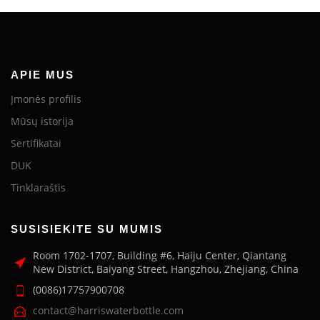
APIE MUS
Įmonės profilis
Mūsų istorija
Sertifikatai
DUK
Tinklaraštis
SUSISIEKITE SU MUMIS
Room 1702-1707, Building #6, Haiju Center, Qiantang
New District, Baiyang Street, Hangzhou, Zhejiang, China
(0086)17757900708
contact@harriswaterbottle.com