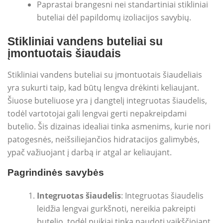
Paprastai brangesni nei standartiniai stikliniai
buteliai dėl papildomų izoliacijos savybių.
Stikliniai vandens buteliai su
įmontuotais šiaudais
Stikliniai vandens buteliai su įmontuotais šiaudeliais
yra sukurti taip, kad būtų lengva drėkinti keliaujant.
Šiuose buteliuose yra į dangtelį integruotas šiaudelis,
todėl vartotojai gali lengvai gerti nepakreipdami
butelio. Šis dizainas idealiai tinka asmenims, kurie nori
patogesnės, neišsiliejančios hidratacijos galimybės,
ypač važiuojant į darbą ir atgal ar keliaujant.
Pagrindinės savybės
Integruotas šiaudelis
: Integruotas šiaudelis
leidžia lengvai gurkšnoti, nereikia pakreipti
butelio, todėl puikiai tinka naudoti vaikščiojant