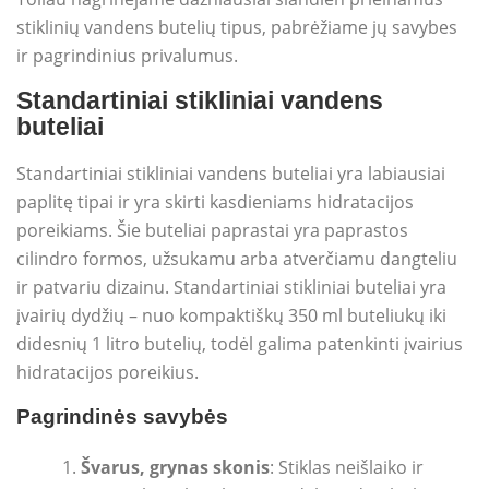
stiklinių vandens butelių tipus, pabrėžiame jų savybes
ir pagrindinius privalumus.
Standartiniai stikliniai vandens
buteliai
Standartiniai stikliniai vandens buteliai yra labiausiai
paplitę tipai ir yra skirti kasdieniams hidratacijos
poreikiams. Šie buteliai paprastai yra paprastos
cilindro formos, užsukamu arba atverčiamu dangteliu
ir patvariu dizainu. Standartiniai stikliniai buteliai yra
įvairių dydžių – nuo ​​kompaktiškų 350 ml buteliukų iki
didesnių 1 litro butelių, todėl galima patenkinti įvairius
hidratacijos poreikius.
Pagrindinės savybės
Švarus, grynas skonis
: Stiklas neišlaiko ir