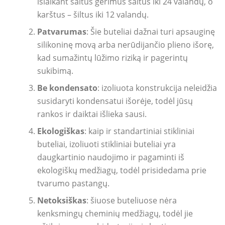
išlaikant šaltus gėrimus šaltus iki 24 valandų, o
karštus – šiltus iki 12 valandų.
Patvarumas
: Šie buteliai dažnai turi apsauginę
silikoninę movą arba nerūdijančio plieno išorę,
kad sumažintų lūžimo riziką ir pagerintų
sukibimą.
Be kondensato
: izoliuota konstrukcija neleidžia
susidaryti kondensatui išorėje, todėl jūsų
rankos ir daiktai išlieka sausi.
Ekologiškas
: kaip ir standartiniai stikliniai
buteliai, izoliuoti stikliniai buteliai yra
daugkartinio naudojimo ir pagaminti iš
ekologiškų medžiagų, todėl prisidedama prie
tvarumo pastangų.
Netoksiškas
: šiuose buteliuose nėra
kenksmingų cheminių medžiagų, todėl jie