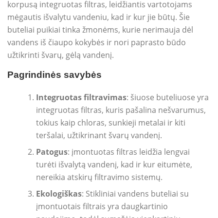
korpusą integruotas filtras, leidžiantis vartotojams
mėgautis išvalytu vandeniu, kad ir kur jie būtų. Šie
buteliai puikiai tinka žmonėms, kurie nerimauja dėl
vandens iš čiaupo kokybės ir nori paprasto būdo
užtikrinti švarų, gėlą vandenį.
Pagrindinės savybės
Integruotas filtravimas
: šiuose buteliuose yra
integruotas filtras, kuris pašalina nešvarumus,
tokius kaip chloras, sunkieji metalai ir kiti
teršalai, užtikrinant švarų vandenį.
Patogus
: įmontuotas filtras leidžia lengvai
turėti išvalytą vandenį, kad ir kur eitumėte,
nereikia atskirų filtravimo sistemų.
Ekologiškas
: Stikliniai vandens buteliai su
įmontuotais filtrais yra daugkartinio