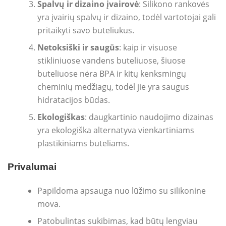
Spalvų ir dizaino įvairovė
: Silikono rankovės
yra įvairių spalvų ir dizaino, todėl vartotojai gali
pritaikyti savo buteliukus.
Netoksiški ir saugūs
: kaip ir visuose
stikliniuose vandens buteliuose, šiuose
buteliuose nėra BPA ir kitų kenksmingų
cheminių medžiagų, todėl jie yra saugus
hidratacijos būdas.
Ekologiškas
: daugkartinio naudojimo dizainas
yra ekologiška alternatyva vienkartiniams
plastikiniams buteliams.
Privalumai
Papildoma apsauga nuo lūžimo su silikonine
mova.
Patobulintas sukibimas, kad būtų lengviau