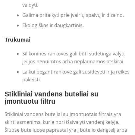
valdyti.
Galima pritaikyti prie įvairių spalvų ir dizaino.
Ekologiškas ir daugkartinis.
Trūkumai
Silikonines rankoves gali būti sudėtinga valyti,
jei jos nenuimtos arba neplaunamos atskirai.
Laikui bėgant rankovė gali susidėvėti ir ją reikės
pakeisti.
Stikliniai vandens buteliai su
įmontuotu filtru
Stikliniai vandens buteliai su įmontuotais filtrais yra
skirti asmenims, kurie nori išsivalyti vandenį kelyje.
Šiuose buteliuose paprastai yra į butelio dangtelį arba