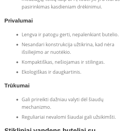
pasirinkimas kasdieniam drėkinimui.
Privalumai
Lengva ir patogu gerti, nepalenkiant butelio.
Nesandari konstrukcija užtikrina, kad nėra
išsiliejimo ar nuotėkio.
Kompaktiškas, nešiojamas ir stilingas.
Ekologiškas ir daugkartinis.
Trūkumai
Gali prireikti dažniau valyti dėl šiaudų
mechanizmo.
Reguliariai nevalomi šiaudai gali užsikimšti.
Stikliniai vandens buteliai su